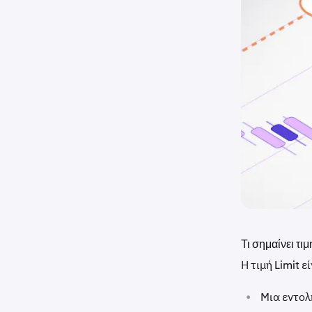
Τι σημαίνει τιμ
Η τιμή Limit ε
•
Μια εντολ