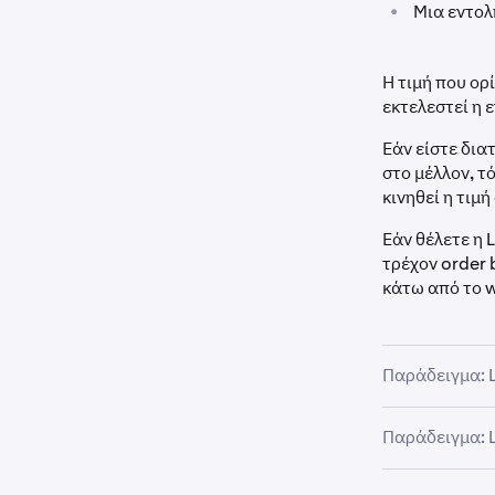
•
Μια εντολ
Η τιμή που ορ
εκτελεστεί η 
Εάν είστε δια
στο μέλλον, τό
κινηθεί η τιμή
Εάν θέλετε η 
τρέχον order 
κάτω από το w
Παράδειγμα: L
Ας υποθέσουμε
Παράδειγμα: L
Maker price
:
Ας υποθέσουμε
να λάβετε τη