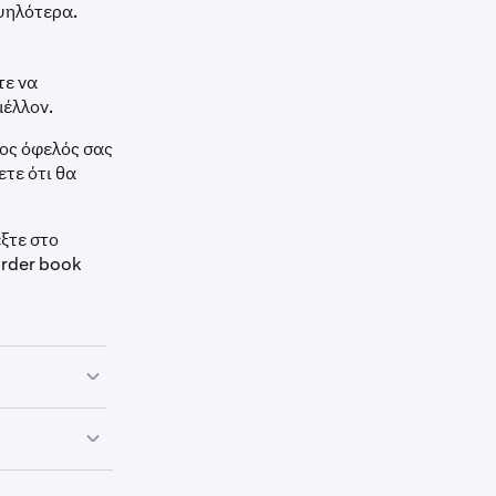
υψηλότερα.
τε να
μέλλον.
ρος όφελός σας
ετε ότι θα
έξτε στο
order book
ι και θέλετε
χαμηλότερη από