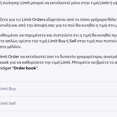
ή πώλησης Limit μπορεί να εκτελεστεί μόνο στην τιμή Limit ή 
ίζετε για τις Limit Orders εξαρτάται από το πόσο γρήγορα θέλε
εντολή και από την άποψή σας για το πού θα κινηθεί η τιμή στο 
τεθειμένοι να περιμένετε και πιστεύετε ότι η τιμή θα κινηθεί π
τε απλώς ορίστε την τιμή Limit Buy ή Sell στην τιμή που πιστεύ
 στο μέλλον.
Limit Order να εκτελεστεί όσο το δυνατόν γρηγορότερα, ανατρ
book για να καθορίσετε την τιμή Limit. Μπορείτε να βρείτε το 
idget "
Order book
".
imit Buy
 ότι θέλετε να αγοράσετε 10 bitcoins.
imit Sell
 Εάν είστε υπομονετικοί και πιστεύετε ότι η τιμή μπορεί να πέσε
 ότι θέλετε να πουλήσετε 10 bitcoins.
μειωμένη maker fee
, τότε εισαγάγετε μια τιμή Buy που είναι 