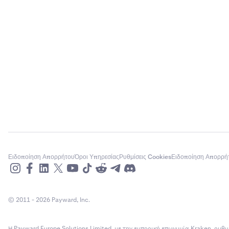
Ειδοποίηση Απορρήτου
Όροι Υπηρεσίας
Ρυθμίσεις Cookies
Ειδοποίηση Απορρή
© 2011 - 2026 Payward, Inc.
Η Payward Europe Solutions Limited, με την εμπορική επωνυμία Kraken, ρυθμ