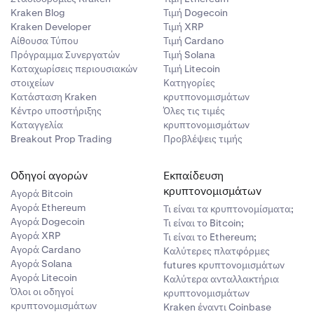
την επιλογή
Kraken Blog
Τιμή Dogecoin
λησης Limit
Kraken Developer
Τιμή XRP
Αίθουσα Τύπου
Τιμή Cardano
Πρόγραμμα Συνεργατών
Τιμή Solana
Καταχωρίσεις περιουσιακών
Τιμή Litecoin
στοιχείων
Κατηγορίες
Κατάσταση Kraken
κρυτπονομισμάτων
Κέντρο υποστήριξης
Όλες τις τιμές
Καταγγελία
κρυπτονομισμάτων
Breakout Prop Trading
Προβλέψεις τιμής
Οδηγοί αγορών
Εκπαίδευση
κρυπτονομισμάτων
Αγορά Bitcoin
Αγορά Ethereum
Τι είναι τα κρυπτονομίσματα;
Αγορά Dogecoin
Τι είναι το Bitcoin;
Αγορά XRP
Τι είναι το Ethereum;
Αγορά Cardano
Καλύτερες πλατφόρμες
Αγορά Solana
futures κρυπτονομισμάτων
Αγορά Litecoin
Καλύτερα ανταλλακτήρια
Όλοι οι οδηγοί
κρυπτονομισμάτων
κρυπτονομισμάτων
Kraken έναντι Coinbase