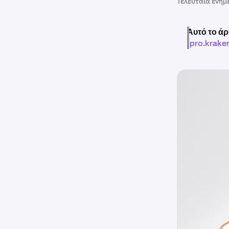
Τελευταία ενημ
Αυτό το άρ
(
pro.krake