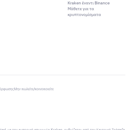
Kraken έναντι Binance
Μάθετε για τα
κρυπτονομίσματα
μόρφωσης
Μην πωλείτε/κοινοποιείτε
ited, με την εμπορική επωνυμία Kraken, ρυθμίζεται από την Κεντρική Τράπεζα