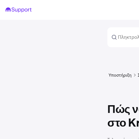
Υποστήριξη
Πώς να
στο K