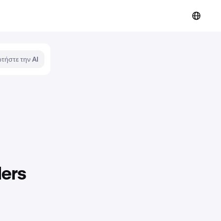
τήστε την AI
ders