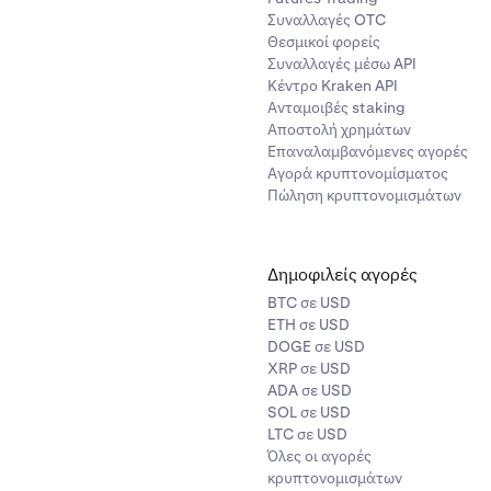
άν θέλετε η εντολή σας να εκτελεστεί μόνο ως maker, επιλέξτε 
Συναλλαγές OTC
φόρμα εντολής. Αυτή η λειτουργία θα ακυρώσει την εντολή πώ
Θεσμικοί φορείς
ιστεί αμέσως με την πλευρά αγοράς του order book.
Συναλλαγές μέσω API
Κέντρο Kraken API
Ανταμοιβές staking
Αποστολή χρημάτων
Επαναλαμβανόμενες αγορές
Αγορά κρυπτονομίσματος
Πώληση κρυπτονομισμάτων
Δημοφιλείς αγορές
BTC σε USD
ETH σε USD
DOGE σε USD
XRP σε USD
ADA σε USD
SOL σε USD
LTC σε USD
Όλες οι αγορές
κρυπτονομισμάτων