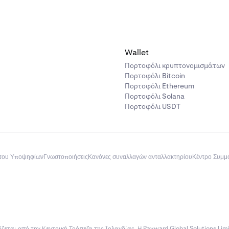
Wallet
Πορτοφόλι κρυπτονομισμάτων
Πορτοφόλι Bitcoin
Πορτοφόλι Ethereum
Πορτοφόλι Solana
Πορτοφόλι USDT
του Υποψηφίων
Γνωστοποιήσεις
Κανόνες συναλλαγών ανταλλακτηρίου
Κέντρο Συμ
ίζεται από την Κεντρική Τράπεζα της Ιρλανδίας. Η Payward Global Solutions Lim