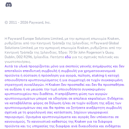
© 2011 - 2026 Payward, Inc.
Η Payward Europe Solutions Limited, με την εμπορική επωνυμία Kraken,
ρυθμίζεται από την Κεντρική Τράπεζα της Ιρλανδίας. Η Payward Global
Solutions Limited, με την εμπορική επωνυμία Kraken, ρυθμίζεται από την
Κεντρική Τράπεζα της Ιρλανδίας. Έδρα: 70 Sir John Rogerson’s Quay,
Dublin, D02 R296, Ιρλανδία. Πατήστε
εδώ
για τις σχετικές πολιτικές και
γνωστοποιήσεις.
Αυτά τα υλικά προορίζονται μόνο για σκοπούς γενικής ενημέρωσης και δεν
αποτελούν επενδυτική συμβουλή ή συμβουλή για χρηματοοικονομικά
προϊόντα ή σύσταση ή πρόσκληση για αγορά, πώληση, staking ή κατοχή
οποιουδήποτε κρυπτονομίσματος ή για συμμετοχή σε τυχόν συγκεκριμένη
στρατηγική συναλλαγών. Η Kraken δεν προσπαθεί και δεν θα προσπαθήσει
να αυξήσει ή να μειώσει την τιμή οποιουδήποτε συγκεκριμένου
κρυπτοστοιχείου που διαθέτει. Η απρόβλεπτη φύση των αγορών
κρυπτονομισμάτων μπορεί να οδηγήσει σε απώλεια κεφαλαίων. Ενδέχεται
να καταβάλλεται φόρος σε δήλωση ή/και σε τυχόν αύξηση της αξίας των
κρυπτονομισμάτων σας και θα πρέπει να ζητήσετε ανεξάρτητη συμβουλή
σχετικά με τη φορολογική σας κατάσταση. Ισχύουν γεωγραφικοί
περιορισμοί. Ορισμένα κρυπτονομίσματα και αγορές δεν υπόκεινται σε
κανονισμούς. Το κανονιστικό καθεστώς της Kraken για τα διάφορα
προϊόντα και τις υπηρεσίες της διαφέρει ανά δικαιοδοσία και ενδέχεται