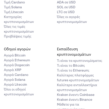
Τιμή Cardano
ADA σε USD
Τιμή Solana
SOL σε USD
Τιμή Litecoin
LTC σε USD
Κατηγορίες
Όλες οι αγορές
κρυτπονομισμάτων
κρυπτονομισμάτων
Όλες τις τιμές
κρυπτονομισμάτων
Προβλέψεις τιμής
Οδηγοί αγορών
Εκπαίδευση
κρυπτονομισμάτων
Αγορά Bitcoin
Αγορά Ethereum
Τι είναι τα κρυπτονομίσματα;
Αγορά Dogecoin
Τι είναι το Bitcoin;
Αγορά XRP
Τι είναι το Ethereum;
Αγορά Cardano
Καλύτερες πλατφόρμες
Αγορά Solana
futures κρυπτονομισμάτων
Αγορά Litecoin
Καλύτερα ανταλλακτήρια
Όλοι οι οδηγοί
κρυπτονομισμάτων
κρυπτονομισμάτων
Kraken έναντι Coinbase
Kraken έναντι Binance
Μάθετε για τα