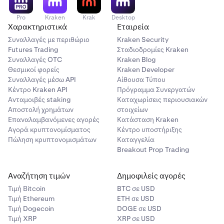
Pro
Kraken
Krak
Desktop
Χαρακτηριστικά
Εταιρεία
Συναλλαγές με περιθώριο
Kraken Security
Futures Trading
Σταδιοδρομίες Kraken
Συναλλαγές OTC
Kraken Blog
Θεσμικοί φορείς
Kraken Developer
Συναλλαγές μέσω API
Αίθουσα Τύπου
Κέντρο Kraken API
Πρόγραμμα Συνεργατών
Ανταμοιβές staking
Καταχωρίσεις περιουσιακών
Αποστολή χρημάτων
στοιχείων
Επαναλαμβανόμενες αγορές
Κατάσταση Kraken
Αγορά κρυπτονομίσματος
Κέντρο υποστήριξης
Πώληση κρυπτονομισμάτων
Καταγγελία
Breakout Prop Trading
Αναζήτηση τιμών
Δημοφιλείς αγορές
Τιμή Βitcoin
BTC σε USD
Τιμή Ethereum
ETH σε USD
Τιμή Dogecoin
DOGE σε USD
Τιμή XRP
XRP σε USD