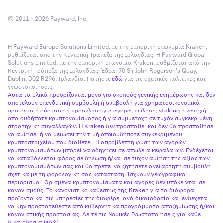
© 2011 - 2026 Payward, Inc.
Η Payward Europe Solutions Limited, με την εμπορική επωνυμία Kraken,
ρυθμίζεται από την Κεντρική Τράπεζα της Ιρλανδίας. Η Payward Global
Solutions Limited, με την εμπορική επωνυμία Kraken, ρυθμίζεται από την
Κεντρική Τράπεζα της Ιρλανδίας. Έδρα: 70 Sir John Rogerson’s Quay,
Dublin, D02 R296, Ιρλανδία. Πατήστε
εδώ
για τις σχετικές πολιτικές και
γνωστοποιήσεις.
Αυτά τα υλικά προορίζονται μόνο για σκοπούς γενικής ενημέρωσης και δεν
αποτελούν επενδυτική συμβουλή ή συμβουλή για χρηματοοικονομικά
προϊόντα ή σύσταση ή πρόσκληση για αγορά, πώληση, staking ή κατοχή
οποιουδήποτε κρυπτονομίσματος ή για συμμετοχή σε τυχόν συγκεκριμένη
στρατηγική συναλλαγών. Η Kraken δεν προσπαθεί και δεν θα προσπαθήσει
να αυξήσει ή να μειώσει την τιμή οποιουδήποτε συγκεκριμένου
κρυπτοστοιχείου που διαθέτει. Η απρόβλεπτη φύση των αγορών
κρυπτονομισμάτων μπορεί να οδηγήσει σε απώλεια κεφαλαίων. Ενδέχεται
να καταβάλλεται φόρος σε δήλωση ή/και σε τυχόν αύξηση της αξίας των
κρυπτονομισμάτων σας και θα πρέπει να ζητήσετε ανεξάρτητη συμβουλή
σχετικά με τη φορολογική σας κατάσταση. Ισχύουν γεωγραφικοί
περιορισμοί. Ορισμένα κρυπτονομίσματα και αγορές δεν υπόκεινται σε
κανονισμούς. Το κανονιστικό καθεστώς της Kraken για τα διάφορα
προϊόντα και τις υπηρεσίες της διαφέρει ανά δικαιοδοσία και ενδέχεται
να μην προστατεύεστε από κυβερνητικά προγράμματα αποζημίωσης ή/και
κανονιστικής προστασίας. Δείτε τις Νομικές Γνωστοποιήσεις για κάθε
δικαιοδοσία (
εδώ
).