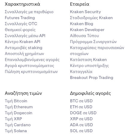
Χαρακτηριστικά
Εταιρεία
Συναλλαγές με περιθώριο
Kraken Security
Futures Trading
Σταδιοδρομίες Kraken
Συναλλαγές OTC
Kraken Blog
Θεσμικοί φορείς
Kraken Developer
Συναλλαγές μέσω API
Αίθουσα Τύπου
Κέντρο Kraken API
Πρόγραμμα Συνεργατών
Ανταμοιβές staking
Καταχωρίσεις περιουσιακών
Αποστολή χρημάτων
στοιχείων
Επαναλαμβανόμενες αγορές
Κατάσταση Kraken
Αγορά κρυπτονομίσματος
Κέντρο υποστήριξης
Πώληση κρυπτονομισμάτων
Καταγγελία
Breakout Prop Trading
Αναζήτηση τιμών
Δημοφιλείς αγορές
Τιμή Βitcoin
BTC σε USD
Τιμή Ethereum
ETH σε USD
Τιμή Dogecoin
DOGE σε USD
Τιμή XRP
XRP σε USD
Τιμή Cardano
ADA σε USD
Τιμή Solana
SOL σε USD