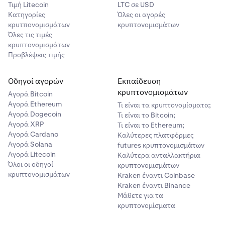
Τιμή Litecoin
LTC σε USD
Κατηγορίες
Όλες οι αγορές
κρυτπονομισμάτων
κρυπτονομισμάτων
Όλες τις τιμές
κρυπτονομισμάτων
Προβλέψεις τιμής
Οδηγοί αγορών
Εκπαίδευση
κρυπτονομισμάτων
Αγορά Bitcoin
Αγορά Ethereum
Τι είναι τα κρυπτονομίσματα;
Αγορά Dogecoin
Τι είναι το Bitcoin;
Αγορά XRP
Τι είναι το Ethereum;
Αγορά Cardano
Καλύτερες πλατφόρμες
Αγορά Solana
futures κρυπτονομισμάτων
Αγορά Litecoin
Καλύτερα ανταλλακτήρια
Όλοι οι οδηγοί
κρυπτονομισμάτων
κρυπτονομισμάτων
Kraken έναντι Coinbase
Kraken έναντι Binance
Μάθετε για τα
κρυπτονομίσματα