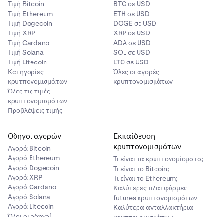
Τιμή Βitcoin
BTC σε USD
Τιμή Ethereum
ETH σε USD
Τιμή Dogecoin
DOGE σε USD
Τιμή XRP
XRP σε USD
Τιμή Cardano
ADA σε USD
Τιμή Solana
SOL σε USD
Τιμή Litecoin
LTC σε USD
Κατηγορίες
Όλες οι αγορές
κρυτπονομισμάτων
κρυπτονομισμάτων
Όλες τις τιμές
κρυπτονομισμάτων
Προβλέψεις τιμής
Οδηγοί αγορών
Εκπαίδευση
κρυπτονομισμάτων
Αγορά Bitcoin
Αγορά Ethereum
Τι είναι τα κρυπτονομίσματα;
Αγορά Dogecoin
Τι είναι το Bitcoin;
Αγορά XRP
Τι είναι το Ethereum;
Αγορά Cardano
Καλύτερες πλατφόρμες
Αγορά Solana
futures κρυπτονομισμάτων
Αγορά Litecoin
Καλύτερα ανταλλακτήρια
Όλοι οι οδηγοί