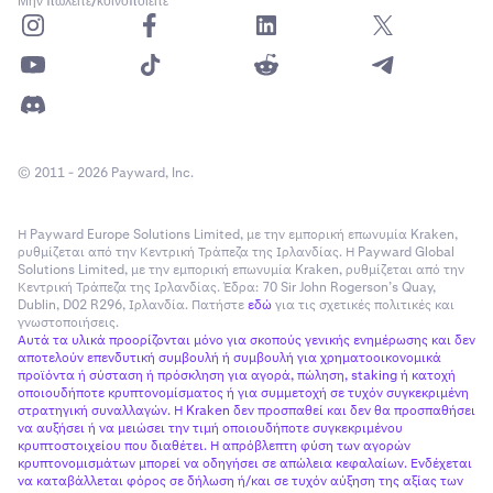
Μην πωλείτε/κοινοποιείτε
© 2011 - 2026 Payward, Inc.
Η Payward Europe Solutions Limited, με την εμπορική επωνυμία Kraken,
ρυθμίζεται από την Κεντρική Τράπεζα της Ιρλανδίας. Η Payward Global
Solutions Limited, με την εμπορική επωνυμία Kraken, ρυθμίζεται από την
Κεντρική Τράπεζα της Ιρλανδίας. Έδρα: 70 Sir John Rogerson’s Quay,
Dublin, D02 R296, Ιρλανδία. Πατήστε
εδώ
για τις σχετικές πολιτικές και
γνωστοποιήσεις.
Αυτά τα υλικά προορίζονται μόνο για σκοπούς γενικής ενημέρωσης και δεν
αποτελούν επενδυτική συμβουλή ή συμβουλή για χρηματοοικονομικά
προϊόντα ή σύσταση ή πρόσκληση για αγορά, πώληση, staking ή κατοχή
οποιουδήποτε κρυπτονομίσματος ή για συμμετοχή σε τυχόν συγκεκριμένη
στρατηγική συναλλαγών. Η Kraken δεν προσπαθεί και δεν θα προσπαθήσει
να αυξήσει ή να μειώσει την τιμή οποιουδήποτε συγκεκριμένου
κρυπτοστοιχείου που διαθέτει. Η απρόβλεπτη φύση των αγορών
κρυπτονομισμάτων μπορεί να οδηγήσει σε απώλεια κεφαλαίων. Ενδέχεται
να καταβάλλεται φόρος σε δήλωση ή/και σε τυχόν αύξηση της αξίας των