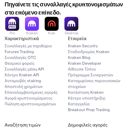
Πηγαίνετε τις συναλλαγές κρυπτονομισμάτων
στο επόμενο επίπεδο.
Pro
Kraken
Krak
Desktop
Χαρακτηριστικά
Εταιρεία
Συναλλαγές με περιθώριο
Kraken Security
Futures Trading
Σταδιοδρομίες Kraken
Συναλλαγές OTC
Kraken Blog
Θεσμικοί φορείς
Kraken Developer
Συναλλαγές μέσω API
Αίθουσα Τύπου
Κέντρο Kraken API
Πρόγραμμα Συνεργατών
Ανταμοιβές staking
Καταχωρίσεις περιουσιακών
Αποστολή χρημάτων
στοιχείων
Επαναλαμβανόμενες αγορές
Κατάσταση Kraken
Αγορά κρυπτονομίσματος
Κέντρο υποστήριξης
Πώληση κρυπτονομισμάτων
Καταγγελία
Breakout Prop Trading
Αναζήτηση τιμών
Δημοφιλείς αγορές