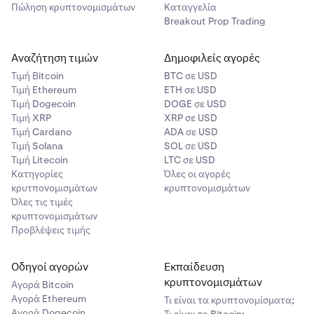
Πώληση κρυπτονομισμάτων
Καταγγελία
Breakout Prop Trading
Αναζήτηση τιμών
Δημοφιλείς αγορές
Τιμή Βitcoin
BTC σε USD
Τιμή Ethereum
ETH σε USD
Τιμή Dogecoin
DOGE σε USD
Τιμή XRP
XRP σε USD
Τιμή Cardano
ADA σε USD
Τιμή Solana
SOL σε USD
Τιμή Litecoin
LTC σε USD
Κατηγορίες
Όλες οι αγορές
κρυτπονομισμάτων
κρυπτονομισμάτων
Όλες τις τιμές
κρυπτονομισμάτων
Προβλέψεις τιμής
Οδηγοί αγορών
Εκπαίδευση
κρυπτονομισμάτων
Αγορά Bitcoin
Αγορά Ethereum
Τι είναι τα κρυπτονομίσματα;
Αγορά Dogecoin