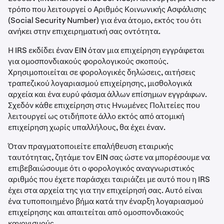
τρόπο που λειτουργεί ο Αριθμός Κοινωνικής Ασφάλισης
(Social Security Number) για ένα άτομο, εκτός του ότι
ανήκει στην επιχειρηματική σας οντότητα.
Η IRS εκδίδει έναν EIN όταν μια επιχείρηση εγγράφεται
για ομοσπονδιακούς φορολογικούς σκοπούς.
Χρησιμοποιείται σε φορολογικές δηλώσεις, αιτήσεις
τραπεζικού λογαριασμού επιχείρησης, μισθολογικά
αρχεία και ένα ευρύ φάσμα άλλων επίσημων εγγράφων.
Σχεδόν κάθε επιχείρηση στις Ηνωμένες Πολιτείες που
λειτουργεί ως οτιδήποτε άλλο εκτός από ατομική
επιχείρηση χωρίς υπαλλήλους, θα έχει έναν.
Όταν πραγματοποιείτε επαλήθευση εταιρικής
ταυτότητας, ζητάμε τον EIN σας ώστε να μπορέσουμε να
επιβεβαιώσουμε ότι ο φορολογικός αναγνωριστικός
αριθμός που έχετε παράσχει ταιριάζει με αυτό που η IRS
έχει στα αρχεία της για την επιχείρησή σας. Αυτό είναι
ένα τυποποιημένο βήμα κατά την έναρξη λογαριασμού
επιχείρησης και απαιτείται από ομοσπονδιακούς
κανονισμούς.