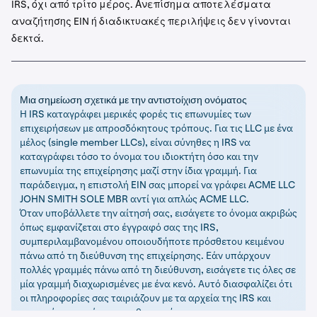
IRS, όχι από τρίτο μέρος. Ανεπίσημα αποτελέσματα
αναζήτησης EIN ή διαδικτυακές περιλήψεις δεν γίνονται
δεκτά.
Μια σημείωση σχετικά με την αντιστοίχιση ονόματος
Η IRS καταγράφει μερικές φορές τις επωνυμίες των
επιχειρήσεων με απροσδόκητους τρόπους. Για τις LLC με ένα
μέλος (single member LLCs), είναι σύνηθες η IRS να
καταγράφει τόσο το όνομα του ιδιοκτήτη όσο και την
επωνυμία της επιχείρησης μαζί στην ίδια γραμμή. Για
παράδειγμα, η επιστολή EIN σας μπορεί να γράφει ACME LLC
JOHN SMITH SOLE MBR αντί για απλώς ACME LLC.
Όταν υποβάλλετε την αίτησή σας, εισάγετε το όνομα ακριβώς
όπως εμφανίζεται στο έγγραφό σας της IRS,
συμπεριλαμβανομένου οποιουδήποτε πρόσθετου κειμένου
πάνω από τη διεύθυνση της επιχείρησης. Εάν υπάρχουν
πολλές γραμμές πάνω από τη διεύθυνση, εισάγετε τις όλες σε
μία γραμμή διαχωρισμένες με ένα κενό. Αυτό διασφαλίζει ότι
οι πληροφορίες σας ταιριάζουν με τα αρχεία της IRS και
αποφεύγει αχρείαστες καθυστερήσεις.