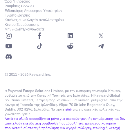
Όροι Υπηρεσίας
Ρυθμίσεις Cookies
Ειδοποίηση Απορρήτου Υποψηφίων
Γνωστοποιήσεις
Κανόνες συναλλαγών ανταλλακτηρίου
Κέντρο Συμμόρφωσης
Μην πωλείτε/κοινοποιείτε
© 2011 - 2026 Payward, Inc.
Η Payward Europe Solutions Limited, με την εμπορική επωνυμία Kraken,
ρυθμίζεται από την Κεντρική Τράπεζα της Ιρλανδίας. Η Payward Global
Solutions Limited, με την εμπορική επωνυμία Kraken, ρυθμίζεται από την
Κεντρική Τράπεζα της Ιρλανδίας. Έδρα: 70 Sir John Rogerson’s Quay,
Dublin, D02 R296, Ιρλανδία. Πατήστε
εδώ
για τις σχετικές πολιτικές και
γνωστοποιήσεις.
Αυτά τα υλικά προορίζονται μόνο για σκοπούς γενικής ενημέρωσης και δεν
αποτελούν επενδυτική συμβουλή ή συμβουλή για χρηματοοικονομικά
προϊόντα ή σύσταση ή πρόσκληση για αγορά, πώληση, staking ή κατοχή