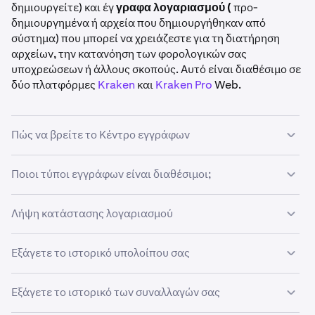
δημιουργείτε) και έγ
γραφα λογαριασμού (
προ-
δημιουργημένα ή αρχεία που δημιουργήθηκαν από
σύστημα) που μπορεί να χρειάζεστε για τη διατήρηση
αρχείων, την κατανόηση των φορολογικών σας
υποχρεώσεων ή άλλους σκοπούς. Αυτό είναι διαθέσιμο σε
δύο πλατφόρμες
Kraken
και
Kraken Pro
Web.
Πώς να βρείτε το Κέντρο εγγράφων
Ποιοι τύποι εγγράφων είναι διαθέσιμοι;
Εγγραφείτε
στον λογαριασμό σας στην Kraken.
1
Λήψη κατάστασης λογαριασμού
Κάντε κλικ στο όνομά σας
(ή το εικονίδιο προφίλ)
2
στην επάνω δεξιά γωνία.
Εξάγετε το ιστορικό υπολοίπου σας
Επιλέξτε
Εγγραφείτε
Έγγραφα
στον λογαριασμό σας στην Kraken ή
από το αναπτυσσόμενο μενού για
3
1
να ανοίξετε το Κέντρο εγγράφων.
Kraken Pro.
Εξάγετε το ιστορικό των συναλλαγών σας
Μεταβείτε στο εικονίδιο προφίλ σας > Ρυθμίσεις >
Συνδεθείτε
στον λογαριασμό σας στο Kraken Pro.
2
1
Σημείωση:
Έγγραφα
.