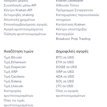
Θεσμικοί φορείς
Kraken Developer
στη λίστα
Εξαγωγών
με την κατάσταση
Περιφοράς
.
Συναλλαγές μέσω API
Αίθουσα Τύπου
Οι εξαγωγές είναι διαθέσιμες για
14 ημέρες.
Η επεξεργασία των αιτημάτων εξαγωγής μπορεί να
Κέντρο Kraken API
Πρόγραμμα Συνεργατών
Κάντε κλικ στην επιλογή
Δημιουργία
για να
6
διαρκέσει από μερικά λεπτά έως και μια εβδομάδα.
Ανταμοιβές staking
Καταχωρίσεις περιουσιακών
υποβάλετε το αίτημά σας. Το αίτημα θα εμφανίζεται
Αποστολή χρημάτων
στοιχείων
Κατεβάστε το έγγραφο εξαγωγής σας: Όταν βλέπετε
7
στη λίστα
Εξαγωγών
με την κατάσταση
Περιφοράς
.
Επαναλαμβανόμενες αγορές
Κατάσταση Kraken
το εικονίδιο λήψης ενεργοποιημένο, είναι έτοιμο για
Η επεξεργασία των αιτημάτων εξαγωγής μπορεί να
Αγορά κρυπτονομίσματος
Κέντρο υποστήριξης
λήψη.
διαρκέσει από μερικά λεπτά έως και μια εβδομάδα.
Πώληση κρυπτονομισμάτων
Καταγγελία
Breakout Prop Trading
Κατεβάστε το έγγραφο εξαγωγής σας: Όταν βλέπετε
7
Οι εξαγωγές είναι διαθέσιμες για
14 ημέρες.
το εικονίδιο λήψης ενεργοποιημένο, είναι έτοιμο για
λήψη.
Αναζήτηση τιμών
Δημοφιλείς αγορές
Τιμή Βitcoin
BTC σε USD
Τιμή Ethereum
ETH σε USD
Οι εξαγωγές είναι διαθέσιμες για
14 ημέρες.
Τιμή Dogecoin
DOGE σε USD
Τιμή XRP
XRP σε USD
Τιμή Cardano
ADA σε USD
Τιμή Solana
SOL σε USD
Τιμή Litecoin
LTC σε USD
Κατηγορίες
Όλες οι αγορές
κρυτπονομισμάτων
κρυπτονομισμάτων
Όλες τις τιμές
κρυπτονομισμάτων