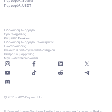
Πορτοφόλι Solana
Πορτοφόλι USDT
Ειδοποίηση Απορρήτου
Όροι Υπηρεσίας
Ρυθμίσεις Cookies
Ειδοποίηση Απορρήτου Υποψηφίων
Γνωστοποιήσεις
Κανόνες συναλλαγών ανταλλακτηρίου
Κέντρο Συμμόρφωσης
Μην πωλείτε/κοινοποιείτε
© 2011 - 2026 Payward, Inc.
Η Payward Europe Solutions Limited, με την εμπορική επωνυμία Kraken,