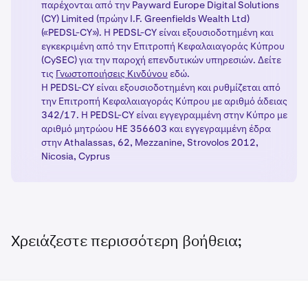
παρέχονται από την Payward Europe Digital Solutions
(CY) Limited (πρώην I.F. Greenfields Wealth Ltd)
(«PEDSL-CY»). Η PEDSL-CY είναι εξουσιοδοτημένη και
εγκεκριμένη από την Επιτροπή Κεφαλαιαγοράς Κύπρου
(CySEC) για την παροχή επενδυτικών υπηρεσιών. Δείτε
τις
Γνωστοποιήσεις Κινδύνου
εδώ.
Η PEDSL-CY είναι εξουσιοδοτημένη και ρυθμίζεται από
την Επιτροπή Κεφαλαιαγοράς Κύπρου με αριθμό άδειας
342/17. Η PEDSL-CY είναι εγγεγραμμένη στην Κύπρο με
αριθμό μητρώου HE 356603 και εγγεγραμμένη έδρα
στην Athalassas, 62, Mezzanine, Strovolos 2012,
Nicosia, Cyprus
Χρειάζεστε περισσότερη βοήθεια;