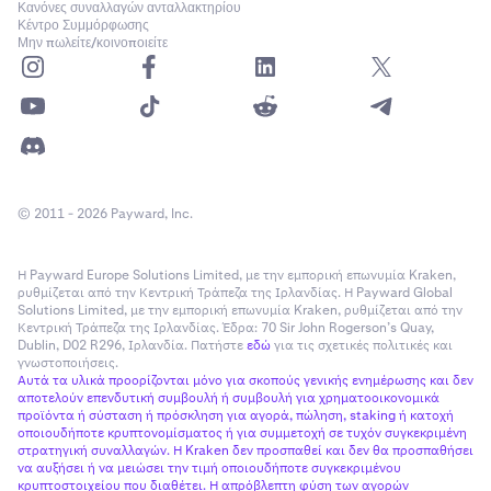
Κανόνες συναλλαγών ανταλλακτηρίου
Κέντρο Συμμόρφωσης
Μην πωλείτε/κοινοποιείτε
© 2011 - 2026 Payward, Inc.
Η Payward Europe Solutions Limited, με την εμπορική επωνυμία Kraken,
ρυθμίζεται από την Κεντρική Τράπεζα της Ιρλανδίας. Η Payward Global
Solutions Limited, με την εμπορική επωνυμία Kraken, ρυθμίζεται από την
Κεντρική Τράπεζα της Ιρλανδίας. Έδρα: 70 Sir John Rogerson’s Quay,
Dublin, D02 R296, Ιρλανδία. Πατήστε
εδώ
για τις σχετικές πολιτικές και
γνωστοποιήσεις.
Αυτά τα υλικά προορίζονται μόνο για σκοπούς γενικής ενημέρωσης και δεν
αποτελούν επενδυτική συμβουλή ή συμβουλή για χρηματοοικονομικά
προϊόντα ή σύσταση ή πρόσκληση για αγορά, πώληση, staking ή κατοχή
οποιουδήποτε κρυπτονομίσματος ή για συμμετοχή σε τυχόν συγκεκριμένη
στρατηγική συναλλαγών. Η Kraken δεν προσπαθεί και δεν θα προσπαθήσει
να αυξήσει ή να μειώσει την τιμή οποιουδήποτε συγκεκριμένου
κρυπτοστοιχείου που διαθέτει. Η απρόβλεπτη φύση των αγορών