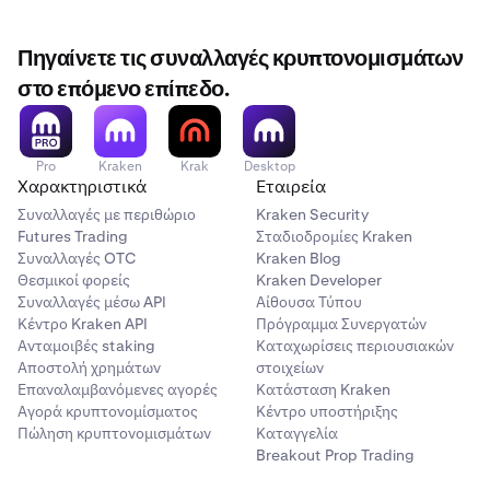
Πηγαίνετε τις συναλλαγές κρυπτονομισμάτων
στο επόμενο επίπεδο.
Pro
Kraken
Krak
Desktop
Χαρακτηριστικά
Εταιρεία
Συναλλαγές με περιθώριο
Kraken Security
Futures Trading
Σταδιοδρομίες Kraken
Συναλλαγές OTC
Kraken Blog
Θεσμικοί φορείς
Kraken Developer
Συναλλαγές μέσω API
Αίθουσα Τύπου
Κέντρο Kraken API
Πρόγραμμα Συνεργατών
Ανταμοιβές staking
Καταχωρίσεις περιουσιακών
Αποστολή χρημάτων
στοιχείων
Επαναλαμβανόμενες αγορές
Κατάσταση Kraken
Αγορά κρυπτονομίσματος
Κέντρο υποστήριξης
Πώληση κρυπτονομισμάτων
Καταγγελία
Breakout Prop Trading