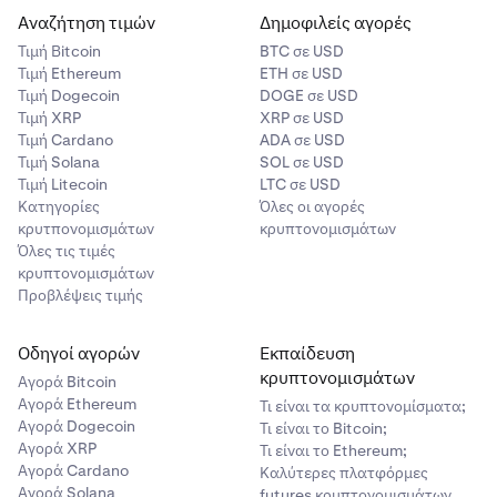
Αναζήτηση τιμών
Δημοφιλείς αγορές
Τιμή Βitcoin
BTC σε USD
Τιμή Ethereum
ETH σε USD
Τιμή Dogecoin
DOGE σε USD
Τιμή XRP
XRP σε USD
Τιμή Cardano
ADA σε USD
Τιμή Solana
SOL σε USD
Τιμή Litecoin
LTC σε USD
Κατηγορίες
Όλες οι αγορές
κρυτπονομισμάτων
κρυπτονομισμάτων
Όλες τις τιμές
κρυπτονομισμάτων
Προβλέψεις τιμής
Οδηγοί αγορών
Εκπαίδευση
κρυπτονομισμάτων
Αγορά Bitcoin
Αγορά Ethereum
Τι είναι τα κρυπτονομίσματα;
Αγορά Dogecoin
Τι είναι το Bitcoin;
Αγορά XRP
Τι είναι το Ethereum;
Αγορά Cardano
Καλύτερες πλατφόρμες
Αγορά Solana
futures κρυπτονομισμάτων