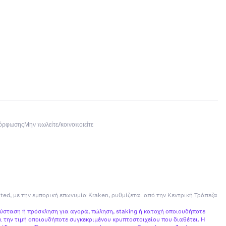
μόρφωσης
Μην πωλείτε/κοινοποιείτε
ited, με την εμπορική επωνυμία Kraken, ρυθμίζεται από την Κεντρική Τράπεζα
σύσταση ή πρόσκληση για αγορά, πώληση, staking ή κατοχή οποιουδήποτε
 την τιμή οποιουδήποτε συγκεκριμένου κρυπτοστοιχείου που διαθέτει. Η