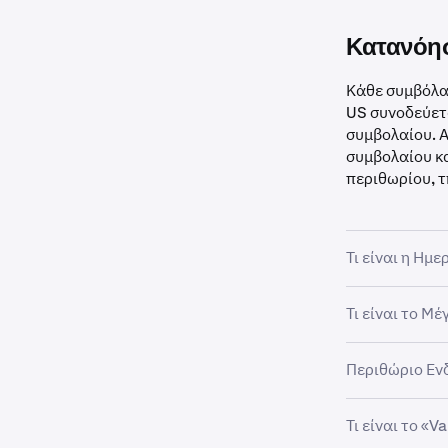
Κατανόη
Κάθε συμβόλα
US συνοδεύετ
συμβολαίου. Α
συμβολαίου κα
περιθωρίου, τ
Τι είναι η Ημε
Κάθε συμβόλαι
Τι είναι το Μ
το συμβόλαιο 
Το μέγεθος συ
Για τα συμβόλ
Περιθώριο Εν
από το υποκεί
κλείνει ή να α
Παραδείγματ
Για τα Bitnomi
Τι είναι το «Va
•
Intraday 
Μπορείτε να δ