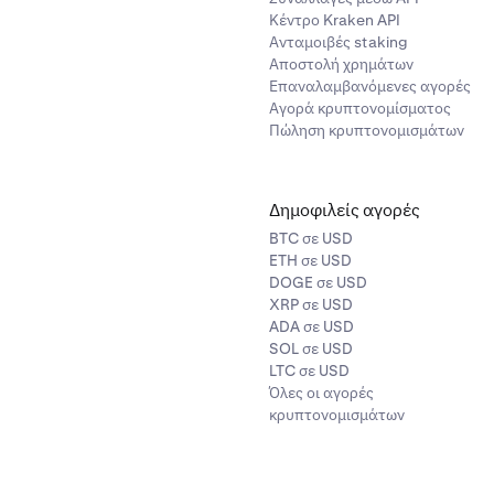
N
Κέντρο Kraken API
Ανταμοιβές staking
 - Q
Αποστολή χρημάτων
Επαναλαμβανόμενες αγορές
ος - U
Αγορά κρυπτονομίσματος
 - V
Πώληση κρυπτονομισμάτων
 - X
ς - Z
Δημοφιλείς αγορές
BTC σε USD
ETH σε USD
DOGE σε USD
XRP σε USD
ADA σε USD
SOL σε USD
LTC σε USD
Όλες οι αγορές
κρυπτονομισμάτων