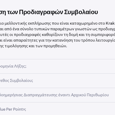
ση των Προδιαγραφών Συμβολαίου
ιο μελλοντικής εκπλήρωσης που είναι καταχωρημένο στο Krake
αι από ένα σύνολο τυπικών παραμέτρων γνωστών ως προδιαγ
υτές οι προδιαγραφές καθορίζουν τη δομή και τη συμπεριφορ
ι είναι απαραίτητες για την κατανόηση του τρόπου λειτουργί
ης τιμολόγησης και των προμηθειών.
ρομηνία Λήξης;
ο futures έχει καθορισμένη ημερομηνία λήξης — την τελευτα
έγεθος Συμβολαίου;
είναι διαπραγματεύσιμο.
μβολαίου, που μερικές φορές ονομάζεται contract multiplier, ο
αια CME-listed, είναι ευθύνη του trader να παρακολουθεί τη λ
δοημερήσιας Διαπραγμάτευσης έναντι Αρχικού Περιθωρίου
μενο περιουσιακό στοιχείο αντιπροσωπεύεται από ένα futures
νανεώνει τις θέσεις πριν από τη λήξη.
α συμβολαίων CME-listed:
al-listed perpetual futures, δεν υπάρχει ημερομηνία λήξης για
lue Per Point»;
Margin:
Χαμηλότερη απαίτηση για trades που πραγματοποιούν
ιατηρήσετε μια θέση επ' αόριστον χωρίς να ανανεώσετε σε έν