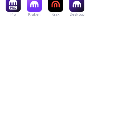
•
Ιούλιος - 
•
Pro
Kraken
Krak
Desktop
Αύγουστος
•
Σεπτέμβρι
•
Οκτώβριος
•
Νοέμβριος
•
Δεκέμβριο