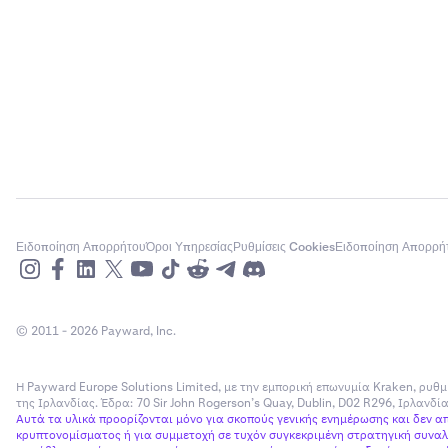
Ειδοποίηση Απορρήτου
Όροι Υπηρεσίας
Ρυθμίσεις Cookies
Ειδοποίηση Απορρή
© 2011 - 2026 Payward, Inc.
Η Payward Europe Solutions Limited, με την εμπορική επωνυμία Kraken, ρυθμ
της Ιρλανδίας. Έδρα: 70 Sir John Rogerson’s Quay, Dublin, D02 R296, Ιρλανδ
Αυτά τα υλικά προορίζονται μόνο για σκοπούς γενικής ενημέρωσης και δεν 
κρυπτονομίσματος ή για συμμετοχή σε τυχόν συγκεκριμένη στρατηγική συναλλ