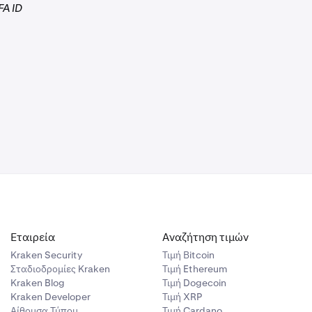
FA ID
υμβόλαιο στη
εκτέλεση.
α σας
κθεση σε
Εταιρεία
Αναζήτηση τιμών
Kraken Security
Τιμή Βitcoin
Σταδιοδρομίες Kraken
Τιμή Ethereum
Kraken Blog
Τιμή Dogecoin
Kraken Developer
Τιμή XRP
Αίθουσα Τύπου
Τιμή Cardano