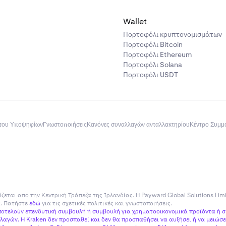
Wallet
Πορτοφόλι κρυπτονομισμάτων
Πορτοφόλι Bitcoin
Πορτοφόλι Ethereum
Πορτοφόλι Solana
Πορτοφόλι USDT
του Υποψηφίων
Γνωστοποιήσεις
Κανόνες συναλλαγών ανταλλακτηρίου
Κέντρο Συμ
ίζεται από την Κεντρική Τράπεζα της Ιρλανδίας. Η Payward Global Solutions Lim
ία. Πατήστε
εδώ
για τις σχετικές πολιτικές και γνωστοποιήσεις.
αποτελούν επενδυτική συμβουλή ή συμβουλή για χρηματοοικονομικά προϊόντα ή 
αγών. Η Kraken δεν προσπαθεί και δεν θα προσπαθήσει να αυξήσει ή να μειώσει