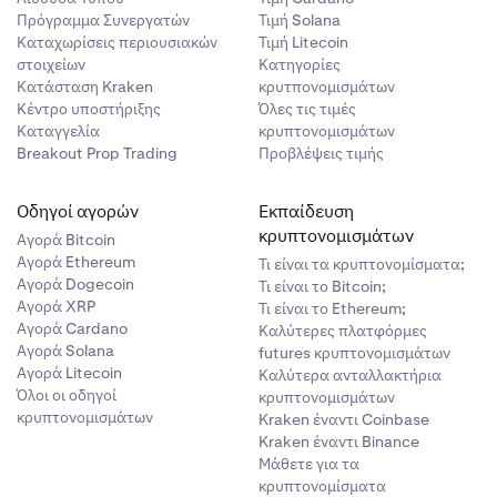
Πρόγραμμα Συνεργατών
Τιμή Solana
Καταχωρίσεις περιουσιακών
Τιμή Litecoin
στοιχείων
Κατηγορίες
Κατάσταση Kraken
κρυτπονομισμάτων
Κέντρο υποστήριξης
Όλες τις τιμές
Καταγγελία
κρυπτονομισμάτων
Breakout Prop Trading
Προβλέψεις τιμής
Οδηγοί αγορών
Εκπαίδευση
κρυπτονομισμάτων
Αγορά Bitcoin
Αγορά Ethereum
Τι είναι τα κρυπτονομίσματα;
Αγορά Dogecoin
Τι είναι το Bitcoin;
Αγορά XRP
Τι είναι το Ethereum;
Αγορά Cardano
Καλύτερες πλατφόρμες
Αγορά Solana
futures κρυπτονομισμάτων
Αγορά Litecoin
Καλύτερα ανταλλακτήρια
Όλοι οι οδηγοί
κρυπτονομισμάτων
κρυπτονομισμάτων
Kraken έναντι Coinbase
Kraken έναντι Binance
Μάθετε για τα
κρυπτονομίσματα