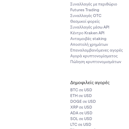
Συναλλαγές με περιθώριο
Futures Trading
Συναλλαγές OTC
Θεσμικοί φορείς
Συναλλαγές μέσω API
Κέντρο Kraken API
Ανταμοιβές staking
Αποστολή χρημάτων
Επαναλαμβανόμενες αγορές
Αγορά κρυπτονομίσματος
Πώληση κρυπτονομισμάτων
Δημοφιλείς αγορές
BTC σε USD
ETH σε USD
DOGE σε USD
XRP σε USD
ADA σε USD
SOL σε USD
LTC σε USD