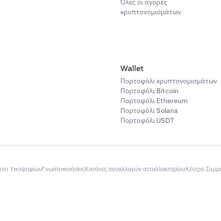
Όλες οι αγορές
κρυπτονομισμάτων
Wallet
Πορτοφόλι κρυπτονομισμάτων
Πορτοφόλι Bitcoin
Πορτοφόλι Ethereum
Πορτοφόλι Solana
Πορτοφόλι USDT
του Υποψηφίων
Γνωστοποιήσεις
Κανόνες συναλλαγών ανταλλακτηρίου
Κέντρο Συμ