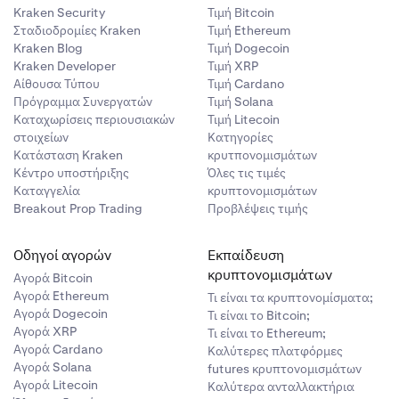
Kraken Security
Τιμή Βitcoin
Σταδιοδρομίες Kraken
Τιμή Ethereum
Kraken Blog
Τιμή Dogecoin
Kraken Developer
Τιμή XRP
Αίθουσα Τύπου
Τιμή Cardano
Πρόγραμμα Συνεργατών
Τιμή Solana
Καταχωρίσεις περιουσιακών
Τιμή Litecoin
στοιχείων
Κατηγορίες
Κατάσταση Kraken
κρυτπονομισμάτων
Κέντρο υποστήριξης
Όλες τις τιμές
Καταγγελία
κρυπτονομισμάτων
Breakout Prop Trading
Προβλέψεις τιμής
Οδηγοί αγορών
Εκπαίδευση
κρυπτονομισμάτων
Αγορά Bitcoin
Αγορά Ethereum
Τι είναι τα κρυπτονομίσματα;
Αγορά Dogecoin
Τι είναι το Bitcoin;
Αγορά XRP
Τι είναι το Ethereum;
Αγορά Cardano
Καλύτερες πλατφόρμες
Αγορά Solana
futures κρυπτονομισμάτων
Αγορά Litecoin
Καλύτερα ανταλλακτήρια