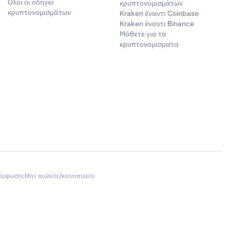
Όλοι οι οδηγοί
κρυπτονομισμάτων
κρυπτονομισμάτων
Kraken έναντι Coinbase
Kraken έναντι Binance
Μάθετε για τα
κρυπτονομίσματα
μόρφωσης
Μην πωλείτε/κοινοποιείτε