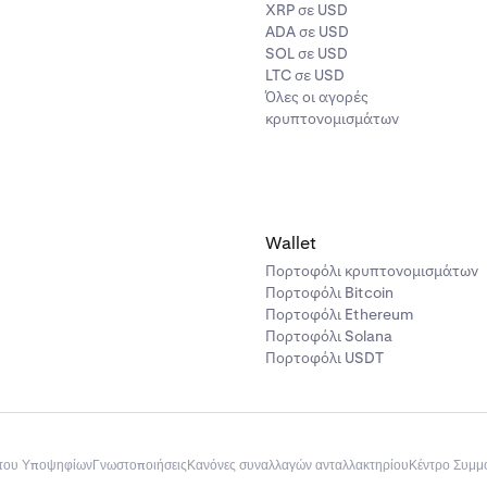
XRP σε USD
ADA σε USD
SOL σε USD
LTC σε USD
Όλες οι αγορές
κρυπτονομισμάτων
Wallet
Πορτοφόλι κρυπτονομισμάτων
Πορτοφόλι Bitcoin
Πορτοφόλι Ethereum
Πορτοφόλι Solana
Πορτοφόλι USDT
του Υποψηφίων
Γνωστοποιήσεις
Κανόνες συναλλαγών ανταλλακτηρίου
Κέντρο Συμ