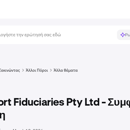
Ρω
Ξεκινώντας
Άλλοι Πόροι
Άλλα θέματα
rt Fiduciaries Pty Ltd - Συ
η