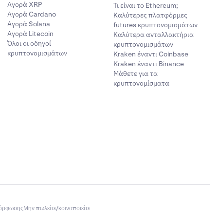
Αγορά XRP
Τι είναι το Ethereum;
Αγορά Cardano
Καλύτερες πλατφόρμες
Αγορά Solana
futures κρυπτονομισμάτων
Αγορά Litecoin
Καλύτερα ανταλλακτήρια
Όλοι οι οδηγοί
κρυπτονομισμάτων
κρυπτονομισμάτων
Kraken έναντι Coinbase
Kraken έναντι Binance
Μάθετε για τα
κρυπτονομίσματα
μόρφωσης
Μην πωλείτε/κοινοποιείτε