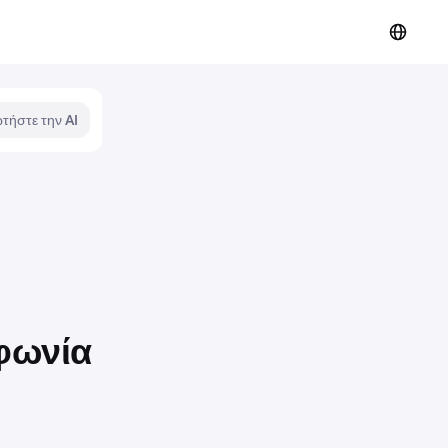
τήστε την AI
μφωνία