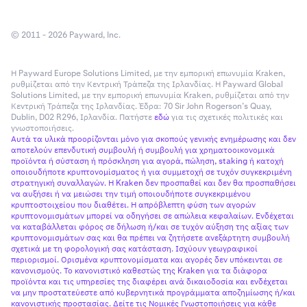
34NMWT","txid":null,"info":"DGNBPsa2GhhtZGEZo79uF3WN2
prop":"canceled"}]}
© 2011 - 2026 Payward, Inc.
Πρόσθετες πληροφορίες σχετικά με τις καταθέσεις/
αναλήψεις είναι διαθέσιμες μέσω των σελίδων
Η Payward Europe Solutions Limited, με την εμπορική επωνυμία Kraken,
υποστήριξης
ρυθμίζεται από την Κεντρική Τράπεζα της Ιρλανδίας. Η Payward Global
χρηματοδότησης με μετρητά
και
Solutions Limited, με την εμπορική επωνυμία Kraken, ρυθμίζεται από την
χρηματοδότησης με crypto
.
Κεντρική Τράπεζα της Ιρλανδίας. Έδρα: 70 Sir John Rogerson’s Quay,
Dublin, D02 R296, Ιρλανδία. Πατήστε
εδώ
για τις σχετικές πολιτικές και
γνωστοποιήσεις.
Αυτά τα υλικά προορίζονται μόνο για σκοπούς γενικής ενημέρωσης και δεν
αποτελούν επενδυτική συμβουλή ή συμβουλή για χρηματοοικονομικά
προϊόντα ή σύσταση ή πρόσκληση για αγορά, πώληση, staking ή κατοχή
οποιουδήποτε κρυπτονομίσματος ή για συμμετοχή σε τυχόν συγκεκριμένη
στρατηγική συναλλαγών. Η Kraken δεν προσπαθεί και δεν θα προσπαθήσει
να αυξήσει ή να μειώσει την τιμή οποιουδήποτε συγκεκριμένου
κρυπτοστοιχείου που διαθέτει. Η απρόβλεπτη φύση των αγορών
κρυπτονομισμάτων μπορεί να οδηγήσει σε απώλεια κεφαλαίων. Ενδέχεται
να καταβάλλεται φόρος σε δήλωση ή/και σε τυχόν αύξηση της αξίας των
κρυπτονομισμάτων σας και θα πρέπει να ζητήσετε ανεξάρτητη συμβουλή
σχετικά με τη φορολογική σας κατάσταση. Ισχύουν γεωγραφικοί
περιορισμοί. Ορισμένα κρυπτονομίσματα και αγορές δεν υπόκεινται σε
κανονισμούς. Το κανονιστικό καθεστώς της Kraken για τα διάφορα
προϊόντα και τις υπηρεσίες της διαφέρει ανά δικαιοδοσία και ενδέχεται
να μην προστατεύεστε από κυβερνητικά προγράμματα αποζημίωσης ή/και
κανονιστικής προστασίας. Δείτε τις Νομικές Γνωστοποιήσεις για κάθε