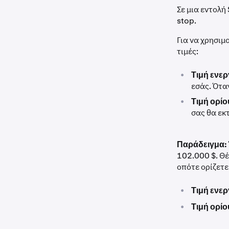
Σε μια εντολή 
stop.
Για να χρησιμ
τιμές:
•
Τιμή ενε
εσάς. Όταν
•
Τιμή ορίο
σας θα εκτ
Παράδειγμα:
102.000 $. Θέ
οπότε ορίζετε
•
Τιμή ενε
•
Τιμή ορίο