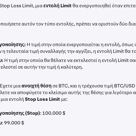
Stop Loss Limit, μια
εντολή Limit
θα ενεργοποιηθεί όταν επιτευ
οποιήσετε αυτόν τον τύπο εντολής, πρέπει να οριστούν δύο δι
ργοποίησης:
Η τιμή στην οποία ενεργοποιείται η εντολή, όπως 
 η τελευταία τιμή συναλλαγής την αγγίξει, η εντολή Limit θα 
υ:
Η τιμή στην οποία θα θέλατε να εκτελεστεί η εντολή Limit σα
ελεστεί σε αυτήν την τιμή ή καλύτερη.
Έχετε μια
ανοιχτή θέση
σε BTC, και η τρέχουσα τιμή BTC/USD 
λετε να αποφύγετε το κλείσιμο αυτής της θέσης για λιγότερο 
 μια εντολή
Stop Loss Limit
με:
ργοποίησης (Stop)
: 100.000 $
υ
: 99.000 $