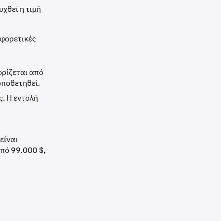
χθεί η τιμή
αφορετικές
ορίζεται από
τοποθετηθεί.
ς. Η εντολή
είναι
από 99.000 $,