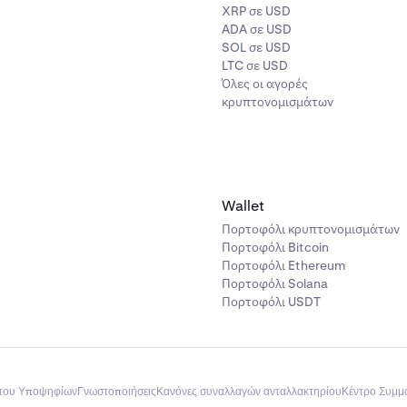
XRP σε USD
ADA σε USD
SOL σε USD
LTC σε USD
Όλες οι αγορές
κρυπτονομισμάτων
Wallet
Πορτοφόλι κρυπτονομισμάτων
Πορτοφόλι Bitcoin
Πορτοφόλι Ethereum
Πορτοφόλι Solana
Πορτοφόλι USDT
του Υποψηφίων
Γνωστοποιήσεις
Κανόνες συναλλαγών ανταλλακτηρίου
Κέντρο Συμ