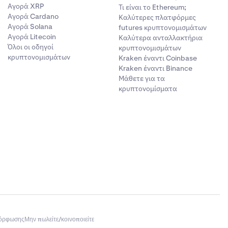
Αγορά XRP
Τι είναι το Ethereum;
Αγορά Cardano
Καλύτερες πλατφόρμες
Αγορά Solana
futures κρυπτονομισμάτων
Αγορά Litecoin
Καλύτερα ανταλλακτήρια
Όλοι οι οδηγοί
κρυπτονομισμάτων
κρυπτονομισμάτων
Kraken έναντι Coinbase
Kraken έναντι Binance
Μάθετε για τα
κρυπτονομίσματα
μόρφωσης
Μην πωλείτε/κοινοποιείτε