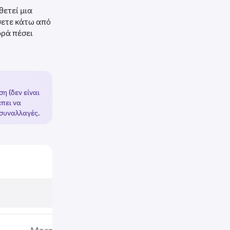
θετεί μια
σετε κάτω από
ορά πέσει
η (δεν είναι
έπει να
 συναλλαγές.