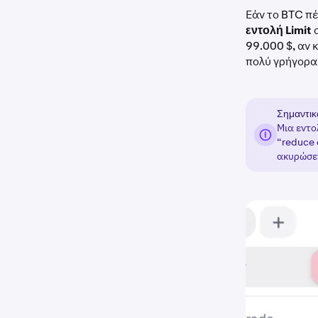
Εάν το BTC πέ
εντολή Limit
σ
99.000 $, αν 
πολύ γρήγορα
Σημαντικ
Μια εντ
“reduce 
ακυρώσετ