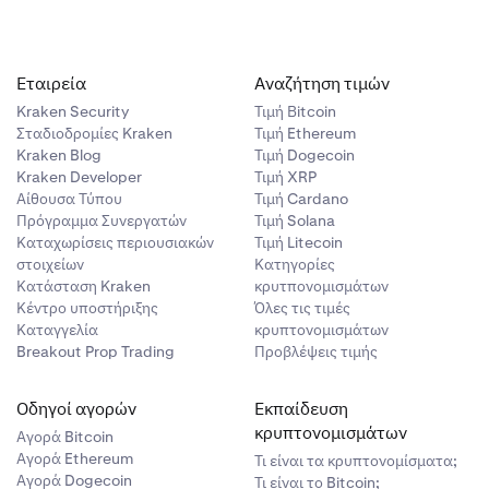
Εταιρεία
Αναζήτηση τιμών
Kraken Security
Τιμή Βitcoin
Σταδιοδρομίες Kraken
Τιμή Ethereum
Kraken Blog
Τιμή Dogecoin
Kraken Developer
Τιμή XRP
Αίθουσα Τύπου
Τιμή Cardano
Πρόγραμμα Συνεργατών
Τιμή Solana
Καταχωρίσεις περιουσιακών
Τιμή Litecoin
στοιχείων
Κατηγορίες
Κατάσταση Kraken
κρυτπονομισμάτων
Κέντρο υποστήριξης
Όλες τις τιμές
Καταγγελία
κρυπτονομισμάτων
Breakout Prop Trading
Προβλέψεις τιμής
Οδηγοί αγορών
Εκπαίδευση
κρυπτονομισμάτων
Αγορά Bitcoin
Αγορά Ethereum
Τι είναι τα κρυπτονομίσματα;
Αγορά Dogecoin
Τι είναι το Bitcoin;