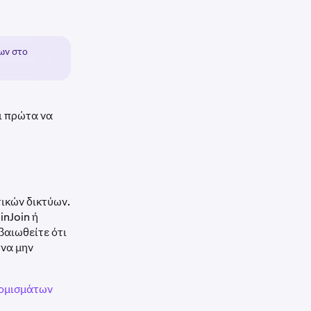
ων στο
ι πρώτα να
ικών δικτύων.
nJoin ή
βαιωθείτε ότι
 να μην
νομισμάτων