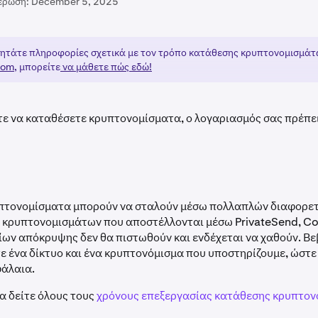
έρωση:
December 5, 2025
ητάτε πληροφορίες σχετικά με τον τρόπο κατάθεσης κρυπτονομισμάτ
com
, μπορείτε
να μάθετε πώς εδώ!
τε να καταθέσετε κρυπτονομίσματα, ο λογαριασμός σας πρέπε
πτονομίσματα μπορούν να σταλούν μέσω πολλαπλών διαφορετ
ς κρυπτονομισμάτων που αποστέλλονται μέσω PrivateSend, Coi
ων απόκρυψης δεν θα πιστωθούν και ενδέχεται να χαθούν. Βε
ε ένα δίκτυο και ένα κρυπτονόμισμα που υποστηρίζουμε, ώστε
φάλαια.
α δείτε όλους τους
χρόνους επεξεργασίας κατάθεσης κρυπτο