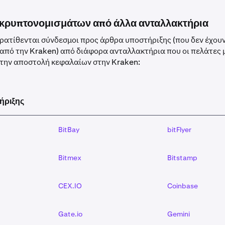
ιες από τη διεύθυνση:
- Οι καταθέσεις Ripple (XRP) χρειάζοντ
on tag
’- Οι καταθέσεις Lumens (XLM) χρειάζονται ένα '
memo
'
κρυπτονομισμάτων από άλλα ανταλλακτήρια
ιείτε μια διεύθυνση muxed- Οι καταθέσεις Stacks (STX) χρειά
Οι καταθέσεις EOS χρειάζονται ένα '
memo
' Εναλλακτικά, μπορε
ατίθενται σύνδεσμοι προς άρθρα υποστήριξης (που δεν έχου
ιήσετε τον παρεχόμενο ‘QR code’.
ΣΗΜΑΝΤΙΚΟ: Εάν χρησιμοπ
 από την Kraken) από διάφορα ανταλλακτήρια που οι πελάτες 
ια XRP και XLM, βεβαιωθείτε ότι περιλαμβάνεται το tag/mem
 την αποστολή κεφαλαίων στην Kraken:
emo θα πρέπει να πληκτρολογηθεί χειροκίνητα.
ινήσετε μια έγκυρη συναλλαγή από το πορτοφόλι σας, η κατάθ
στον λογαριασμό σας όταν επιτευχθεί ο ελάχιστος αριθμός α
ήριξης
ώσεων.
BitBay
bitFlyer
Bitmex
Bitstamp
CEX.IO
Coinbase
Gate.io
Gemini