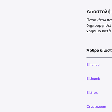
λεπτομέρε
‘
destinati
Αποστολή 
χρησιμοπο
'memo
'- 
Παρακάτω παρ
χρησιμοπο
δημιουργηθεί
QR code γ
χρήσιμα κατά
EOS, το m
Μόλις ξεκ
5
πιστωθεί 
Άρθρα υποστ
επιβεβαι
Binance
Bithumb
Bittrex
Crypto.com