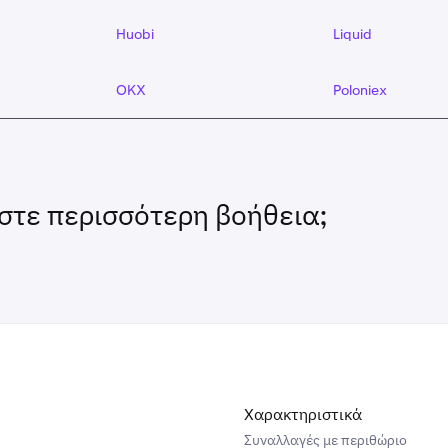
Huobi
Liquid
OKX
Poloniex
στε περισσότερη βοήθεια;
Χαρακτηριστικά
Συναλλαγές με περιθώριο