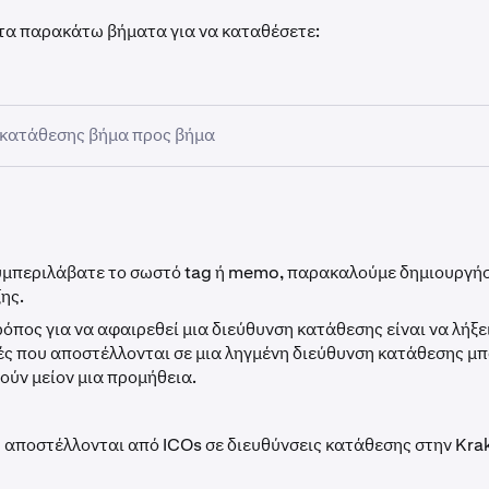
τα παρακάτω βήματα για να καταθέσετε:
ς κατάθεσης βήμα προς βήμα
ε στον λογαριασμό σας στην Kraken και μεταβείτε στο Χαρτοφ
κ στο κουμπί Κατάθεση.
υμπεριλάβατε το σωστό tag ή memo, παρακαλούμε δημιουργήσ
ης.
ε το νόμισμα που επιθυμείτε να καταθέσετε και κάντε κλικ σε 
ρόπος για να αφαιρεθεί μια διεύθυνση κατάθεσης είναι να λήξε
ς που αποστέλλονται σε μια ληγμένη διεύθυνση κατάθεσης μ
 στο εικονίδιο αντιγραφής και επικολλήστε τη διεύθυνση (και, 
ούν μείον μια προμήθεια.
τομέρειες*) στο πορτοφόλι από το οποίο θα σταλούν τα κεφάλ
γείτε τη διεύθυνση χειροκίνητα.
 αποστέλλονται από ICOs σε διευθύνσεις κατάθεσης στην Krak
μένα κρυπτονομίσματα, θα χρειαστεί να συμπεριλάβετε περ