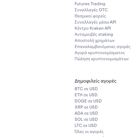
Futures Trading
Συναλλαγές OTC
Θεσμικοί φορείς
Συναλλαγές μέσω API
Κέντρο Kraken API
Ανταμοιβές staking
Αποστολή χρημάτων
Επαναλαμβανόμενες αγορές
Αγορά κρυπτονομίσματος
Πώληση κρυπτονομισμάτων
Δημοφιλείς αγορές
BTC σε USD
ETH σε USD
DOGE σε USD
XRP σε USD
ADA σε USD
SOL σε USD
LTC σε USD
Όλες οι αγορές