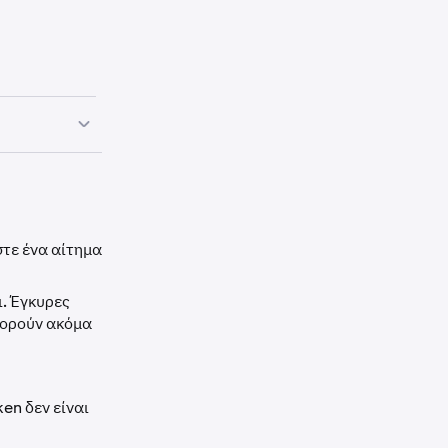
υλάκιο.
τε ένα αίτημα
αυτό.
ι. Έγκυρες
πορούν ακόμα
εάν ισχύει,
αια. Μην
en δεν είναι
ισσότερες