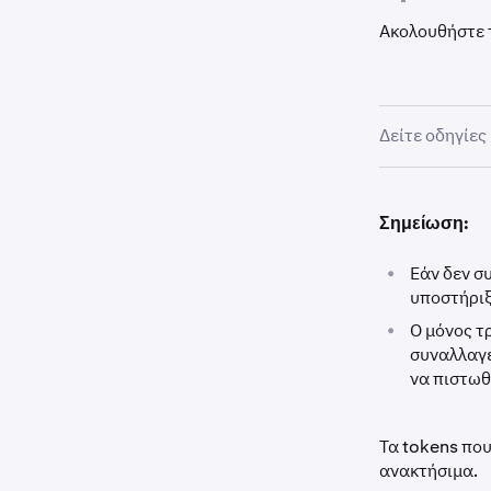
Ακολουθήστε 
Δείτε οδηγίε
Συνδεθείτ
1
Σημείωση:
Κάντε κλι
2
•
Εάν δεν σ
υποστήριξ
Αναζητήστ
3
•
Ο μόνος τ
συναλλαγέ
Κάντε κλικ
4
να πιστωθ
άλλες λεπ
πληκτρολο
Τα tokens που
ανακτήσιμα.
*Για ορισ