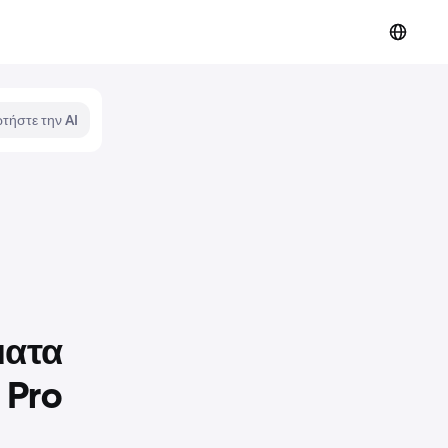
τήστε την AI
ματα
 Pro