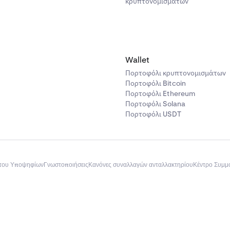
κρυπτονομισμάτων
Wallet
Πορτοφόλι κρυπτονομισμάτων
Πορτοφόλι Bitcoin
Πορτοφόλι Ethereum
Πορτοφόλι Solana
Πορτοφόλι USDT
του Υποψηφίων
Γνωστοποιήσεις
Κανόνες συναλλαγών ανταλλακτηρίου
Κέντρο Συμ