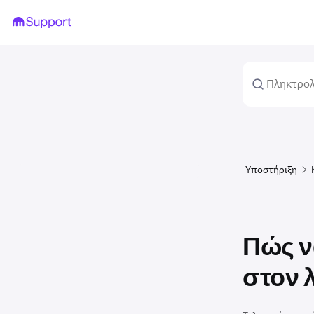
Υποστήριξη
Πώς ν
στον 