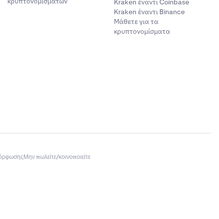
κρυπτονομισμάτων
Kraken έναντι Coinbase
Kraken έναντι Binance
Μάθετε για τα
κρυπτονομίσματα
μόρφωσης
Μην πωλείτε/κοινοποιείτε