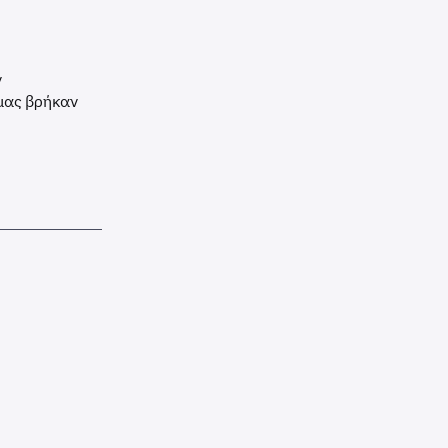
αι ένα
 εάν δεν
ζονται ένα
ίτε επίσης να
ν
οιείτε τον
μας βρήκαν
o. Για το
εση θα
παιτούμενων