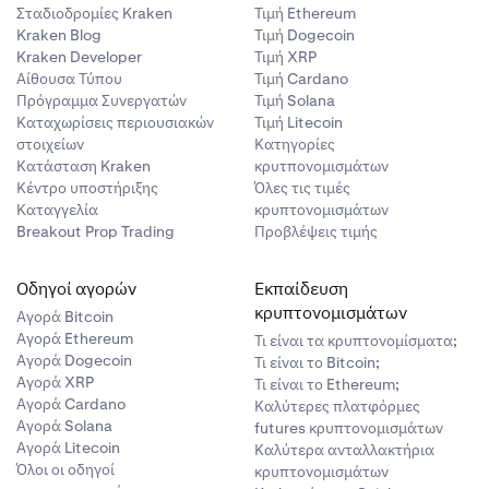
Σταδιοδρομίες Kraken
Τιμή Ethereum
Kraken Blog
Τιμή Dogecoin
Kraken Developer
Τιμή XRP
Αίθουσα Τύπου
Τιμή Cardano
Πρόγραμμα Συνεργατών
Τιμή Solana
Καταχωρίσεις περιουσιακών
Τιμή Litecoin
στοιχείων
Κατηγορίες
Κατάσταση Kraken
κρυτπονομισμάτων
Κέντρο υποστήριξης
Όλες τις τιμές
Καταγγελία
κρυπτονομισμάτων
Breakout Prop Trading
Προβλέψεις τιμής
Οδηγοί αγορών
Εκπαίδευση
κρυπτονομισμάτων
Αγορά Bitcoin
Αγορά Ethereum
Τι είναι τα κρυπτονομίσματα;
Αγορά Dogecoin
Τι είναι το Bitcoin;
Αγορά XRP
Τι είναι το Ethereum;
Αγορά Cardano
Καλύτερες πλατφόρμες
Αγορά Solana
futures κρυπτονομισμάτων
Αγορά Litecoin
Καλύτερα ανταλλακτήρια
Όλοι οι οδηγοί
κρυπτονομισμάτων