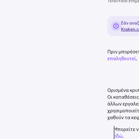
Τελευταία ενημ
Εάν αναζ
Kraken.
Πριν μπορέσε
επαληθευτεί
.
Ορισμένα κρυ
Οι καταθέσει
άλλων εργαλεί
χρησιμοποιείτ
χαθούν τα κε
Μπορείτε ν
εδώ.