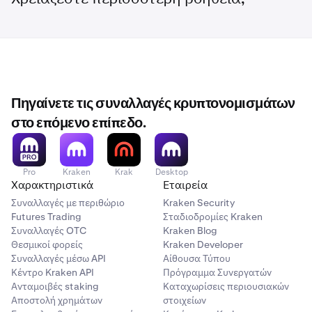
•
Ανεπαρκή κεφάλαια στο υπόλοιπο του λογαριασμού
σας στην Kraken
•
Δυσμενείς συνθήκες αγοράς.
•
Σφάλμα συστήματος (ελέγξτε το
status.kraken.com
για να δείτε αν υπάρχουν γνωστά προβλήματα
συστήματος)
Πηγαίνετε τις συναλλαγές κρυπτονομισμάτων
στο επόμενο επίπεδο.
Pro
Kraken
Krak
Desktop
Πατήστε την επαναλαμβανόμενη αγορά που θέλετε
2
Χαρακτηριστικά
Εταιρεία
να μετονομάσετε και στη συνέχεια πατήστε ‘…’ στην
Συναλλαγές με περιθώριο
Kraken Security
επάνω δεξιά γωνία.
Futures Trading
Σταδιοδρομίες Kraken
Συναλλαγές OTC
Kraken Blog
Θεσμικοί φορείς
Kraken Developer
Συναλλαγές μέσω API
Αίθουσα Τύπου
Κέντρο Kraken API
Πρόγραμμα Συνεργατών
Ανταμοιβές staking
Καταχωρίσεις περιουσιακών
Αποστολή χρημάτων
στοιχείων