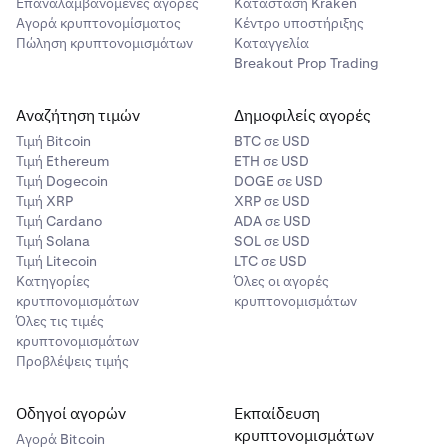
Επαναλαμβανόμενες αγορές
Κατάσταση Kraken
Αγορά κρυπτονομίσματος
Κέντρο υποστήριξης
Πώληση κρυπτονομισμάτων
Καταγγελία
Breakout Prop Trading
Αναζήτηση τιμών
Δημοφιλείς αγορές
Στην επόμενη οθόνη, πατήστε στην επιλογή
Μία φορά
3
Τιμή Βitcoin
BTC σε USD
στην πάνω δεξιά γωνία της οθόνης για να ανοίξετε το
Τιμή Ethereum
ETH σε USD
μενού συχνότητας. Επιλέξτε το προτιμώμενο
Τιμή Dogecoin
DOGE σε USD
πρόγραμμά σας: καθημερινό, εβδομαδιαίο ή μηνιαίο.
Τιμή XRP
XRP σε USD
Τιμή Cardano
ADA σε USD
Τιμή Solana
SOL σε USD
Τιμή Litecoin
LTC σε USD
Κατηγορίες
Όλες οι αγορές
Πατήστε
Μετονομασία Παραγγελίας
.
3
κρυτπονομισμάτων
κρυπτονομισμάτων
Όλες τις τιμές
κρυπτονομισμάτων
Προβλέψεις τιμής
Οδηγοί αγορών
Εκπαίδευση
κρυπτονομισμάτων
Αγορά Bitcoin
Μετονομάστε την παραγγελία σας και πατήστε
4