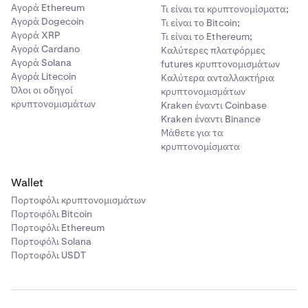
Αγορά Ethereum
Τι είναι τα κρυπτονομίσματα;
αποθήκευση μόλις είστε έτοιμοι.
Αγορά Dogecoin
Τι είναι το Bitcoin;
Αγορά XRP
Τι είναι το Ethereum;
Αγορά Cardano
Καλύτερες πλατφόρμες
Αγορά Solana
futures κρυπτονομισμάτων
Αγορά Litecoin
Καλύτερα ανταλλακτήρια
Όλοι οι οδηγοί
κρυπτονομισμάτων
κρυπτονομισμάτων
Kraken έναντι Coinbase
Kraken έναντι Binance
Μάθετε για τα
κρυπτονομίσματα
Wallet
Πορτοφόλι κρυπτονομισμάτων
Αυτό ήταν! Η επαναλαμβανόμενη αγορά σας έχει
5
Πορτοφόλι Bitcoin
μετονομαστεί.
Πορτοφόλι Ethereum
Πορτοφόλι Solana
Πορτοφόλι USDT
Πατήστε
Επιβεβαίωση
μόλις είστε ικανοποιημένοι,
4
Αυτό ήταν! Μόλις επιβεβαιωθεί η εντολή σας,
5
μπορείτε να την προβάλετε, να την θέσετε σε παύση ή