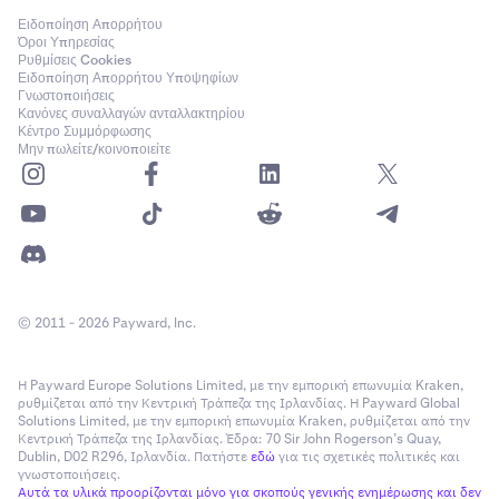
να την ακυρώσετε ανά πάσα στιγμή.
Ειδοποίηση Απορρήτου
Όροι Υπηρεσίας
Σημαντικό:
Ρυθμίσεις Cookies
Ειδοποίηση Απορρήτου Υποψηφίων
Γνωστοποιήσεις
Κανόνες συναλλαγών ανταλλακτηρίου
•
Το συνολικό κόστος, τα τέλη και το ποσό που
Κέντρο Συμμόρφωσης
λαμβάνεται από τις επαναλαμβανόμενες συναλλαγές
Μην πωλείτε/κοινοποιείτε
ενδέχεται να διαφέρουν λόγω της διακύμανσης της
τιμής της αγοράς.
•
Θα ειδοποιηθείτε μέσω email όταν ρυθμίσετε μια
επαναλαμβανόμενη παραγγελία, καθώς και όταν
πραγματοποιηθεί μια επαναλαμβανόμενη συναλλαγή.
© 2011 - 2026 Payward, Inc.
Η Payward Europe Solutions Limited, με την εμπορική επωνυμία Kraken,
ρυθμίζεται από την Κεντρική Τράπεζα της Ιρλανδίας. Η Payward Global
Solutions Limited, με την εμπορική επωνυμία Kraken, ρυθμίζεται από την
Κεντρική Τράπεζα της Ιρλανδίας. Έδρα: 70 Sir John Rogerson’s Quay,
Dublin, D02 R296, Ιρλανδία. Πατήστε
εδώ
για τις σχετικές πολιτικές και
γνωστοποιήσεις.
Αυτά τα υλικά προορίζονται μόνο για σκοπούς γενικής ενημέρωσης και δεν