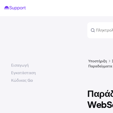
Υποστήριξη
Εισαγωγή
Παραδείγματα 
Εγκατάσταση
Κώδικας Go
Παράδ
WebSo