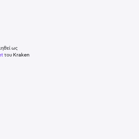
ιηθεί ως
et
του Kraken