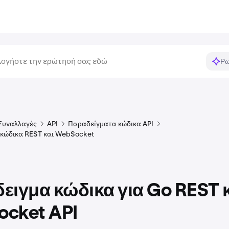
Ρω
Συναλλαγές
API
Παραδείγματα κώδικα API
κώδικα REST και WebSocket
ειγμα κώδικα για Go REST 
cket API