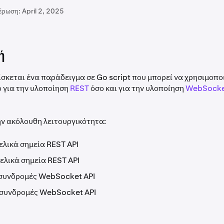
έρωση:
April 2, 2025
ή
κεται ένα παράδειγμα σε Go script που μπορεί να χρησιμοπο
 για την υλοποίηση
REST
όσο και για την υλοποίηση
WebSock
ην ακόλουθη λειτουργικότητα:
ελικά σημεία REST API
τελικά σημεία REST API
 συνδρομές WebSocket API
 συνδρομές WebSocket API