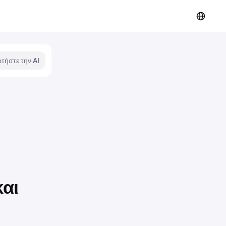
τήστε την AI
και