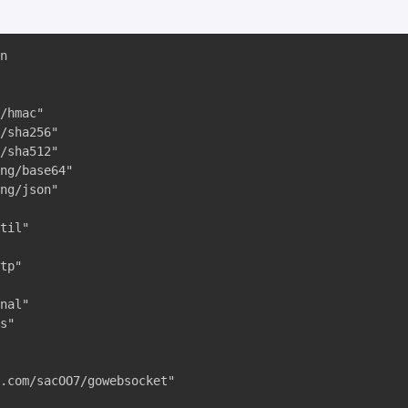
e([]byte(apiPost))
    shaSum := sha.Sum(nil)
    allBytes := append([]byte(apiEndpointPath), shaSum...)
    mac := hmac.New(sha512.New, secret)
    mac.Write(allBytes)
    macSum := mac.Sum(nil)
    signatureString := base64.StdEncoding.EncodeToString(macSum)
    return signatureString
}

// OpenAndStreamWebSocketSubscription opens and streams a WebSocket subscription
func OpenAndStreamWebSocketSubscription(connectionURL, webSocketSubscription string) {
    interrupt := make(chan os.Signal, 1)
    signal.Notify(interrupt, os.Interrupt)

    webSocketClient := gowebsocket.New(connectionURL)

    webSocketClient.OnConnectError = func(err error, socket gowebsocket.Socket) {
        fmt.Println("Received connect error - ", err)
    }

    webSocketClient.OnConnected = func(socket gowebsocket.Socket) {
        fmt.Println("Con