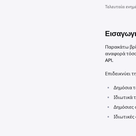
Τελευταία ενημ
Εισαγωγ
Παρακάτω βρίσ
αναφορά τόσο
API.
Επιδεικνύει τ
•
Δημόσια τ
•
Ιδιωτικά 
•
Δημόσιες
•
Ιδιωτικές