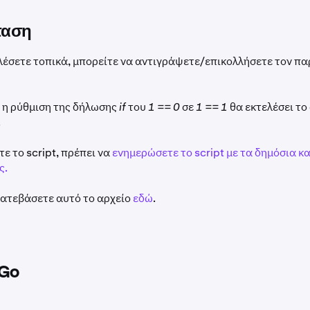
ταση
ελέσετε τοπικά, μπορείτε να αντιγράψετε/επικολλήσετε τον π
 η ρύθμιση της δήλωσης
if
του
1 == 0
σε
1 == 1
θα εκτελέσει το
.
τε το script, πρέπει να
ενημερώσετε το script με τα δημόσια κα
ς.
κατεβάσετε αυτό το αρχείο
εδώ
.
 Go