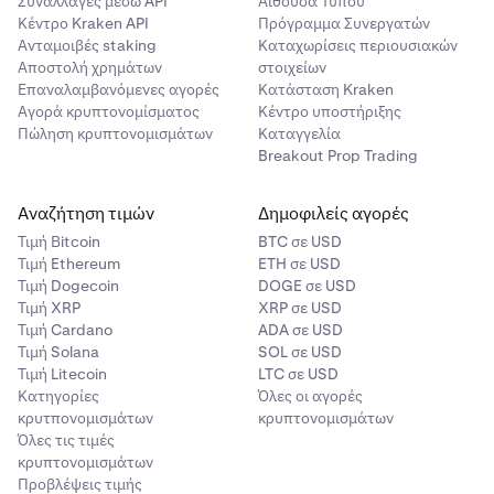
στον λογαριασμό σας.
Συναλλαγές μέσω API
Αίθουσα Τύπου
- Margin Value Haircuts =
Κέντρο Kraken API
Πρόγραμμα Συνεργατών
* Για συμβόλαια Multi-M, το
haircut
εφαρμόζεται σε μη
Ανταμοιβές staking
Καταχωρίσεις περιουσιακών
- Margin Acc. Value σε USD μετά το haircut = (0,48 *
πραγματοποιηθέν Κέρδος και Ζημία εκτός USD
Αποστολή χρημάτων
στοιχείων
40.400) + (0,94 * 3.000) = 22.212 $ USD
Επαναλαμβανόμενες αγορές
Κατάσταση Kraken
Αγορά κρυπτονομίσματος
Κέντρο υποστήριξης
- Κέρδος ή ζημία σε νόμισμα αναφοράς = (Τιμή εξόδου
Πώληση κρυπτονομισμάτων
Καταγγελία
παραγώγων - Τιμή εισόδου παραγώγων) * Μέγεθος
Breakout Prop Trading
θέσης = (40.402 - 40.000)*1 = 402 $ USD
•
Αξία χαρτοφυλακίου = 22.212 + 402 = 22.614 $ USD
Αναζήτηση τιμών
Δημοφιλείς αγορές
Τιμή Βitcoin
BTC σε USD
Επομένως, πραγματική μόχλευση = (40.402) / (22.614) =
Τιμή Ethereum
ETH σε USD
1,786592376403998, την οποία η διεπαφή θα
Τιμή Dogecoin
DOGE σε USD
περικόψει σε μόχλευση 1,78x.
Τιμή XRP
XRP σε USD
Τιμή Cardano
ADA σε USD
Τιμή Solana
SOL σε USD
Τιμή Litecoin
LTC σε USD
Κατηγορίες
Όλες οι αγορές
κρυτπονομισμάτων
κρυπτονομισμάτων
Όλες τις τιμές
κρυπτονομισμάτων
Προβλέψεις τιμής