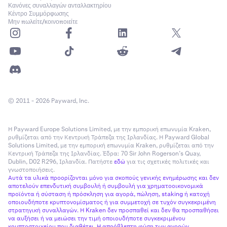
Αρχικό Περιθώριο = $8.000
πορτοφολιού MC πέφτουν κάτω από το απαιτούμενο
Κανόνες συναλλαγών ανταλλακτηρίου
Κέντρο Συμμόρφωσης
Περιθώριο Διατήρησης = $4.000
περιθώριο διατήρησης για όλες τις θέσεις.
Μην πωλείτε/κοινοποιείτε
Θέση Long Ethereum (ETH) με Διασταυρούμενο
Περιθώριο 100 ETHUSD @ $3.000
Account Margin Equity < Maintenance Margin for all
Αξία Θέσης = $300.000
positions (Isolated and Cross)
Αρχικό Περιθώριο = $12.000
Περιθώριο Διατήρησης = $6.000
Οι θέσεις διασταυρούμενου περιθωρίου στο πορτοφόλι
Multi-M θα χρησιμοποιούν όλα τα υπόλοιπα σε αυτό το
πορτοφόλι ως εξασφάλιση, με εξαίρεση το αρχικό
περιθώριο που παρακρατείται για μεμονωμένες θέσεις.
© 2011 - 2026 Payward, Inc.
Είναι δυνατόν οι μεμονωμένες θέσεις να παραμείνουν
ανοιχτές μετά από εκκαθάριση διασταυρούμενου
Η Payward Europe Solutions Limited, με την εμπορική επωνυμία Kraken,
περιθωρίου, ωστόσο όλα τα περιουσιακά στοιχεία
ρυθμίζεται από την Κεντρική Τράπεζα της Ιρλανδίας. Η Payward Global
εξασφάλισης στο πορτοφόλι Multi-M κινδυνεύουν να
Solutions Limited, με την εμπορική επωνυμία Kraken, ρυθμίζεται από την
Κεντρική Τράπεζα της Ιρλανδίας. Έδρα: 70 Sir John Rogerson’s Quay,
χαθούν σε περίπτωση εκκαθάρισης σε επίπεδο
Dublin, D02 R296, Ιρλανδία. Πατήστε
εδώ
για τις σχετικές πολιτικές και
λογαριασμού.
γνωστοποιήσεις.
Αυτά τα υλικά προορίζονται μόνο για σκοπούς γενικής ενημέρωσης και δεν
Είναι σημαντικό να σημειωθεί ότι η Αξία Εξασφάλισης και
αποτελούν επενδυτική συμβουλή ή συμβουλή για χρηματοοικονομικά
προϊόντα ή σύσταση ή πρόσκληση για αγορά, πώληση, staking ή κατοχή
το Αρχικό Περιθώριο υπολογίζονται χρησιμοποιώντας την
οποιουδήποτε κρυπτονομίσματος ή για συμμετοχή σε τυχόν συγκεκριμένη
αξία σε USD (προσαρμοσμένη με τις σχετικές
στρατηγική συναλλαγών. Η Kraken δεν προσπαθεί και δεν θα προσπαθήσει
να αυξήσει ή να μειώσει την τιμή οποιουδήποτε συγκεκριμένου
απομειώσεις αξίας) των διακρατούμενων περιουσιακών
κρυπτοστοιχείου που διαθέτει. Η απρόβλεπτη φύση των αγορών