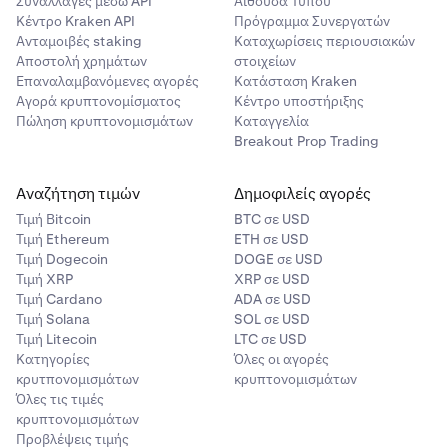
Συναλλαγές μέσω API
Αίθουσα Τύπου
ενός
Stop Loss
όταν ανοίγετε μια θέση ορίζει ένα
αντίθεση με το Multi-M, όπου η μη-USD εξασφάλιση
χρηματοδότησης Perpetual μπορούν σταδιακά να
έχουν περιθώριο ανεξάρτητα.
Κέντρο Kraken API
Πρόγραμμα Συνεργατών
προκαθορισμένο σημείο εξόδου, περιορίζοντας την
υπόκειται σε περικοπές).
διαβρώσουν την αξία του χαρτοφυλακίου σας. Σε
Ανταμοιβές staking
Καταχωρίσεις περιουσιακών
απώλειά σας πριν φτάσει η ρευστοποίηση.
συνδυασμό με τις αλλαγές premium στο σκέλος Fixed,
Αποστολή χρημάτων
στοιχείων
αυτό μπορεί να προκαλέσει ρευστοποίηση.
•
Διατηρήστε τα κεφάλαια στο σωστό πορτοφόλι.
Τα
Επαναλαμβανόμενες αγορές
Κατάσταση Kraken
Αγορά κρυπτονομίσματος
πορτοφόλια Coin-M είναι ειδικά για συγκεκριμένα
Κέντρο υποστήριξης
Για περισσότερες πληροφορίες σχετικά με τις
Πώληση κρυπτονομισμάτων
Καταγγελία
περιουσιακά στοιχεία. Βεβαιωθείτε ότι η εξασφάλισή
ρευστοποιήσεις, ανατρέξτε στις
Breakout Prop Trading
Συχνές Ερωτήσεις για τις
σας βρίσκεται στο σωστό πορτοφόλι για τα
Ρευστοποιήσεις
. Για πληροφορίες σχετικά με τις
συμβόλαια που διαπραγματεύεστε. Τα κεφάλαια που
ρευστοποιήσεις Multi-M, ανατρέξτε στο
Margining &
βρίσκονται στο πορτοφόλι σας BTC δεν
Αναζήτηση τιμών
Δημοφιλείς αγορές
Liquidations - Multi-M Derivatives
.
προστατεύουν τις θέσεις σας ETH.
Τιμή Βitcoin
BTC σε USD
Τιμή Ethereum
ETH σε USD
Τιμή Dogecoin
DOGE σε USD
Τιμή XRP
XRP σε USD
Τιμή Cardano
ADA σε USD
Τιμή Solana
SOL σε USD
Τιμή Litecoin
LTC σε USD
Κατηγορίες
Όλες οι αγορές
κρυτπονομισμάτων
κρυπτονομισμάτων
Όλες τις τιμές
κρυπτονομισμάτων
Προβλέψεις τιμής