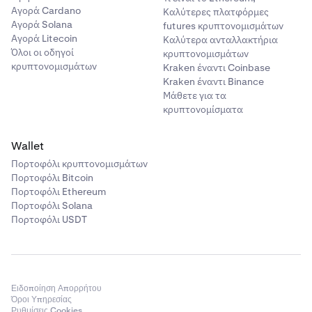
οδηγίες για να εξουσιοδοτήσετε και να
Αγορά Cardano
Καλύτερες πλατφόρμες
επεξεργαστείτε την κατάθεση.
Αγορά Solana
futures κρυπτονομισμάτων
Αγορά Litecoin
Καλύτερα ανταλλακτήρια
Όλοι οι οδηγοί
κρυπτονομισμάτων
κρυπτονομισμάτων
Kraken έναντι Coinbase
Kraken έναντι Binance
Μάθετε για τα
κρυπτονομίσματα
Wallet
Πορτοφόλι κρυπτονομισμάτων
Πορτοφόλι Bitcoin
Πορτοφόλι Ethereum
Πορτοφόλι Solana
Πορτοφόλι USDT
Ειδοποίηση Απορρήτου
Όροι Υπηρεσίας
Ρυθμίσεις Cookies