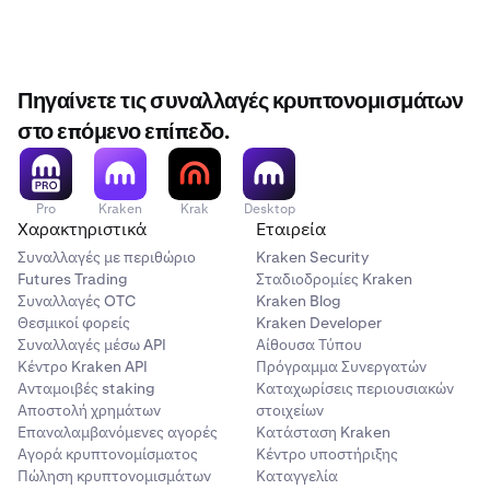
Ένα e-Transfer εγκρίνεται μέσω του χρηματοπιστωτικού
δοκιμαστικό e-Transfer για να επαληθεύσετε ότι το
στον τραπεζικό σας λογαριασμό.
σε επίπεδο υποκαταστήματος και πρέπει να
Ελέγξτε τυχόν προηγούμενα email από την Payper,
1
σας ιδρύματος. Πρέπει να έχετε πρόσβαση στον
όνομα εμφανίζεται σωστά.
επικοινωνήσετε με την ομάδα υποστήριξης πελατών
καθώς και τον φάκελο ανεπιθύμητης αλληλογραφίας
τραπεζικό σας λογαριασμό για να εγκριθεί η συναλλαγή.
της τράπεζάς σας.
στο email σας. Μπορείτε να χρησιμοποιήσετε το
Εάν δεν εγκρίνατε αυτήν τη μεταφορά,
επικοινωνήστε με
αναγνωριστικό συναλλαγής σας ή τον αριθμό
την Υποστήριξη
.
Πηγαίνετε τις συναλλαγές κρυπτονομισμάτων
αναφοράς για να σας βοηθήσει να βρείτε το σωστό
στο επόμενο επίπεδο.
email.
Εάν αντιμετωπίσετε οποιαδήποτε προβλήματα κατά την
Η Μυστική σας απάντηση δεν θα αλλάξει. Εάν έχετε
2
ενημέρωση του ονόματος προφίλ σας στο e-Transfer, σας
μια Μυστική απάντηση από προηγούμενη μεταφορά,
συνιστούμε να επικοινωνήσετε με το τμήμα υποστήριξης
Pro
Kraken
Krak
Desktop
Χαρακτηριστικά
μπορείτε να χρησιμοποιήσετε αυτήν που είχε
Εταιρεία
πελατών της τράπεζάς σας για περαιτέρω βοήθεια.
παρασχεθεί προηγουμένως.
Συναλλαγές με περιθώριο
Kraken Security
Futures Trading
Σταδιοδρομίες Kraken
Εάν εξακολουθείτε να μην μπορείτε να εντοπίσετε
3
Συναλλαγές OTC
Kraken Blog
ένα email με τη Μυστική σας απάντηση,
Θεσμικοί φορείς
Kraken Developer
επικοινωνήστε με την ομάδα Υποστήριξής μας
για
Συναλλαγές μέσω API
Αίθουσα Τύπου
Κάντε κλικ στην επιλογή Συνέχεια στο e-Transfer, για
4
βοήθεια.
Κέντρο Kraken API
Πρόγραμμα Συνεργατών
να προχωρήσετε στη διαδικασία κατάθεσης.
Ανταμοιβές staking
Καταχωρίσεις περιουσιακών
Αποστολή χρημάτων
στοιχείων
Επαναλαμβανόμενες αγορές
Κατάσταση Kraken
Αγορά κρυπτονομίσματος
Κέντρο υποστήριξης
Πώληση κρυπτονομισμάτων
Καταγγελία