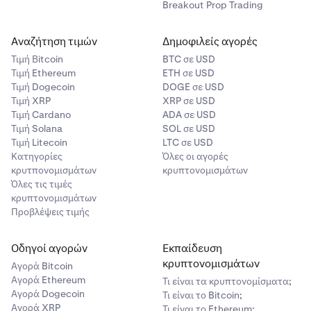
Breakout Prop Trading
Αναζήτηση τιμών
Δημοφιλείς αγορές
Τιμή Βitcoin
BTC σε USD
Τιμή Ethereum
ETH σε USD
Τιμή Dogecoin
DOGE σε USD
Τιμή XRP
XRP σε USD
Τιμή Cardano
ADA σε USD
Τιμή Solana
SOL σε USD
Τιμή Litecoin
LTC σε USD
Κατηγορίες
Όλες οι αγορές
κρυτπονομισμάτων
κρυπτονομισμάτων
Όλες τις τιμές
κρυπτονομισμάτων
Προβλέψεις τιμής
Οδηγοί αγορών
Εκπαίδευση
κρυπτονομισμάτων
Αγορά Bitcoin
Στην πλατφόρμα e-Transfer, επιλέξτε την τράπεζά
5
Αγορά Ethereum
Τι είναι τα κρυπτονομίσματα;
σας από τη λίστα διαθέσιμων ιδρυμάτων. Συνδεθείτε
Αγορά Dogecoin
Τι είναι το Bitcoin;
στον τραπεζικό σας λογαριασμό και ακολουθήστε τις
Αγορά XRP
Τι είναι το Ethereum;