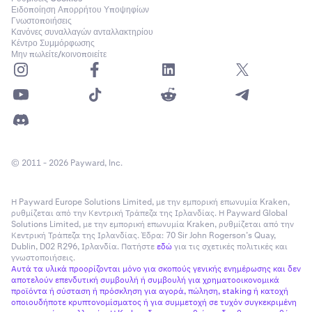
Μόλις ολοκληρωθεί η μεταφορά, τα κεφάλαιά σας θα
6
Ειδοποίηση Απορρήτου Υποψηφίων
Γνωστοποιήσεις
υποβληθούν σε επεξεργασία και θα πιστωθούν στον
Κανόνες συναλλαγών ανταλλακτηρίου
λογαριασμό σας στο Kraken.
Κέντρο Συμμόρφωσης
Μην πωλείτε/κοινοποιείτε
© 2011 - 2026 Payward, Inc.
Η Payward Europe Solutions Limited, με την εμπορική επωνυμία Kraken,
ρυθμίζεται από την Κεντρική Τράπεζα της Ιρλανδίας. Η Payward Global
Solutions Limited, με την εμπορική επωνυμία Kraken, ρυθμίζεται από την
Κεντρική Τράπεζα της Ιρλανδίας. Έδρα: 70 Sir John Rogerson’s Quay,
Dublin, D02 R296, Ιρλανδία. Πατήστε
εδώ
για τις σχετικές πολιτικές και
γνωστοποιήσεις.
Αυτά τα υλικά προορίζονται μόνο για σκοπούς γενικής ενημέρωσης και δεν
αποτελούν επενδυτική συμβουλή ή συμβουλή για χρηματοοικονομικά
προϊόντα ή σύσταση ή πρόσκληση για αγορά, πώληση, staking ή κατοχή
οποιουδήποτε κρυπτονομίσματος ή για συμμετοχή σε τυχόν συγκεκριμένη