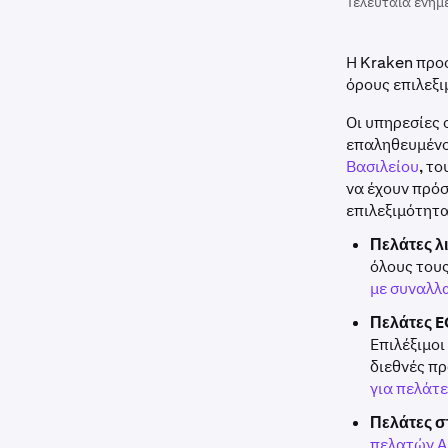
Τελευταία ενημ
Η Kraken προ
όρους επιλεξι
Οι υπηρεσίες 
επαληθευμένο
Βασιλείου
, τ
να έχουν πρόσ
επιλεξιμότητα
Πελάτες λ
όλους τους
με συναλλ
Πελάτες E
Επιλέξιμοι
διεθνές πρ
για πελάτ
Πελάτες σ
πελατών Α