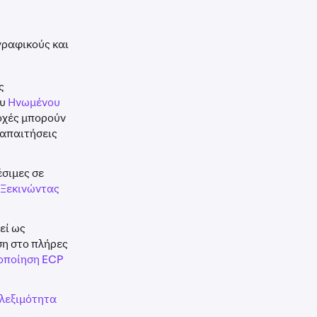
γραφικούς και
ς
ου
Ηνωμένου
ιοχές μπορούν
 απαιτήσεις
έσιμες σε
Ξεκινώντας
εί ως
ση στο πλήρες
τοποίηση ECP
λεξιμότητα