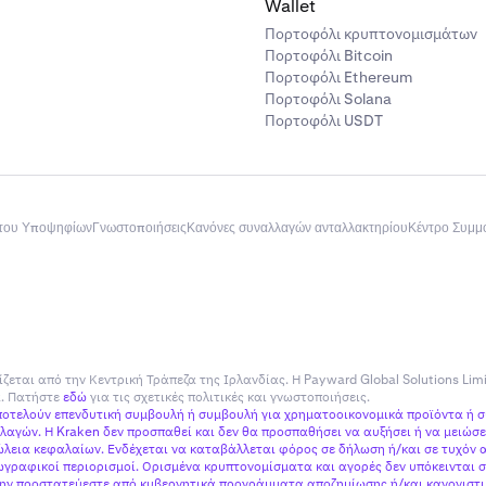
Wallet
Πορτοφόλι κρυπτονομισμάτων
Πορτοφόλι Bitcoin
Πορτοφόλι Ethereum
Πορτοφόλι Solana
Πορτοφόλι USDT
του Υποψηφίων
Γνωστοποιήσεις
Κανόνες συναλλαγών ανταλλακτηρίου
Κέντρο Συμ
ίζεται από την Κεντρική Τράπεζα της Ιρλανδίας. Η Payward Global Solutions Lim
ία. Πατήστε
εδώ
για τις σχετικές πολιτικές και γνωστοποιήσεις.
αποτελούν επενδυτική συμβουλή ή συμβουλή για χρηματοοικονομικά προϊόντα ή 
αγών. Η Kraken δεν προσπαθεί και δεν θα προσπαθήσει να αυξήσει ή να μειώσει
εια κεφαλαίων. Ενδέχεται να καταβάλλεται φόρος σε δήλωση ή/και σε τυχόν α
γραφικοί περιορισμοί. Ορισμένα κρυπτονομίσματα και αγορές δεν υπόκεινται σ
 μην προστατεύεστε από κυβερνητικά προγράμματα αποζημίωσης ή/και κανονιστικ