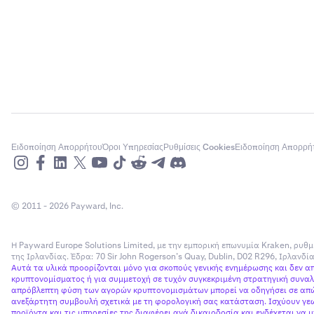
Ειδοποίηση Απορρήτου
Όροι Υπηρεσίας
Ρυθμίσεις Cookies
Ειδοποίηση Απορρή
© 2011 - 2026 Payward, Inc.
Η Payward Europe Solutions Limited, με την εμπορική επωνυμία Kraken, ρυθμ
της Ιρλανδίας. Έδρα: 70 Sir John Rogerson’s Quay, Dublin, D02 R296, Ιρλανδ
Αυτά τα υλικά προορίζονται μόνο για σκοπούς γενικής ενημέρωσης και δεν 
κρυπτονομίσματος ή για συμμετοχή σε τυχόν συγκεκριμένη στρατηγική συναλλ
απρόβλεπτη φύση των αγορών κρυπτονομισμάτων μπορεί να οδηγήσει σε απώλ
ανεξάρτητη συμβουλή σχετικά με τη φορολογική σας κατάσταση. Ισχύουν γεω
προϊόντα και τις υπηρεσίες της διαφέρει ανά δικαιοδοσία και ενδέχεται να