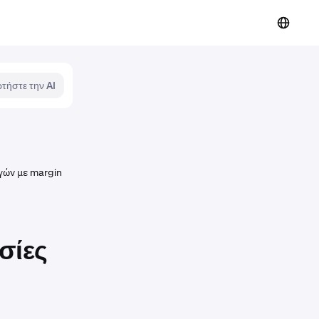
τήστε την AI
γών με margin
σίες