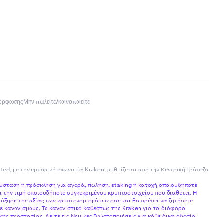
μόρφωσης
Μην πωλείτε/κοινοποιείτε
ited, με την εμπορική επωνυμία Kraken, ρυθμίζεται από την Κεντρική Τράπεζα
σύσταση ή πρόσκληση για αγορά, πώληση, staking ή κατοχή οποιουδήποτε
 την τιμή οποιουδήποτε συγκεκριμένου κρυπτοστοιχείου που διαθέτει. Η
ύξηση της αξίας των κρυπτονομισμάτων σας και θα πρέπει να ζητήσετε
ε κανονισμούς. Το κανονιστικό καθεστώς της Kraken για τα διάφορα
ής προστασίας. Δείτε τις Νομικές Γνωστοποιήσεις για κάθε δικαιοδοσία