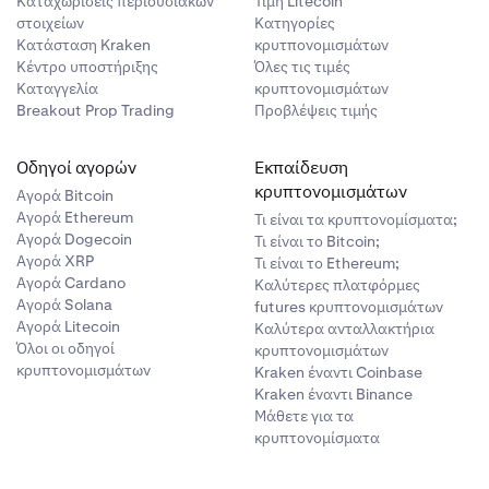
Καταχωρίσεις περιουσιακών
Τιμή Litecoin
στοιχείων
Κατηγορίες
Κατάσταση Kraken
κρυτπονομισμάτων
Κέντρο υποστήριξης
Όλες τις τιμές
Καταγγελία
κρυπτονομισμάτων
Breakout Prop Trading
Προβλέψεις τιμής
Οδηγοί αγορών
Εκπαίδευση
κρυπτονομισμάτων
Αγορά Bitcoin
Αγορά Ethereum
Τι είναι τα κρυπτονομίσματα;
Αγορά Dogecoin
Τι είναι το Bitcoin;
Αγορά XRP
Τι είναι το Ethereum;
Αγορά Cardano
Καλύτερες πλατφόρμες
Αγορά Solana
futures κρυπτονομισμάτων
Αγορά Litecoin
Καλύτερα ανταλλακτήρια
Όλοι οι οδηγοί
κρυπτονομισμάτων
κρυπτονομισμάτων
Kraken έναντι Coinbase
Kraken έναντι Binance
Μάθετε για τα
κρυπτονομίσματα