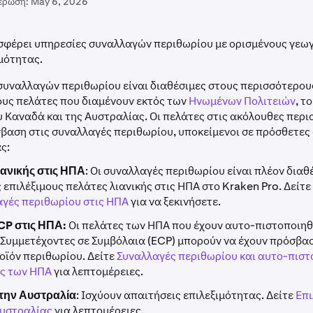
έρωση:
May 6, 2026
σφέρει υπηρεσίες συναλλαγών περιθωρίου με ορισμένους γεω
μότητας.
συναλλαγών περιθωρίου είναι διαθέσιμες στους περισσότερου
υς πελάτες που διαμένουν εκτός των
Ηνωμένων Πολιτειών
, τ
ου Καναδά και της Αυστραλίας. Οι πελάτες στις ακόλουθες περ
βαση στις συναλλαγές περιθωρίου, υποκείμενοι σε πρόσθετες
ς:
ιανικής στις ΗΠΑ
: Οι συναλλαγές περιθωρίου είναι πλέον διαθ
 επιλέξιμους πελάτες λιανικής στις ΗΠΑ στο Kraken Pro. Δείτε
αγές περιθωρίου στις ΗΠΑ
για να ξεκινήσετε.
CP στις ΗΠΑ:
Οι πελάτες των ΗΠΑ που έχουν αυτο-πιστοποιηθ
 Συμμετέχοντες σε Συμβόλαια (ECP) μπορούν να έχουν πρόσβα
οϊόν περιθωρίου. Δείτε
Συναλλαγές περιθωρίου και αυτο-πισ
ες των ΗΠΑ
για λεπτομέρειες.
την Αυστραλία
: Ισχύουν απαιτήσεις επιλεξιμότητας. Δείτε
Επι
υστραλίας
για λεπτομέρειες.