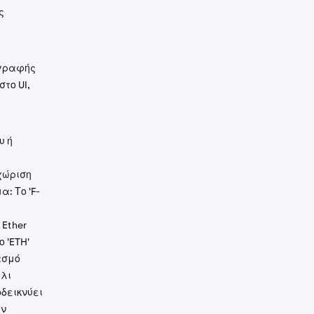
ς
γραφής
το UI,
υ ή
χώριση
: Το 'F-
Ether
ο 'ETH'
ασμό
όλι
οδεικνύει
ών