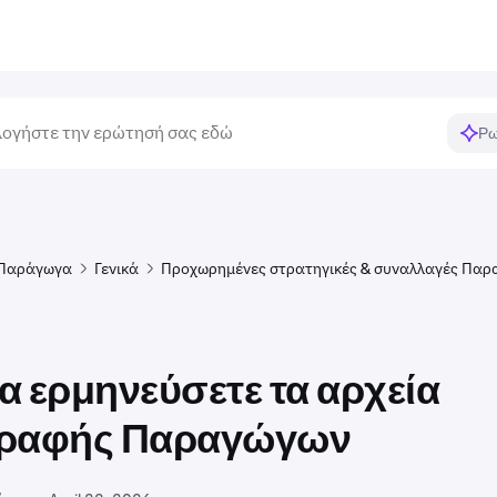
Ρω
Παράγωγα
Γενικά
Προχωρημένες στρατηγικές & συναλλαγές Πα
α ερμηνεύσετε τα αρχεία
γραφής Παραγώγων