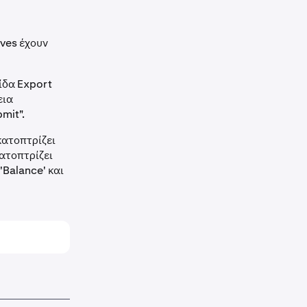
ves έχουν
ίδα Export
εια
mit".
κατοπτρίζει
κατοπτρίζει
'Balance' και