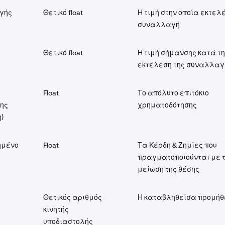
γής
Θετικό float
Η τιμή στην οποία εκτελ
συναλλαγή
Θετικό float
Η τιμή σήμανσης κατά τ
εκτέλεση της συναλλαγ
Float
Το απόλυτο επιτόκιο
ης
χρηματοδότησης
)
ημένο
Float
Τα Κέρδη & Ζημίες που
πραγματοποιούνται με 
μείωση της θέσης
Θετικός αριθμός
Η καταβληθείσα προμήθ
κινητής
υποδιαστολής