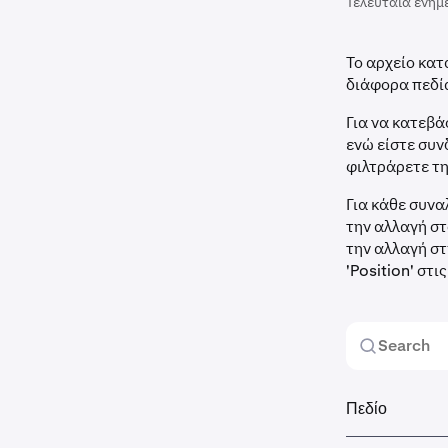
Τελευταία ενημ
Το αρχείο κα
διάφορα πεδία
Για να κατεβά
ενώ είστε συν
φιλτράρετε τη
Για κάθε συνα
την αλλαγή στ
την αλλαγή στ
'Position' στ
Πεδίο