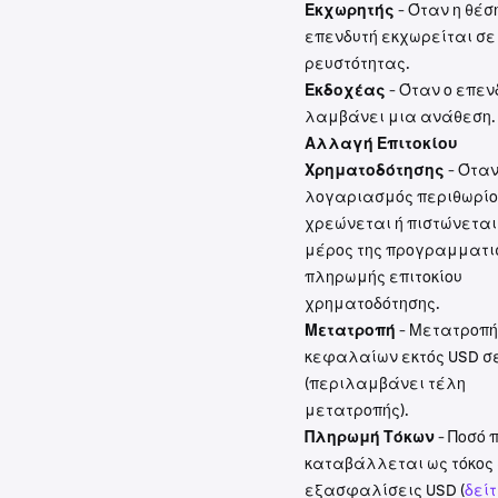
Εκχωρητής
- Όταν η θέσ
επενδυτή εκχωρείται σε
ρευστότητας.
Εκδοχέας
- Όταν ο επεν
λαμβάνει μια ανάθεση.
Αλλαγή Επιτοκίου
Χρηματοδότησης
- Όταν
λογαριασμός περιθωρίο
χρεώνεται ή πιστώνεται
μέρος της προγραμματι
πληρωμής επιτοκίου
χρηματοδότησης.
Μετατροπή
- Μετατροπή
κεφαλαίων εκτός USD σ
(περιλαμβάνει τέλη
μετατροπής).
Πληρωμή Τόκων
- Ποσό 
καταβάλλεται ως τόκος
εξασφαλίσεις USD (
δείτ