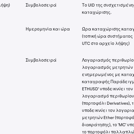
λήψη)
Συμβολοσειρά
Το UID της συσχετισμένη
καταχώρισης.
Ημερομηνία και ώρα
Ώρα καταχώρισης κατα
(τοπική ώρα συστήματος σ
UTC στο αρχείο λήψης)
Συμβολοσειρά
Λογαριασμός περιθωρίο
λογαριασμός μετρητών
ενημερωμένος με κατα
καταγραφής Παράδειγμα
ETHUSD' υποδεικνύει τον
λογαριασμό περιθωρίου 
(πορτοφόλι Derivatives), τ
υποδεικνύει τον λογαρι
μετρητών Ether (πορτοφ
διακράτησης), το 'MC' υπ
το πορτοφόλι πολλαπλ