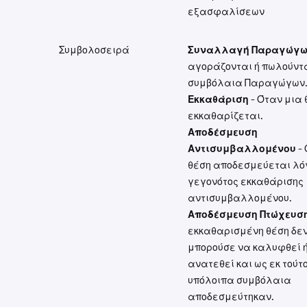
εξασφαλίσεων
Συμβολοσειρά
Συναλλαγή Παραγώγ
αγοράζονται ή πωλούντ
συμβόλαια Παραγώγων
Εκκαθάριση
- Όταν μια 
εκκαθαρίζεται.
Αποδέσμευση
Αντισυμβαλλομένου
- 
θέση αποδεσμεύεται λ
γεγονότος εκκαθάρισης
αντισυμβαλλομένου.
Αποδέσμευση Πτώχευση
εκκαθαρισμένη θέση δε
μπορούσε να καλυφθεί 
ανατεθεί και ως εκ τούτ
υπόλοιπα συμβόλαια
αποδεσμεύτηκαν.