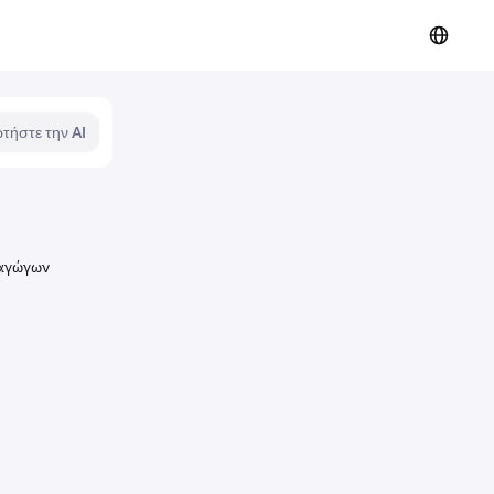
τήστε την AI
ραγώγων