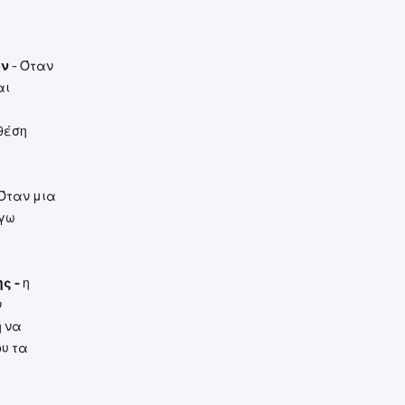
ων
- Όταν
αι
.
θέση
Όταν μια
όγω
ς -
η
ν
ή να
ου τα