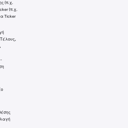
 (π.χ.
cker (π.χ.
α Ticker
γή
Τέλους,
,
-
ση
έο
 θέσης
λλαγή