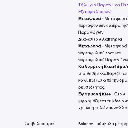
Τέλη για Παράγωγα Π
Εξασφαλίσεων
)
Μεταφορά
- Μεταφορά
πορτοφολιών διακράτησ
Παραγώγων.
Δια-ανταλλακτήρια
Μεταφορά
- Μεταφορά
πορτοφολιού spot και
πορτοφολιού Παραγώγ
Καλυμμένη Εκκαθάρισ
μια θέση εκκαθαρίζεται
καλύπτεται από την ομ
ρευστότητας.
Εφαρμογή Kfee
- Όταν
εφαρμόζεται το kfee αντ
χρέωση τελών συναλλα
Συμβολοσειρά
Balance - σύμβολο μετρη