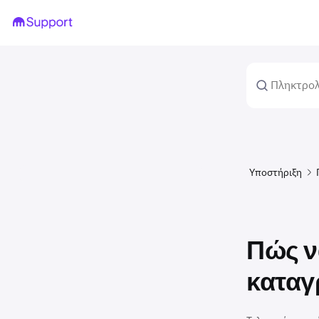
Υποστήριξη
Πώς ν
κατα