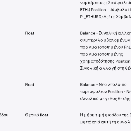
νομίσματος εξασφάλισης
ETH.) Position - σύμβολο ti
PI_ETHUSD) Δείτε Σύμβολ
Float
Balance - Συνολική αλλα
συμπεριλαμβανομένων 
πραγματοποιημένου PnL
πραγματοποιημένης
χρηματοδότησης Position 
Συνολική αλλαγή στη θέ
Float
Balance - Νέο υπόλοιπο
πορτοφολιού Position - Ν
συνολικό μέγεθος θέσης
όδου
Θετικό float
Η μέση τιμή εισόδου της
μετά από αυτή τη συνα