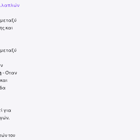
ολλαπλών
 μεταξύ
ης και
 μεταξύ
ων
η
- Όταν
 και
άδα
ί για
γών.
τών του