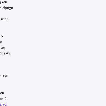
η του
 πάροχο
δυτής
 ο
υ
 ως
σμένης
ε USD
που
 από
ε τα