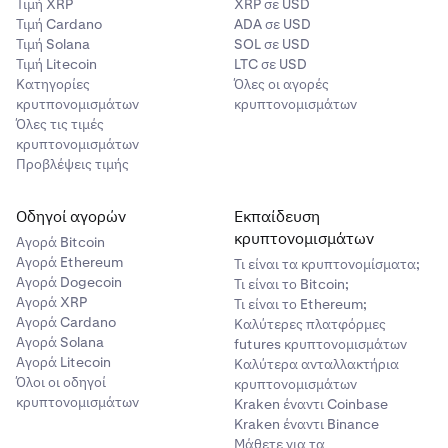
Τιμή XRP
XRP σε USD
επιλογής σας).
Τιμή Cardano
ADA σε USD
Τιμή Solana
SOL σε USD
- Επιλέξτε
Bank Location
(Τοποθεσία Τράπεζας)
Τιμή Litecoin
LTC σε USD
United States (Ηνωμένες Πολιτείες).
Κατηγορίες
Όλες οι αγορές
κρυτπονομισμάτων
κρυπτονομισμάτων
- Στην ενότητα
Send Options
(Επιλογές Αποστολής)
Όλες τις τιμές
επιλέξτε
Electronic Transfer
(Ηλεκτρονική
κρυπτονομισμάτων
Μεταφορά).
Προβλέψεις τιμής
- Στην ενότητα
Send Money
in the US
(Αποστολή
Χρημάτων στις ΗΠΑ) εισαγάγετε τους αριθμούς
Οδηγοί αγορών
Εκπαίδευση
δρομολόγησης και λογαριασμού (από το βήμα 1).
κρυπτονομισμάτων
Αγορά Bitcoin
Αγορά Ethereum
Τι είναι τα κρυπτονομίσματα;
- Ελέγξτε ότι όλες οι πληροφορίες είναι σωστές και
Αγορά Dogecoin
Τι είναι το Bitcoin;
επιλέξτε το πλαίσιο
Yes, it is correct
(Ναι, είναι
Αγορά XRP
Τι είναι το Ethereum;
σωστό). Στη συνέχεια, κάντε κλικ στο κουμπί
Add
Αγορά Cardano
Καλύτερες πλατφόρμες
(Προσθήκη).
Αγορά Solana
futures κρυπτονομισμάτων
Αγορά Litecoin
Καλύτερα ανταλλακτήρια
Όλοι οι οδηγοί
κρυπτονομισμάτων
Δημιουργία μεταφοράς
4
κρυπτονομισμάτων
Kraken έναντι Coinbase
- Επιλέξτε το κουμπί
Pay Now
(Πληρωμή τώρα).
Kraken έναντι Binance
Μάθετε για τα