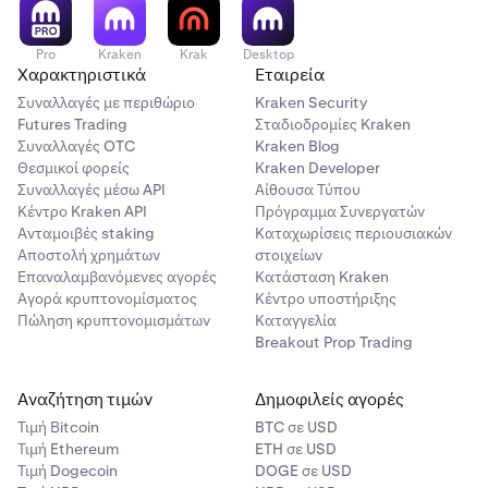
Συνδεθείτε στο σύστημα online banking της
2
CitiBank
.
Pro
Kraken
Krak
Desktop
Χαρακτηριστικά
Εταιρεία
Ανοίξτε το μενού
Payments & Transfers
(Πληρωμές &
Συναλλαγές με περιθώριο
Kraken Security
Μεταφορές).
Futures Trading
Σταδιοδρομίες Kraken
Συναλλαγές OTC
Kraken Blog
- Στη συνέχεια, επιλέξτε
Any External Account
Θεσμικοί φορείς
Kraken Developer
(Οποιοσδήποτε Εξωτερικός Λογαριασμός).
Συναλλαγές μέσω API
Αίθουσα Τύπου
Κέντρο Kraken API
Πρόγραμμα Συνεργατών
Ανταμοιβές staking
Καταχωρίσεις περιουσιακών
Προσθέστε την Kraken ως δικαιούχο
3
Αποστολή χρημάτων
στοιχείων
Επαναλαμβανόμενες αγορές
- Στην ενότητα
Transfer to Others
Κατάσταση Kraken
(Μεταφορά σε
Αγορά κρυπτονομίσματος
Κέντρο υποστήριξης
Άλλους), επιλέξτε
Add a new payee
(Προσθήκη νέου
Πώληση κρυπτονομισμάτων
Καταγγελία
δικαιούχου) ή
Add Person
(Προσθήκη ατόμου).
Breakout Prop Trading
- Επιλέξτε το κουμπί επιλογής για
A business
Αναζήτηση τιμών
Δημοφιλείς αγορές
(Επιχείρηση).
Τιμή Βitcoin
BTC σε USD
Τιμή Ethereum
- Εισαγάγετε το
Business Name
ETH σε USD
(Όνομα Επιχείρησης)
Τιμή Dogecoin
DOGE σε USD
(από το βήμα 1) και το
Nickname
(Ψευδώνυμο) (της