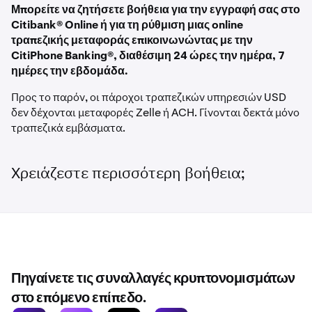
Μπορείτε να ζητήσετε βοήθεια για την εγγραφή σας στο
Εντοπίστε τις οδηγίες εμβάσματος εντός του
1
Citibank® Online ή για τη ρύθμιση μιας online
λογαριασμού σας στην Kraken
τραπεζικής μεταφοράς επικοινωνώντας με την
CitiPhone Banking®, διαθέσιμη 24 ώρες την ημέρα, 7
- Συνδεθείτε στο
Kraken.com.
ημέρες την εβδομάδα.
- Επιλέξτε
Deposit
(Κατάθεση) κοντά στο κάτω μέρος
Προς το παρόν, οι πάροχοι τραπεζικών υπηρεσιών USD
της οθόνης
Home
(Αρχική).
δεν δέχονται μεταφορές Zelle ή ACH. Γίνονται δεκτά μόνο
τραπεζικά εμβάσματα.
- Αναζητήστε
USD (US Dollar)
και κάντε κλικ σε αυτό.
Χρειάζεστε περισσότερη βοήθεια;
- Στην επόμενη οθόνη, επιλέξτε
Wire transfer
(Τραπεζικό έμβασμα), μετά
Dart Bank (Fedwire)
και
θα εμφανιστούν οι οδηγίες κατάθεσης. Δεν χρειάζεται
να προσθέσετε αριθμό αναφοράς όταν
χρησιμοποιείτε τον αριθμό λογαριασμού, καθώς
πρόκειται για έναν μοναδικό εικονικό αριθμό
λογαριασμού Kraken για κάθε πελάτη.
Πηγαίνετε τις συναλλαγές κρυπτονομισμάτων
στο επόμενο επίπεδο.
- Ελέγξτε τις
σημαντικές σημειώσεις και οδηγίες
.