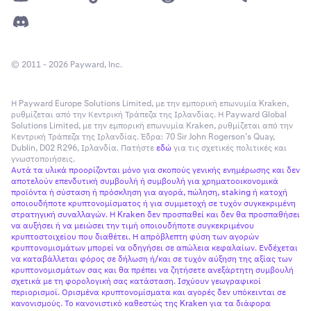
και επιλέξτε
Next
(Επόμενο).
© 2011 - 2026 Payward, Inc.
Η Payward Europe Solutions Limited, με την εμπορική επωνυμία Kraken,
ρυθμίζεται από την Κεντρική Τράπεζα της Ιρλανδίας. Η Payward Global
Solutions Limited, με την εμπορική επωνυμία Kraken, ρυθμίζεται από την
Κεντρική Τράπεζα της Ιρλανδίας. Έδρα: 70 Sir John Rogerson’s Quay,
Dublin, D02 R296, Ιρλανδία. Πατήστε
εδώ
για τις σχετικές πολιτικές και
γνωστοποιήσεις.
Αυτά τα υλικά προορίζονται μόνο για σκοπούς γενικής ενημέρωσης και δεν
αποτελούν επενδυτική συμβουλή ή συμβουλή για χρηματοοικονομικά
προϊόντα ή σύσταση ή πρόσκληση για αγορά, πώληση, staking ή κατοχή
οποιουδήποτε κρυπτονομίσματος ή για συμμετοχή σε τυχόν συγκεκριμένη
στρατηγική συναλλαγών. Η Kraken δεν προσπαθεί και δεν θα προσπαθήσει
να αυξήσει ή να μειώσει την τιμή οποιουδήποτε συγκεκριμένου
κρυπτοστοιχείου που διαθέτει. Η απρόβλεπτη φύση των αγορών
κρυπτονομισμάτων μπορεί να οδηγήσει σε απώλεια κεφαλαίων. Ενδέχεται
να καταβάλλεται φόρος σε δήλωση ή/και σε τυχόν αύξηση της αξίας των
κρυπτονομισμάτων σας και θα πρέπει να ζητήσετε ανεξάρτητη συμβουλή
σχετικά με τη φορολογική σας κατάσταση. Ισχύουν γεωγραφικοί
περιορισμοί. Ορισμένα κρυπτονομίσματα και αγορές δεν υπόκεινται σε
κανονισμούς. Το κανονιστικό καθεστώς της Kraken για τα διάφορα