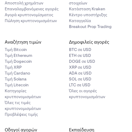
Αποστολή χρημάτων
στοιχείων
Επαναλαμβανόμενες αγορές
Κατάσταση Kraken
Αγορά κρυπτονομίσματος
Κέντρο υποστήριξης
Πώληση κρυπτονομισμάτων
Καταγγελία
Breakout Prop Trading
Αναζήτηση τιμών
Δημοφιλείς αγορές
Τιμή Βitcoin
BTC σε USD
Τιμή Ethereum
ETH σε USD
Τιμή Dogecoin
DOGE σε USD
Τιμή XRP
XRP σε USD
Τιμή Cardano
ADA σε USD
Τιμή Solana
SOL σε USD
Τιμή Litecoin
LTC σε USD
Κατηγορίες
Όλες οι αγορές
κρυτπονομισμάτων
κρυπτονομισμάτων
Όλες τις τιμές
κρυπτονομισμάτων
Προβλέψεις τιμής
Οδηγοί αγορών
Εκπαίδευση