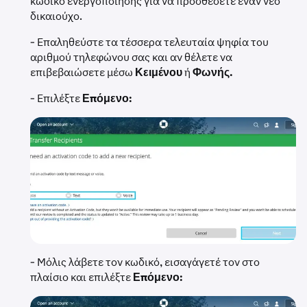
κωδικό ενεργοποίησης για να προσθέσετε έναν νέο
δικαιούχο.
- Επαληθεύστε τα τέσσερα τελευταία ψηφία του
αριθμού τηλεφώνου σας και αν θέλετε να
επιβεβαιώσετε μέσω
Κειμένου
ή
Φωνής.
- Επιλέξτε
Επόμενο:
- Μόλις λάβετε τον κωδικό, εισαγάγετέ τον στο
πλαίσιο και επιλέξτε
Επόμενο: