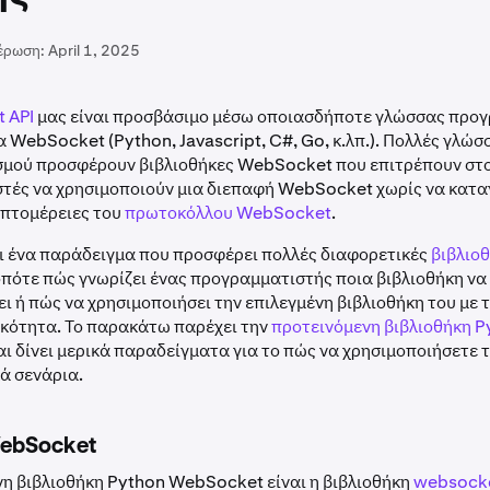
έρωση:
April 1, 2025
 API
μας είναι προσβάσιμο μέσω οποιασδήποτε γλώσσας προ
 WebSocket (Python, Javascript, C#, Go, κ.λπ.). Πολλές γλώσ
μού προσφέρουν βιβλιοθήκες WebSocket που επιτρέπουν στ
τές να χρησιμοποιούν μια διεπαφή WebSocket χωρίς να κατα
επτομέρειες του
πρωτοκόλλου WebSocket
.
ι ένα παράδειγμα που προσφέρει πολλές διαφορετικές
βιβλιο
 οπότε πώς γνωρίζει ένας προγραμματιστής ποια βιβλιοθήκη να
ι ή πώς να χρησιμοποιήσει την επιλεγμένη βιβλιοθήκη του με 
κότητα. Το παρακάτω παρέχει την
προτεινόμενη βιβλιοθήκη P
αι δίνει μερικά παραδείγματα για το πώς να χρησιμοποιήσετε 
ά σενάρια.
ebSocket
νη βιβλιοθήκη Python WebSocket είναι η βιβλιοθήκη
websocke