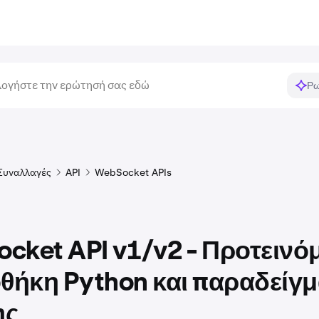
Ρω
Συναλλαγές
API
WebSocket APIs
cket API v1/v2 - Προτεινό
οθήκη Python και παραδείγ
ης