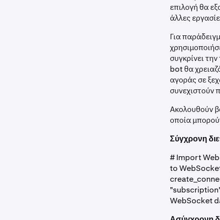
επιλογή θα εξ
άλλες εργασίε
Για παράδειγ
χρησιμοποιήσε
συγκρίνει την
bot θα χρειαζ
αγοράς σε ξεχ
συνεχιστούν 
Ακολουθούν β
οποία μπορούν
Σύγχρονη δι
# Import Web
to WebSocket
create_connec
"subscription"
WebSocket dat
Ασύγχρονη δ