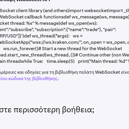
ocket client library (and others)import websocketimport _
 WebSocket callback functionsdef ws_message(ws, message
cket thread: %s" % message)def ws_open(ws):
nt":"subscribe", "subscription":{"name":"trade"}, "pair":
RP/USD"]}')def ws_thread(*args): ws =
bSocketApp("wss://ws.kraken.com/", on_open = ws_open,
ws.run_forever()# Start a new thread for the WebSocket
ead.start_new_thread(ws_thread, ())# Continue other (non W
main threadwhile True: time.sleep(5) print("Main thread: %d" 
μέρειες και οδηγίες για τη βιβλιοθήκη πελάτη WebSocket είνα
ίου κώδικα της βιβλιοθήκης
.
στε περισσότερη βοήθεια;