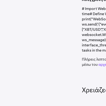
# Import WebS
time# Define
print("WebSo
ws.send('{"eve
["XBT/USD","X
websocket.We
ws_message) 
interface_thr
tasks in the 
Πλήρεις λεπτο
μέσω του
αρχε
Χρειάζε