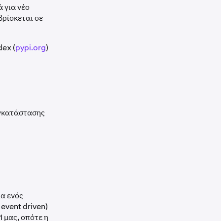
ά για νέο
βρίσκεται σε
dex (
pypi.org
)
εγκατάστασης
ία ενός
event driven)
I μας, οπότε η