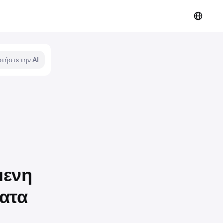
τήστε την AI
μενη
ματα