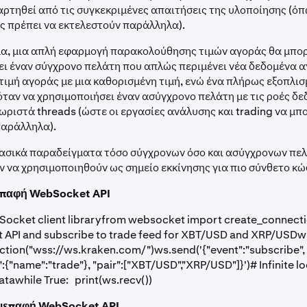
αρτηθεί από τις συγκεκριμένες απαιτήσεις της υλοποίησης (όπ
ς πρέπει να εκτελεστούν παράλληλα).
μα, μια απλή εφαρμογή παρακολούθησης τιμών αγοράς θα μπο
ι έναν σύγχρονο πελάτη που απλώς περιμένει νέα δεδομένα α
 τιμή αγοράς με μια καθορισμένη τιμή, ενώ ένα πλήρως εξοπλισ
όταν να χρησιμοποιήσει έναν ασύγχρονο πελάτη με τις ροές δ
ωριστά threads (ώστε οι εργασίες ανάλυσης και trading να μπ
παράλληλα).
ασικά παραδείγματα τόσο σύγχρονων όσο και ασύγχρονων πελ
 να χρησιμοποιηθούν ως σημείο εκκίνησης για πιο σύνθετο κώδ
επαφή WebSocket API
Socket client libraryfrom websocket import create_connect
 API and subscribe to trade feed for XBT/USD and XRP/USDw
tion("wss://ws.kraken.com/")ws.send('{"event":"subscribe",
:{"name":"trade"}, "pair":["XBT/USD","XRP/USD"]}')# Infinite l
awhile True: print(ws.recv())
ιεπαφή WebSocket API