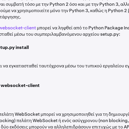
ναι συμβατή τόσο με την Python 2 όσο και με την Python 3, αλλ
ούμε να χρησιμοποιείτε μόνο την Python 3, καθώς η Python 2 
ατάργησης.
websocket-client
μπορεί να ληφθεί από το Python Package In
ασταθεί μέσω του συμπεριλαμβανόμενου αρχείου setup.py:
tup.py install
αι να εγκατασταθεί ταυτόχρονα μέσω του τυπικού εργαλείου 
ll websocket-client
πελάτη WebSocket μπορεί να χρησιμοποιηθεί για τη δημιουργ
ocking) πελάτη WebSocket ή ενός ασύγχρονου (non blocking, 
ι δύο εκδόσεις μπορούν να αλληλεπιδράσουν επιτυχώς με το AP