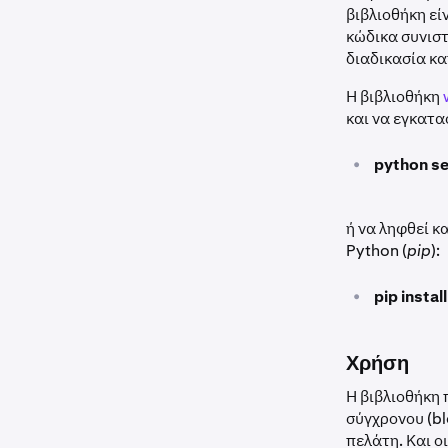
βιβλιοθήκη εί
κώδικα συνιστ
διαδικασία κ
Η βιβλιοθήκη
και να εγκατ
•
python se
ή να ληφθεί κ
Python (
pip
):
•
pip insta
Χρήση
Η βιβλιοθήκη 
σύγχρονου (bl
πελάτη. Και ο