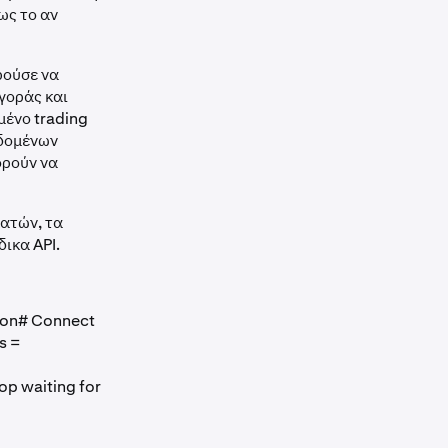
ως το αν
ρούσε να
γοράς και
μένο trading
εδομένων
ορούν να
ατών, τα
ικα API.
ion# Connect
s =
oop waiting for