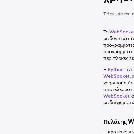
Τελευταία ενημ
Το
WebSocket
με δυνατότητα
προγραμματισ
προγραμματισ
περίπλοκες λ
Η
Python
είνα
WebSocket
,
χρησιμοποιήσε
αποτελεσματι
WebSocket
κ
σε διαφορετικ
Πελάτης W
Η προτεινόμε