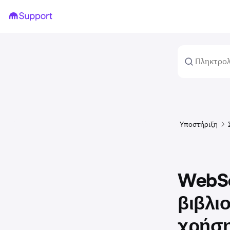
Υποστήριξη
WebSo
βιβλι
χρήσ