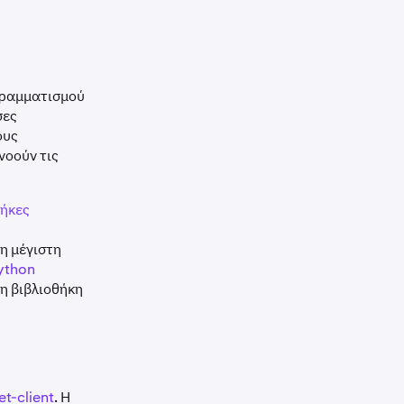
γραμματισμού
σες
ους
νοούν τις
θήκες
τη μέγιστη
ython
τη βιβλιοθήκη
t-client
. Η