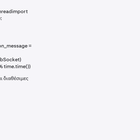
threadimport
):
 on_message =
ebSocket)
% time.time())
ι διαθέσιμες