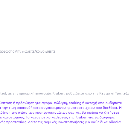
μόρφωσης
Μην πωλείτε/κοινοποιείτε
ited, με την εμπορική επωνυμία Kraken, ρυθμίζεται από την Κεντρική Τράπεζα
σύσταση ή πρόσκληση για αγορά, πώληση, staking ή κατοχή οποιουδήποτε
 την τιμή οποιουδήποτε συγκεκριμένου κρυπτοστοιχείου που διαθέτει. Η
ύξηση της αξίας των κρυπτονομισμάτων σας και θα πρέπει να ζητήσετε
ε κανονισμούς. Το κανονιστικό καθεστώς της Kraken για τα διάφορα
ής προστασίας. Δείτε τις Νομικές Γνωστοποιήσεις για κάθε δικαιοδοσία