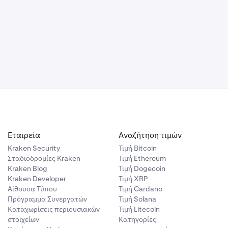
 αυτού
οράς 0,8
 Close Take
α αγορά 0,8
Εταιρεία
Αναζήτηση τιμών
ση 0,8
Kraken Security
Τιμή Βitcoin
ει
Σταδιοδρομίες Kraken
Τιμή Ethereum
τολή Take
Kraken Blog
Τιμή Dogecoin
τευσης φτάσει
Kraken Developer
Τιμή XRP
Αίθουσα Τύπου
Τιμή Cardano
Πρόγραμμα Συνεργατών
Τιμή Solana
Καταχωρίσεις περιουσιακών
Τιμή Litecoin
στοιχείων
Κατηγορίες