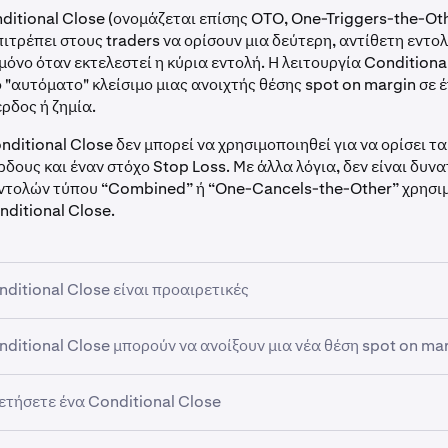
ditional Close (ονομάζεται επίσης OTO, One-Triggers-the-Oth
πιτρέπει στους traders να ορίσουν μια δεύτερη, αντίθετη εντο
μόνο όταν εκτελεστεί η κύρια εντολή. Η λειτουργία Conditional
ο "αυτόματο" κλείσιμο μιας ανοιχτής θέσης spot on margin σε 
ρδος ή ζημία.
nditional Close δεν μπορεί να χρησιμοποιηθεί για να ορίσει 
ρδους και έναν στόχο Stop Loss. Με άλλα λόγια, δεν είναι δυνα
ντολών τύπου “Combined” ή “One-Cancels-the-Other” χρησι
nditional Close.
nditional Close είναι προαιρετικές
ι να χρησιμοποιήσετε μια εντολή Conditional Close για να κλε
nditional Close μπορούν να ανοίξουν μια νέα θέση spot on ma
spot on margin. Για περισσότερες πληροφορίες σχετικά με τον
ιας ανοιχτής θέσης on margin, ανατρέξτε σε αυτά τα άρθρα:
κλ
άν ανοίξετε μια θέση spot on margin χρησιμοποιώντας μια εν
ετήσετε ένα Conditional Close
n margin
και
τακτοποίηση μιας θέσης spot on margin
.
ει ένα Conditional Close, αλλά στη συνέχεια κλείσετε αυτήν τ
χρησιμοποιώντας μια διαφορετική εντολή, αυτό δεν θα ακυρώ