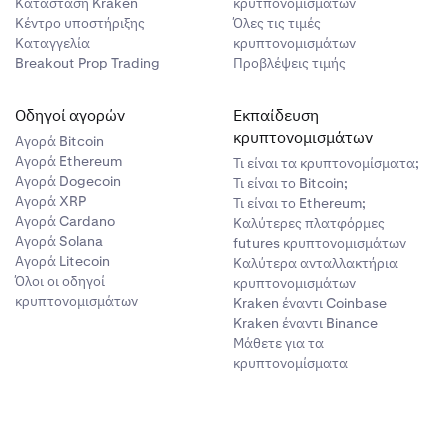
Κατάσταση Kraken
κρυτπονομισμάτων
Κέντρο υποστήριξης
Όλες τις τιμές
Καταγγελία
κρυπτονομισμάτων
Breakout Prop Trading
Προβλέψεις τιμής
Οδηγοί αγορών
Εκπαίδευση
κρυπτονομισμάτων
Αγορά Bitcoin
Αγορά Ethereum
Τι είναι τα κρυπτονομίσματα;
Αγορά Dogecoin
Τι είναι το Bitcoin;
Αγορά XRP
Τι είναι το Ethereum;
Αγορά Cardano
Καλύτερες πλατφόρμες
Αγορά Solana
futures κρυπτονομισμάτων
Αγορά Litecoin
Καλύτερα ανταλλακτήρια
Όλοι οι οδηγοί
κρυπτονομισμάτων
κρυπτονομισμάτων
Kraken έναντι Coinbase
Kraken έναντι Binance
Μάθετε για τα
κρυπτονομίσματα