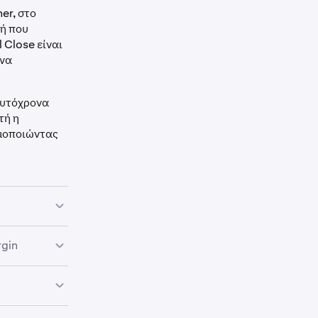
er, στο
λή που
 Close είναι
ένα
ταυτόχρονα
τή η
μοποιώντας
ίσετε μια
rgin
 τρόπο
είσιμο μιας
τολή που
η θέση spot
σει αυτόματα