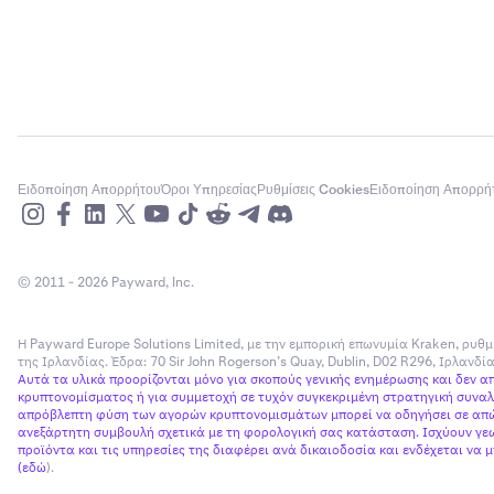
Ειδοποίηση Απορρήτου
Όροι Υπηρεσίας
Ρυθμίσεις Cookies
Ειδοποίηση Απορρή
© 2011 - 2026 Payward, Inc.
Η Payward Europe Solutions Limited, με την εμπορική επωνυμία Kraken, ρυθμ
της Ιρλανδίας. Έδρα: 70 Sir John Rogerson’s Quay, Dublin, D02 R296, Ιρλανδ
Αυτά τα υλικά προορίζονται μόνο για σκοπούς γενικής ενημέρωσης και δεν 
κρυπτονομίσματος ή για συμμετοχή σε τυχόν συγκεκριμένη στρατηγική συναλλ
απρόβλεπτη φύση των αγορών κρυπτονομισμάτων μπορεί να οδηγήσει σε απώλ
ανεξάρτητη συμβουλή σχετικά με τη φορολογική σας κατάσταση. Ισχύουν γεω
προϊόντα και τις υπηρεσίες της διαφέρει ανά δικαιοδοσία και ενδέχεται να
(
εδώ
).