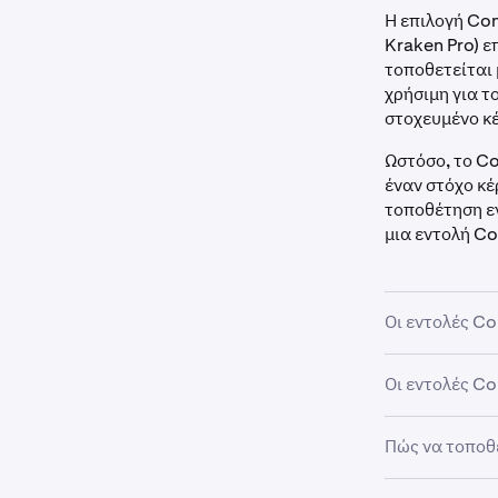
Η επιλογή Con
Kraken Pro) ε
τοποθετείται 
χρήσιμη για τ
στοχευμένο κέ
Ωστόσο, το Co
έναν στόχο κέ
τοποθέτηση ε
μια εντολή Co
Οι εντολές Co
Δεν χρειάζετα
Οι εντολές Co
ανοιχτή θέση 
κλεισίματος μ
Προσοχή: Ε
Πώς να τοποθ
θέσης spot o
περιλαμβάν
on margin 