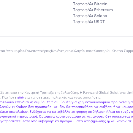
Πορτοφόλι Bitcoin
Πορτοφόλι Ethereum
Πορτοφόλι Solana
Πορτοφόλι USDT
του Υποψηφίων
Γνωστοποιήσεις
Κανόνες συναλλαγών ανταλλακτηρίου
Κέντρο Συμ
ίζεται από την Κεντρική Τράπεζα της Ιρλανδίας. Η Payward Global Solutions Lim
ία. Πατήστε
εδώ
για τις σχετικές πολιτικές και γνωστοποιήσεις.
αποτελούν επενδυτική συμβουλή ή συμβουλή για χρηματοοικονομικά προϊόντα ή 
αγών. Η Kraken δεν προσπαθεί και δεν θα προσπαθήσει να αυξήσει ή να μειώσει
εια κεφαλαίων. Ενδέχεται να καταβάλλεται φόρος σε δήλωση ή/και σε τυχόν α
γραφικοί περιορισμοί. Ορισμένα κρυπτονομίσματα και αγορές δεν υπόκεινται σ
 μην προστατεύεστε από κυβερνητικά προγράμματα αποζημίωσης ή/και κανονιστικ