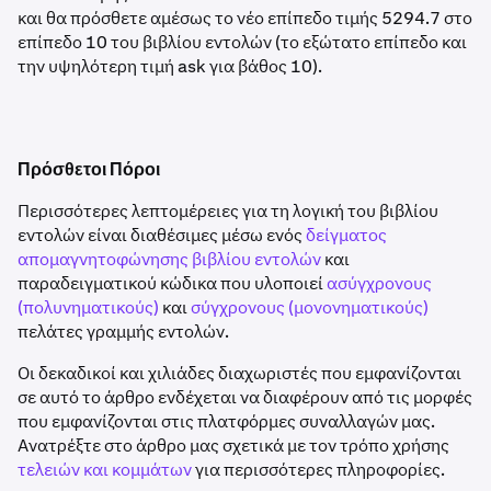
και θα πρόσθετε αμέσως το νέο επίπεδο τιμής 5294.7 στο
επίπεδο 10 του βιβλίου εντολών (το εξώτατο επίπεδο και
την υψηλότερη τιμή ask για βάθος 10).
Πρόσθετοι Πόροι
Περισσότερες λεπτομέρειες για τη λογική του βιβλίου
εντολών είναι διαθέσιμες μέσω ενός
δείγματος
απομαγνητοφώνησης βιβλίου εντολών
και
παραδειγματικού κώδικα που υλοποιεί
ασύγχρονους
(πολυνηματικούς)
και
σύγχρονους (μονονηματικούς)
πελάτες γραμμής εντολών.
Οι δεκαδικοί και χιλιάδες διαχωριστές που εμφανίζονται
σε αυτό το άρθρο ενδέχεται να διαφέρουν από τις μορφές
που εμφανίζονται στις πλατφόρμες συναλλαγών μας.
Ανατρέξτε στο άρθρο μας σχετικά με τον τρόπο χρήσης
τελειών και κομμάτων
για περισσότερες πληροφορίες.