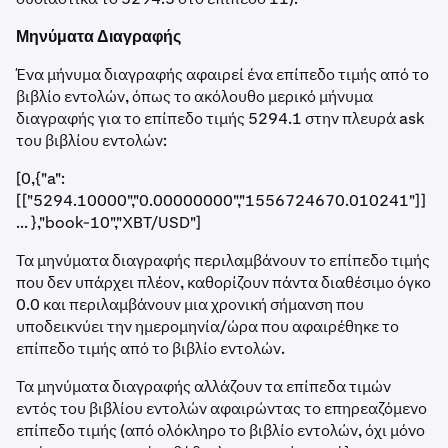
Μηνύματα Διαγραφής
Ένα μήνυμα διαγραφής αφαιρεί ένα επίπεδο τιμής από το
βιβλίο εντολών, όπως το ακόλουθο μερικό μήνυμα
διαγραφής για το επίπεδο τιμής 5294.1 στην πλευρά ask
του βιβλίου εντολών:
[0,{"a":
[["5294.10000","0.00000000","1556724670.010241"]]
... },"book-10","XBT/USD"]
Τα μηνύματα διαγραφής περιλαμβάνουν το επίπεδο τιμής
που δεν υπάρχει πλέον, καθορίζουν πάντα διαθέσιμο όγκο
0.0 και περιλαμβάνουν μια χρονική σήμανση που
υποδεικνύει την ημερομηνία/ώρα που αφαιρέθηκε το
επίπεδο τιμής από το βιβλίο εντολών.
Τα μηνύματα διαγραφής αλλάζουν τα επίπεδα τιμών
εντός του βιβλίου εντολών αφαιρώντας το επηρεαζόμενο
επίπεδο τιμής (από ολόκληρο το βιβλίο εντολών, όχι μόνο