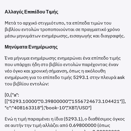
Αλλαγές Επιπέδου Τιμής
Μετά το αρχικό στιγμιότυπο, τα επίπεδα τιμών του
βιβλίου εντολών τροποποιούνται σε πραγματικό χρόνο
μέσω μηνυμάτων ενημέρωσης, εισαγωγής και διαγραφής.
Μηνύματα Ενημέρωσης
Ένα μήνυμα ενημέρωσης ενημερώνει ένα επίπεδο τιμής
που υπάρχει ήδη στο βιβλίο εντολών παρέχοντας έναν
νέο όγκο και χρονική σήμανση, όπως η ακόλουθη
ενημέρωση για το επίπεδο τιμής 5293.1 στην πλευρά ask
του βιβλίου εντολών:
[0,{"a":
[["5293.10000","0.39800000","1556724673.104421"]],
"c":"408163318"},"book-10","XBT/USD"]
Ενώ η τιμή παραμένει η ίδια (5293.1), ο διαθέσιμος όγκος
σε αυτήν την τιμή αλλάζει από 0.69800000 (όπως