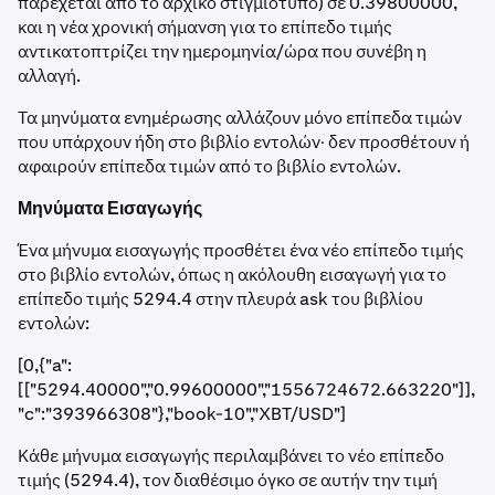
παρέχεται από το αρχικό στιγμιότυπο) σε 0.39800000,
και η νέα χρονική σήμανση για το επίπεδο τιμής
αντικατοπτρίζει την ημερομηνία/ώρα που συνέβη η
αλλαγή.
Τα μηνύματα ενημέρωσης αλλάζουν μόνο επίπεδα τιμών
που υπάρχουν ήδη στο βιβλίο εντολών· δεν προσθέτουν ή
αφαιρούν επίπεδα τιμών από το βιβλίο εντολών.
Μηνύματα Εισαγωγής
Ένα μήνυμα εισαγωγής προσθέτει ένα νέο επίπεδο τιμής
στο βιβλίο εντολών, όπως η ακόλουθη εισαγωγή για το
επίπεδο τιμής 5294.4 στην πλευρά ask του βιβλίου
εντολών:
[0,{"a":
[["5294.40000","0.99600000","1556724672.663220"]],
"c":"393966308"},"book-10","XBT/USD"]
Κάθε μήνυμα εισαγωγής περιλαμβάνει το νέο επίπεδο
τιμής (5294.4), τον διαθέσιμο όγκο σε αυτήν την τιμή