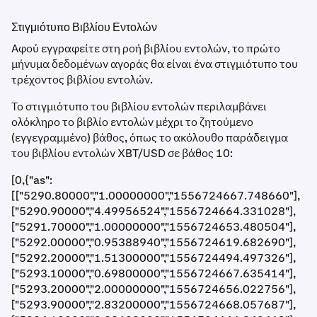
Στιγμιότυπο Βιβλίου Εντολών
Αφού εγγραφείτε στη ροή βιβλίου εντολών, το πρώτο
μήνυμα δεδομένων αγοράς θα είναι ένα στιγμιότυπο του
τρέχοντος βιβλίου εντολών.
Το στιγμιότυπο του βιβλίου εντολών περιλαμβάνει
ολόκληρο το βιβλίο εντολών μέχρι το ζητούμενο
(εγγεγραμμένο) βάθος, όπως το ακόλουθο παράδειγμα
του βιβλίου εντολών XBT/USD σε βάθος 10:
[0,{"as":
[["5290.80000","1.00000000","1556724667.748660"],
["5290.90000","4.49956524","1556724664.331028"],
["5291.70000","1.00000000","1556724653.480504"],
["5292.00000","0.95388940","1556724619.682690"],
["5292.20000","1.51300000","1556724494.497326"],
["5293.10000","0.69800000","1556724667.635414"],
["5293.20000","2.00000000","1556724656.022756"],
["5293.90000","2.83200000","1556724668.057687"],