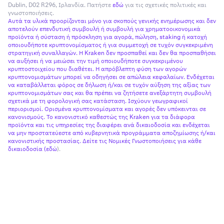
Dublin, D02 R296, Ιρλανδία. Πατήστε
εδώ
για τις σχετικές πολιτικές και
γνωστοποιήσεις.
Αυτά τα υλικά προορίζονται μόνο για σκοπούς γενικής ενημέρωσης και δεν
αποτελούν επενδυτική συμβουλή ή συμβουλή για χρηματοοικονομικά
προϊόντα ή σύσταση ή πρόσκληση για αγορά, πώληση, staking ή κατοχή
οποιουδήποτε κρυπτονομίσματος ή για συμμετοχή σε τυχόν συγκεκριμένη
στρατηγική συναλλαγών. Η Kraken δεν προσπαθεί και δεν θα προσπαθήσει
να αυξήσει ή να μειώσει την τιμή οποιουδήποτε συγκεκριμένου
κρυπτοστοιχείου που διαθέτει. Η απρόβλεπτη φύση των αγορών
κρυπτονομισμάτων μπορεί να οδηγήσει σε απώλεια κεφαλαίων. Ενδέχεται
να καταβάλλεται φόρος σε δήλωση ή/και σε τυχόν αύξηση της αξίας των
κρυπτονομισμάτων σας και θα πρέπει να ζητήσετε ανεξάρτητη συμβουλή
σχετικά με τη φορολογική σας κατάσταση. Ισχύουν γεωγραφικοί
περιορισμοί. Ορισμένα κρυπτονομίσματα και αγορές δεν υπόκεινται σε
κανονισμούς. Το κανονιστικό καθεστώς της Kraken για τα διάφορα
προϊόντα και τις υπηρεσίες της διαφέρει ανά δικαιοδοσία και ενδέχεται
να μην προστατεύεστε από κυβερνητικά προγράμματα αποζημίωσης ή/και
κανονιστικής προστασίας. Δείτε τις Νομικές Γνωστοποιήσεις για κάθε
δικαιοδοσία (
εδώ
).