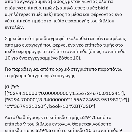
από το εγγεγραμμένο βάθος), μετακινώντας όλα τα
επόμενα επίπεδα τιμών (χαμηλότερες τιμές bid ή
υψηλότερες τιμές ask) προς τα μέσα και φέρνοντας ένα
νέο επίπεδο τιμής στο πεδίο εφαρμογής του βιβλίου
εντολών.
Σημειώστε ότι μια διαγραφή ακολουθείται πάντα αμέσως
από μια εισαγωγή που φέρνει ένα νέο επίπεδο τιμής στο
πεδίο εφαρμογής στο εξώτατο επίπεδο (όπως το επίπεδο
10 για ένα εγγεγραμμένο βάθος 10).
Για παράδειγμα, από το αρχικό στιγμιότυπο παραπάνω,
το μήνυμα διαγραφής/εισαγωγής:
[0,{"a":
[["5294.10000","0.00000000","1556724670.010241"],
["5294.70000","3.34000000","1556724653.951982","r"]],
"c":"3679121060"},"book-10","XBT/USD"]
Αυτό θα διέγραφε το επίπεδο τιμής 5294.1 από το
επίπεδο 9 του βιβλίου εντολών, θα μετακινούσε το
επίπεδο τιμής 5294.5 από το επίπεδο 10 στο επίπεδο 9