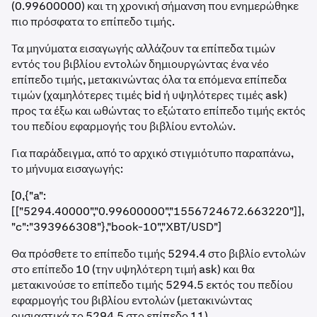
(0.99600000) και τη χρονική σήμανση που ενημερώθηκε
πιο πρόσφατα το επίπεδο τιμής.
Τα μηνύματα εισαγωγής αλλάζουν τα επίπεδα τιμών
εντός του βιβλίου εντολών δημιουργώντας ένα νέο
επίπεδο τιμής, μετακινώντας όλα τα επόμενα επίπεδα
τιμών (χαμηλότερες τιμές bid ή υψηλότερες τιμές ask)
προς τα έξω και ωθώντας το εξώτατο επίπεδο τιμής εκτός
του πεδίου εφαρμογής του βιβλίου εντολών.
Για παράδειγμα, από το αρχικό στιγμιότυπο παραπάνω,
το μήνυμα εισαγωγής:
[0,{"a":
[["5294.40000","0.99600000","1556724672.663220"]],
"c":"393966308"},"book-10","XBT/USD"]
Θα πρόσθετε το επίπεδο τιμής 5294.4 στο βιβλίο εντολών
στο επίπεδο 10 (την υψηλότερη τιμή ask) και θα
μετακινούσε το επίπεδο τιμής 5294.5 εκτός του πεδίου
εφαρμογής του βιβλίου εντολών (μετακινώντας
ουσιαστικά το 5294.5 στο επίπεδο 11).