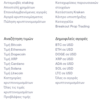
Ανταμοιβές staking
Καταχωρίσεις περιουσιακών
Αποστολή χρημάτων
στοιχείων
Επαναλαμβανόμενες αγορές
Κατάσταση Kraken
Αγορά κρυπτονομίσματος
Κέντρο υποστήριξης
Πώληση κρυπτονομισμάτων
Καταγγελία
Breakout Prop Trading
Αναζήτηση τιμών
Δημοφιλείς αγορές
Τιμή Βitcoin
BTC σε USD
Τιμή Ethereum
ETH σε USD
Τιμή Dogecoin
DOGE σε USD
Τιμή XRP
XRP σε USD
Τιμή Cardano
ADA σε USD
Τιμή Solana
SOL σε USD
Τιμή Litecoin
LTC σε USD
Κατηγορίες
Όλες οι αγορές
κρυτπονομισμάτων
κρυπτονομισμάτων
Όλες τις τιμές
κρυπτονομισμάτων
Προβλέψεις τιμής