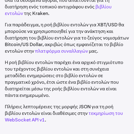
όλα τα δεδομένα αγοράς που απαιτούνται για τη
διατήρηση ενός τοπικού αντιγράφου ενός
βιβλίου
εντολών
της Kraken.
Για παράδειγμα, η ροή βιβλίου εντολών για XBT/USD θα
μπορούσε να χρησιμοποιηθεί για την ανάκτηση και
διατήρηση του βιβλίου εντολών για το ζεύγος νομισμάτων
Bitcoin/US Dollar, ακριβώς όπως εμφανίζεται το βιβλίο
εντολών στην
πλατφόρμα συναλλαγών
μας.
Η ροή βιβλίου εντολών παρέχει ένα αρχικό στιγμιότυπο
του τρέχοντος βιβλίου εντολών και στη συνέχεια
μεταδίδει ενημερώσεις στο βιβλίο εντολών σε
πραγματικό χρόνο, έτσι ώστε ένα βιβλίο εντολών που
διατηρείται μέσω της ροής βιβλίου εντολών να είναι
πάντα ενημερωμένο.
Πλήρεις λεπτομέρειες της μορφής JSON για τη ροή
βιβλίου εντολών είναι διαθέσιμες στην
τεκμηρίωση του
WebSocket API v1
.