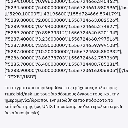
["5294.10000","0.99600000","1556724666.340462"],
["5294.50000","5.00000000","1556724661.980996"]],"bs"
[["5290.10000","1.43195600","1556724666.594179"],
["5289.80000","2.00000000","1556724663.082526"],
["5289.40000","0.49400000","1556724665.274827"],
["5289.20000","0.89533312","1556724640.520134"],
["5287.40000","3.23600000","1556724660.997516"],
["5287.30000","3.33000000","1556724659.999108"],
["5287.00000","10.20000000","1556724635.850932"],
["5286.00000","3.86378703","1556724662.757360"],
["5285.70000","6.40000000","1556724488.785281"],
["5283.90000","0.50000000","1556723616.006805"]]},"b
10","XBT/USD"]
Το στιγμιότυπο περιλαμβάνει τις τρέχουσες καλύτερες
τιμές bid/ask, με τους διαθέσιμους όγκους τους, και την
ημερομηνία/ώρα που ενημερώθηκε πιο πρόσφατα το
επίπεδο τιμής (ως UNIX timestamp σε δευτερόλεπτα με 6
δεκαδικά ψηφία).