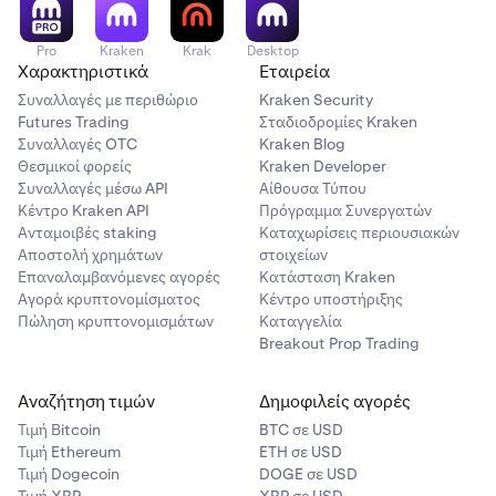
Pro
Kraken
Krak
Desktop
Χαρακτηριστικά
Εταιρεία
Συναλλαγές με περιθώριο
Kraken Security
Futures Trading
Σταδιοδρομίες Kraken
Συναλλαγές OTC
Kraken Blog
Θεσμικοί φορείς
Kraken Developer
Συναλλαγές μέσω API
Αίθουσα Τύπου
Κέντρο Kraken API
Πρόγραμμα Συνεργατών
Ανταμοιβές staking
Καταχωρίσεις περιουσιακών
Αποστολή χρημάτων
στοιχείων
Επαναλαμβανόμενες αγορές
Κατάσταση Kraken
Αγορά κρυπτονομίσματος
Κέντρο υποστήριξης
Πώληση κρυπτονομισμάτων
Καταγγελία
Breakout Prop Trading
Αναζήτηση τιμών
Δημοφιλείς αγορές
Τιμή Βitcoin
BTC σε USD
Τιμή Ethereum
ETH σε USD
Τιμή Dogecoin
DOGE σε USD