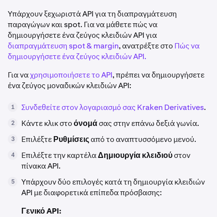
Υπάρχουν ξεχωριστά API για τη διαπραγμάτευση
παραγώγων και spot. Για να μάθετε πώς να
δημιουργήσετε ένα ζεύγος κλειδιών API για
διαπραγμάτευση spot & margin
, ανατρέξτε στο
Πώς να
δημιουργήσετε ένα ζεύγος κλειδιών API.
Για να
χρησιμοποιήσετε το API
, πρέπει να δημιουργήσετε
ένα ζεύγος μοναδικών κλειδιών API:
Συνδεθείτε στον λογαριασμό σας Kraken Derivatives
.
1
Κάντε κλικ στο
όνομά
σας στην επάνω δεξιά γωνία.
2
Επιλέξτε
Ρυθμίσεις
από το αναπτυσσόμενο μενού.
3
Επιλέξτε την καρτέλα
Δημιουργία κλειδιού
στον
4
πίνακα API.
Υπάρχουν δύο επιλογές κατά τη δημιουργία κλειδιών
5
API με διαφορετικά επίπεδα πρόσβασης:
Γενικό API: