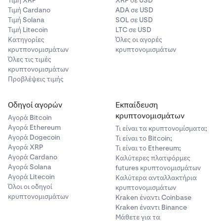
Τιμή XRP
XRP σε USD
Τιμή Cardano
ADA σε USD
Τιμή Solana
SOL σε USD
Τιμή Litecoin
LTC σε USD
Κατηγορίες
Όλες οι αγορές
κρυτπονομισμάτων
κρυπτονομισμάτων
Όλες τις τιμές
κρυπτονομισμάτων
Προβλέψεις τιμής
Οδηγοί αγορών
Εκπαίδευση
κρυπτονομισμάτων
Αγορά Bitcoin
Αγορά Ethereum
Τι είναι τα κρυπτονομίσματα;
Αγορά Dogecoin
Τι είναι το Bitcoin;
Αγορά XRP
Τι είναι το Ethereum;
Αγορά Cardano
Καλύτερες πλατφόρμες
Αγορά Solana
futures κρυπτονομισμάτων
Αγορά Litecoin
Καλύτερα ανταλλακτήρια
Όλοι οι οδηγοί
κρυπτονομισμάτων
κρυπτονομισμάτων
Kraken έναντι Coinbase
Kraken έναντι Binance
Μάθετε για τα