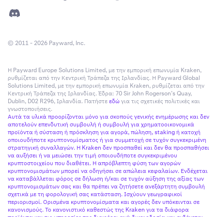
© 2011 - 2026 Payward, Inc.
Η Payward Europe Solutions Limited, με την εμπορική επωνυμία Kraken,
ρυθμίζεται από την Κεντρική Τράπεζα της Ιρλανδίας. Η Payward Global
Solutions Limited, με την εμπορική επωνυμία Kraken, ρυθμίζεται από την
Κεντρική Τράπεζα της Ιρλανδίας. Έδρα: 70 Sir John Rogerson’s Quay,
Dublin, D02 R296, Ιρλανδία. Πατήστε
εδώ
για τις σχετικές πολιτικές και
γνωστοποιήσεις.
Αυτά τα υλικά προορίζονται μόνο για σκοπούς γενικής ενημέρωσης και δεν
αποτελούν επενδυτική συμβουλή ή συμβουλή για χρηματοοικονομικά
προϊόντα ή σύσταση ή πρόσκληση για αγορά, πώληση, staking ή κατοχή
οποιουδήποτε κρυπτονομίσματος ή για συμμετοχή σε τυχόν συγκεκριμένη
στρατηγική συναλλαγών. Η Kraken δεν προσπαθεί και δεν θα προσπαθήσει
να αυξήσει ή να μειώσει την τιμή οποιουδήποτε συγκεκριμένου
κρυπτοστοιχείου που διαθέτει. Η απρόβλεπτη φύση των αγορών
κρυπτονομισμάτων μπορεί να οδηγήσει σε απώλεια κεφαλαίων. Ενδέχεται
να καταβάλλεται φόρος σε δήλωση ή/και σε τυχόν αύξηση της αξίας των
κρυπτονομισμάτων σας και θα πρέπει να ζητήσετε ανεξάρτητη συμβουλή
σχετικά με τη φορολογική σας κατάσταση. Ισχύουν γεωγραφικοί
περιορισμοί. Ορισμένα κρυπτονομίσματα και αγορές δεν υπόκεινται σε
κανονισμούς. Το κανονιστικό καθεστώς της Kraken για τα διάφορα