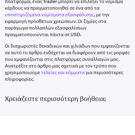
πλατφόρμα, ένας trader μπορεί να επιλέξει το νόμισμα
κέρδους να πραγματοποιηθεί σε ένα από τα
Πώληση 5 παραγώγων BTC στα 40.000 USD ανά BTC
υποστηριζόμενα νομίσματα εξασφάλισης
, με την
εφαρμογή πρόσθετων χρεώσεων. Οι ζημίες στα
Το κέρδος είναι (40.000 - 35.000) * 5 BTC = 25.000 USD
παράγωγα πολλαπλών εξασφαλίσεων
πραγματοποιούνται πάντα σε USD.
Οι διαχωριστές δεκαδικών και χιλιάδων που εμφανίζονται
σε αυτό το άρθρο ενδέχεται να διαφέρουν από τις μορφές
που εμφανίζονται στις πλατφόρμες συναλλαγών μας.
Ανατρέξτε στο άρθρο μας σχετικά με τον τρόπο που
χρησιμοποιούμε
τελείες και κόμματα
για περισσότερες
πληροφορίες.
Χρειάζεστε περισσότερη βοήθεια;