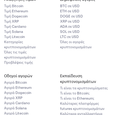
Τιμή Βitcoin
BTC σε USD
Τιμή Ethereum
ETH σε USD
Τιμή Dogecoin
DOGE σε USD
Τιμή XRP
XRP σε USD
Τιμή Cardano
ADA σε USD
Τιμή Solana
SOL σε USD
Τιμή Litecoin
LTC σε USD
Κατηγορίες
Όλες οι αγορές
κρυτπονομισμάτων
κρυπτονομισμάτων
Όλες τις τιμές
κρυπτονομισμάτων
Προβλέψεις τιμής
Οδηγοί αγορών
Εκπαίδευση
κρυπτονομισμάτων
Αγορά Bitcoin
Αγορά Ethereum
Τι είναι τα κρυπτονομίσματα;
Αγορά Dogecoin
Τι είναι το Bitcoin;
Αγορά XRP
Τι είναι το Ethereum;
Αγορά Cardano
Καλύτερες πλατφόρμες
Αγορά Solana
futures κρυπτονομισμάτων
Αγορά Litecoin
Καλύτερα ανταλλακτήρια