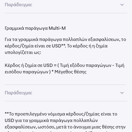
Παράδειγμα:
Η διαπραγμάτευση απαιτεί κατάθεση Ether (ETH) στον
λογαριασμό περιθωρίου Ether-Dollar Futures
Γραμμικά παράγωγα Multi-M
Αγορά 10.000 παραγώγων στα 2.500 USD ανά ETH
Για τα γραμμικά παράγωγα πολλαπλών εξασφαλίσεων, το
κέρδος/ζημία είναι σε USD**. Το κέρδος ή η ζημία
Πώληση 10.000 παραγώγων στα 2.800 USD ανά ETH.
υπολογίζεται ως:
Το κέρδος είναι ( 1 / 2.500 - 1 / 2.800 ) * 10.000 =
0,42857 ETH
Κέρδος ή ζημία σε USD = ( Τιμή εξόδου παραγώγων - Τιμή
εισόδου παραγώγων ) * Μέγεθος θέσης
Παράδειγμα:
Η διαπραγμάτευση απαιτεί κατάθεση υποστηριζόμενων
νομισμάτων εξασφάλισης στο πορτοφόλι περιθωρίου
**Το προεπιλεγμένο νόμισμα κέρδους/ζημίας είναι το
πολλαπλών εξασφαλίσεων
USD για τα γραμμικά παράγωγα πολλαπλών
εξασφαλίσεων, ωστόσο, μετά το άνοιγμα μιας θέσης στην
Αγορά 5 παραγώγων BTC στα 35.000 USD ανά BTC