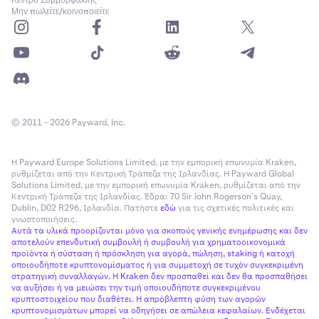
Κέντρο Συμμόρφωσης
Μην πωλείτε/κοινοποιείτε
© 2011 - 2026 Payward, Inc.
Η Payward Europe Solutions Limited, με την εμπορική επωνυμία Kraken,
ρυθμίζεται από την Κεντρική Τράπεζα της Ιρλανδίας. Η Payward Global
Solutions Limited, με την εμπορική επωνυμία Kraken, ρυθμίζεται από την
Κεντρική Τράπεζα της Ιρλανδίας. Έδρα: 70 Sir John Rogerson’s Quay,
Dublin, D02 R296, Ιρλανδία. Πατήστε
εδώ
για τις σχετικές πολιτικές και
γνωστοποιήσεις.
Αυτά τα υλικά προορίζονται μόνο για σκοπούς γενικής ενημέρωσης και δεν
αποτελούν επενδυτική συμβουλή ή συμβουλή για χρηματοοικονομικά
προϊόντα ή σύσταση ή πρόσκληση για αγορά, πώληση, staking ή κατοχή
οποιουδήποτε κρυπτονομίσματος ή για συμμετοχή σε τυχόν συγκεκριμένη
στρατηγική συναλλαγών. Η Kraken δεν προσπαθεί και δεν θα προσπαθήσει
να αυξήσει ή να μειώσει την τιμή οποιουδήποτε συγκεκριμένου
κρυπτοστοιχείου που διαθέτει. Η απρόβλεπτη φύση των αγορών
κρυπτονομισμάτων μπορεί να οδηγήσει σε απώλεια κεφαλαίων. Ενδέχεται