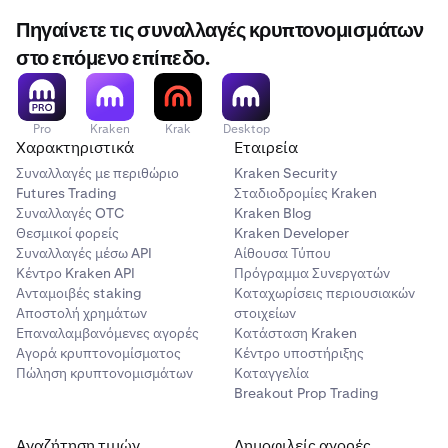
Πηγαίνετε τις συναλλαγές κρυπτονομισμάτων
στο επόμενο επίπεδο.
Pro
Kraken
Krak
Desktop
Χαρακτηριστικά
Εταιρεία
Συναλλαγές με περιθώριο
Kraken Security
Futures Trading
Σταδιοδρομίες Kraken
Συναλλαγές OTC
Kraken Blog
Θεσμικοί φορείς
Kraken Developer
Συναλλαγές μέσω API
Αίθουσα Τύπου
Κέντρο Kraken API
Πρόγραμμα Συνεργατών
Ανταμοιβές staking
Καταχωρίσεις περιουσιακών
Αποστολή χρημάτων
στοιχείων
Επαναλαμβανόμενες αγορές
Κατάσταση Kraken
Αγορά κρυπτονομίσματος
Κέντρο υποστήριξης
Πώληση κρυπτονομισμάτων
Καταγγελία
Breakout Prop Trading
Αναζήτηση τιμών
Δημοφιλείς αγορές