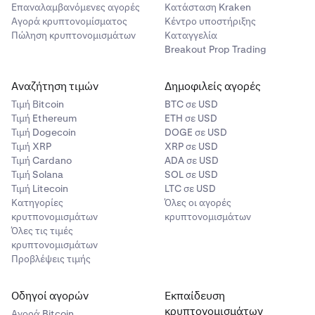
Επαναλαμβανόμενες αγορές
Κατάσταση Kraken
Αγορά κρυπτονομίσματος
Κέντρο υποστήριξης
Πώληση κρυπτονομισμάτων
Καταγγελία
Breakout Prop Trading
Αναζήτηση τιμών
Δημοφιλείς αγορές
Τιμή Βitcoin
BTC σε USD
Τιμή Ethereum
ETH σε USD
Τιμή Dogecoin
DOGE σε USD
Τιμή XRP
XRP σε USD
Τιμή Cardano
ADA σε USD
Τιμή Solana
SOL σε USD
Τιμή Litecoin
LTC σε USD
Κατηγορίες
Όλες οι αγορές
κρυτπονομισμάτων
κρυπτονομισμάτων
Όλες τις τιμές
κρυπτονομισμάτων
Προβλέψεις τιμής
Οδηγοί αγορών
Εκπαίδευση
κρυπτονομισμάτων
Αγορά Bitcoin