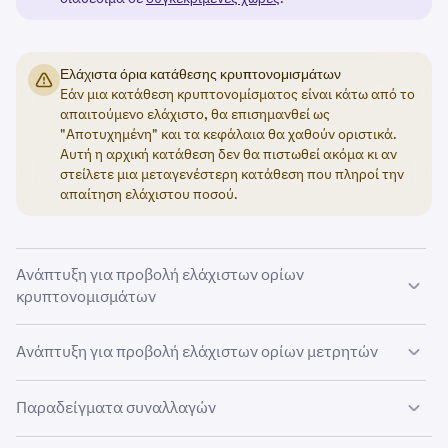
Ελάχιστα όρια κατάθεσης κρυπτονομισμάτων
Εάν μια κατάθεση κρυπτονομίσματος είναι κάτω από το
απαιτούμενο ελάχιστο, θα επισημανθεί ως
"Αποτυχημένη" και τα κεφάλαια θα χαθούν οριστικά.
Αυτή η αρχική κατάθεση δεν θα πιστωθεί ακόμα κι αν
στείλετε μια μεταγενέστερη κατάθεση που πληροί την
απαίτηση ελάχιστου ποσού.
Ανάπτυξη για προβολή ελάχιστων ορίων
κρυπτονομισμάτων
Παρακάτω ακολουθεί μια σύνοψη των ελάχιστων τιμών
Ανάπτυξη για προβολή ελάχιστων ορίων μετρητών
που απαιτούνται για την κατάθεση και την ανταλλαγή
κρυπτονομισμάτων. Τα ελάχιστα όρια ανάληψης μπορείτε
Παραδείγματα συναλλαγών
να τα βρείτε
εδώ
.
Νόμισμα βάσης
Δεν υπάρχει τρόπος να κάνουμε εξαιρέσεις στα