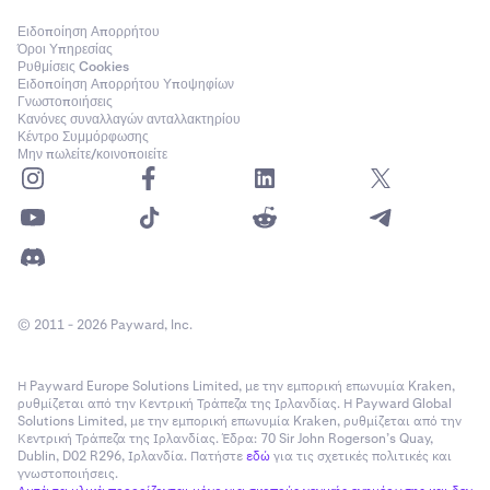
Ειδοποίηση Απορρήτου
Όροι Υπηρεσίας
Ρυθμίσεις Cookies
Ειδοποίηση Απορρήτου Υποψηφίων
Γνωστοποιήσεις
Κανόνες συναλλαγών ανταλλακτηρίου
Κέντρο Συμμόρφωσης
Μην πωλείτε/κοινοποιείτε
© 2011 - 2026 Payward, Inc.
Η Payward Europe Solutions Limited, με την εμπορική επωνυμία Kraken,
ρυθμίζεται από την Κεντρική Τράπεζα της Ιρλανδίας. Η Payward Global
Solutions Limited, με την εμπορική επωνυμία Kraken, ρυθμίζεται από την
Κεντρική Τράπεζα της Ιρλανδίας. Έδρα: 70 Sir John Rogerson’s Quay,
Dublin, D02 R296, Ιρλανδία. Πατήστε
εδώ
για τις σχετικές πολιτικές και
γνωστοποιήσεις.