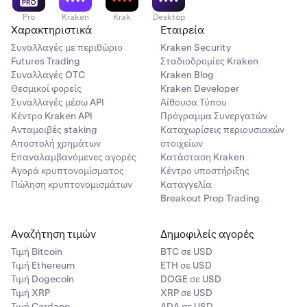
Pro
Kraken
Krak
Desktop
Χαρακτηριστικά
Εταιρεία
Συναλλαγές με περιθώριο
Kraken Security
Futures Trading
Σταδιοδρομίες Kraken
Συναλλαγές OTC
Kraken Blog
Θεσμικοί φορείς
Kraken Developer
Συναλλαγές μέσω API
Αίθουσα Τύπου
Κέντρο Kraken API
Πρόγραμμα Συνεργατών
Ανταμοιβές staking
Καταχωρίσεις περιουσιακών
Αποστολή χρημάτων
στοιχείων
Επαναλαμβανόμενες αγορές
Κατάσταση Kraken
Αγορά κρυπτονομίσματος
Κέντρο υποστήριξης
Πώληση κρυπτονομισμάτων
Καταγγελία
Breakout Prop Trading
Αναζήτηση τιμών
Δημοφιλείς αγορές
Τιμή Βitcoin
BTC σε USD
Τιμή Ethereum
ETH σε USD
Τιμή Dogecoin
DOGE σε USD
Τιμή XRP
XRP σε USD
Τιμή Cardano
ADA σε USD