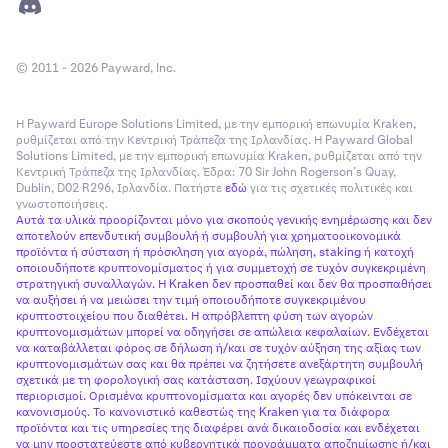
© 2011 - 2026 Payward, Inc.
Η Payward Europe Solutions Limited, με την εμπορική επωνυμία Kraken,
ρυθμίζεται από την Κεντρική Τράπεζα της Ιρλανδίας. Η Payward Global
Solutions Limited, με την εμπορική επωνυμία Kraken, ρυθμίζεται από την
Κεντρική Τράπεζα της Ιρλανδίας. Έδρα: 70 Sir John Rogerson’s Quay,
Dublin, D02 R296, Ιρλανδία. Πατήστε
εδώ
για τις σχετικές πολιτικές και
γνωστοποιήσεις.
Αυτά τα υλικά προορίζονται μόνο για σκοπούς γενικής ενημέρωσης και δεν
αποτελούν επενδυτική συμβουλή ή συμβουλή για χρηματοοικονομικά
προϊόντα ή σύσταση ή πρόσκληση για αγορά, πώληση, staking ή κατοχή
οποιουδήποτε κρυπτονομίσματος ή για συμμετοχή σε τυχόν συγκεκριμένη
στρατηγική συναλλαγών. Η Kraken δεν προσπαθεί και δεν θα προσπαθήσει
να αυξήσει ή να μειώσει την τιμή οποιουδήποτε συγκεκριμένου
κρυπτοστοιχείου που διαθέτει. Η απρόβλεπτη φύση των αγορών
κρυπτονομισμάτων μπορεί να οδηγήσει σε απώλεια κεφαλαίων. Ενδέχεται
να καταβάλλεται φόρος σε δήλωση ή/και σε τυχόν αύξηση της αξίας των
κρυπτονομισμάτων σας και θα πρέπει να ζητήσετε ανεξάρτητη συμβουλή
σχετικά με τη φορολογική σας κατάσταση. Ισχύουν γεωγραφικοί
περιορισμοί. Ορισμένα κρυπτονομίσματα και αγορές δεν υπόκεινται σε
κανονισμούς. Το κανονιστικό καθεστώς της Kraken για τα διάφορα
προϊόντα και τις υπηρεσίες της διαφέρει ανά δικαιοδοσία και ενδέχεται
να μην προστατεύεστε από κυβερνητικά προγράμματα αποζημίωσης ή/και