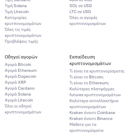
Τιμή Solana
SOL σε USD
Τιμή Litecoin
LTC σε USD
Κατηγορίες
Όλες οι αγορές
κρυτπονομισμάτων
κρυπτονομισμάτων
Όλες τις τιμές
κρυπτονομισμάτων
Προβλέψεις τιμής
Οδηγοί αγορών
Εκπαίδευση
κρυπτονομισμάτων
Αγορά Bitcoin
Αγορά Ethereum
Τι είναι τα κρυπτονομίσματα;
Αγορά Dogecoin
Τι είναι το Bitcoin;
Αγορά XRP
Τι είναι το Ethereum;
Αγορά Cardano
Καλύτερες πλατφόρμες
Αγορά Solana
futures κρυπτονομισμάτων
Αγορά Litecoin
Καλύτερα ανταλλακτήρια
Όλοι οι οδηγοί
κρυπτονομισμάτων
κρυπτονομισμάτων
Kraken έναντι Coinbase
Kraken έναντι Binance
Μάθετε για τα
κρυπτονομίσματα