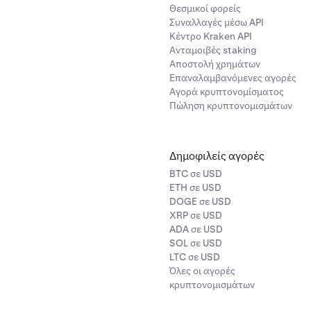
4000000
Θεσμικοί φορείς
Συναλλαγές μέσω API
Κέντρο Kraken API
11.000
Ανταμοιβές staking
Αποστολή χρημάτων
Επαναλαμβανόμενες αγορές
1500000
Αγορά κρυπτονομίσματος
Πώληση κρυπτονομισμάτων
120000
Δημοφιλείς αγορές
72000
BTC σε USD
ETH σε USD
900.000
DOGE σε USD
XRP σε USD
ADA σε USD
140.000
SOL σε USD
LTC σε USD
Όλες οι αγορές
72.000
κρυπτονομισμάτων