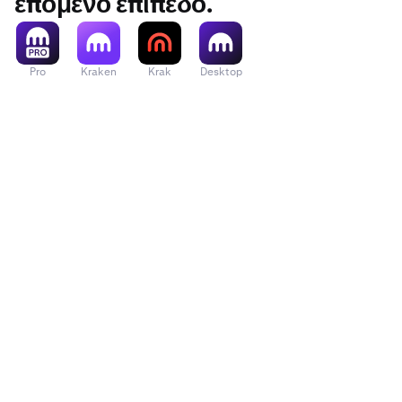
επόμενο επίπεδο.
ADA
AERO
Pro
Kraken
Krak
Desktop
ALGO
APE
APT
ARB
ASTER
ATOM