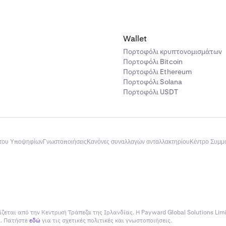
810.000
85.000
Wallet
Πορτοφόλι κρυπτονομισμάτων
24000
Πορτοφόλι Bitcoin
Πορτοφόλι Ethereum
Πορτοφόλι Solana
680000
Πορτοφόλι USDT
1200
του Υποψηφίων
Γνωστοποιήσεις
Κανόνες συναλλαγών ανταλλακτηρίου
Κέντρο Συμ
260000
25.000.000.000
330
ίζεται από την Κεντρική Τράπεζα της Ιρλανδίας. Η Payward Global Solutions Lim
ία. Πατήστε
εδώ
για τις σχετικές πολιτικές και γνωστοποιήσεις.