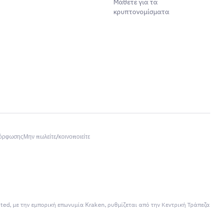
Μάθετε για τα
κρυπτονομίσματα
μόρφωσης
Μην πωλείτε/κοινοποιείτε
ited, με την εμπορική επωνυμία Kraken, ρυθμίζεται από την Κεντρική Τράπεζα