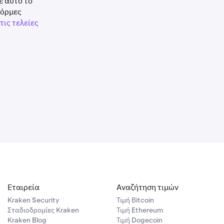
ε αυτό το
000 GBP σε
ια από το
φόρμες
πό το ζεύγος
υτές τις
τις τελείες
 330 bitcoin.
ο όριο στο
ια από το
ια από το
για την
 νόμισμα
Εταιρεία
Αναζήτηση τιμών
Kraken Security
Τιμή Βitcoin
Σταδιοδρομίες Kraken
Τιμή Ethereum
Kraken Blog
Τιμή Dogecoin