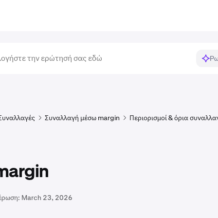
Ρω
Συναλλαγές
Συναλλαγή μέσω margin
Περιορισμοί & όρια συναλλα
margin
έρωση:
March 23, 2026