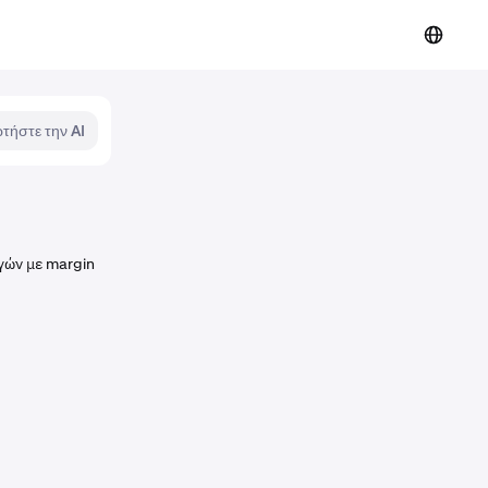
τήστε την AI
γών με margin