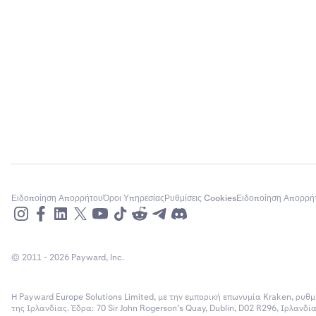
AUD*
AVAX
AXS
BAT
BCH
Ειδοποίηση Απορρήτου
Όροι Υπηρεσίας
Ρυθμίσεις Cookies
Ειδοποίηση Απορρή
BLUR
BONK
© 2011 - 2026 Payward, Inc.
BTC
Η Payward Europe Solutions Limited, με την εμπορική επωνυμία Kraken, ρυθμ
της Ιρλανδίας. Έδρα: 70 Sir John Rogerson’s Quay, Dublin, D02 R296, Ιρλανδ