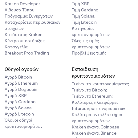
Kraken Developer
Τιμή XRP
Αίθουσα Τύπου
Τιμή Cardano
Πρόγραμμα Συνεργατών
Τιμή Solana
Καταχωρίσεις περιουσιακών
Τιμή Litecoin
στοιχείων
Κατηγορίες
Κατάσταση Kraken
κρυτπονομισμάτων
Κέντρο υποστήριξης
Όλες τις τιμές
Καταγγελία
κρυπτονομισμάτων
Breakout Prop Trading
Προβλέψεις τιμής
Οδηγοί αγορών
Εκπαίδευση
κρυπτονομισμάτων
Αγορά Bitcoin
Αγορά Ethereum
Τι είναι τα κρυπτονομίσματα;
Αγορά Dogecoin
Τι είναι το Bitcoin;
Αγορά XRP
Τι είναι το Ethereum;
Αγορά Cardano
Καλύτερες πλατφόρμες
Αγορά Solana
futures κρυπτονομισμάτων
Αγορά Litecoin
Καλύτερα ανταλλακτήρια
Όλοι οι οδηγοί
κρυπτονομισμάτων
κρυπτονομισμάτων
Kraken έναντι Coinbase
Kraken έναντι Binance