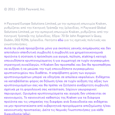
© 2011 - 2026 Payward, Inc.
Η Payward Europe Solutions Limited, με την εμπορική επωνυμία Kraken,
ρυθμίζεται από την Κεντρική Τράπεζα της Ιρλανδίας. Η Payward Global
Solutions Limited, με την εμπορική επωνυμία Kraken, ρυθμίζεται από την
Κεντρική Τράπεζα της Ιρλανδίας. Έδρα: 70 Sir John Rogerson’s Quay,
Dublin, D02 R296, Ιρλανδία. Πατήστε
εδώ
για τις σχετικές πολιτικές και
γνωστοποιήσεις.
Αυτά τα υλικά προορίζονται μόνο για σκοπούς γενικής ενημέρωσης και δεν
αποτελούν επενδυτική συμβουλή ή συμβουλή για χρηματοοικονομικά
προϊόντα ή σύσταση ή πρόσκληση για αγορά, πώληση, staking ή κατοχή
οποιουδήποτε κρυπτονομίσματος ή για συμμετοχή σε τυχόν συγκεκριμένη
στρατηγική συναλλαγών. Η Kraken δεν προσπαθεί και δεν θα προσπαθήσει
να αυξήσει ή να μειώσει την τιμή οποιουδήποτε συγκεκριμένου
κρυπτοστοιχείου που διαθέτει. Η απρόβλεπτη φύση των αγορών
κρυπτονομισμάτων μπορεί να οδηγήσει σε απώλεια κεφαλαίων. Ενδέχεται
να καταβάλλεται φόρος σε δήλωση ή/και σε τυχόν αύξηση της αξίας των
κρυπτονομισμάτων σας και θα πρέπει να ζητήσετε ανεξάρτητη συμβουλή
σχετικά με τη φορολογική σας κατάσταση. Ισχύουν γεωγραφικοί
περιορισμοί. Ορισμένα κρυπτονομίσματα και αγορές δεν υπόκεινται σε
κανονισμούς. Το κανονιστικό καθεστώς της Kraken για τα διάφορα
προϊόντα και τις υπηρεσίες της διαφέρει ανά δικαιοδοσία και ενδέχεται
να μην προστατεύεστε από κυβερνητικά προγράμματα αποζημίωσης ή/και
κανονιστικής προστασίας. Δείτε τις Νομικές Γνωστοποιήσεις για κάθε
δικαιοδοσία (
εδώ
).