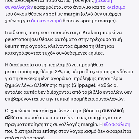
που αναφέρονται παρακάτω, η συνήθης
χρέωση
συναλλαγών
εφαρμόζεται στο άνοιγμα και το
κλείσιμο
του όγκου θέσεων spot με margin (αλλά δεν υπάρχει
χρέωση για
διακανονισμό
θέσεων spot με margin).
Για θέσεις που ρευστοποιούνται, η Kraken μπορεί να
ρευστοποιήσει θέσεις αυτόματα στην τρέχουσα τιμή
δείκτη της αγοράς, κλείνοντας άμεσα τη θέση και
καταγράφοντας τυχόν συνδεδεμένες ζημίες.
Η διαδικασία αυτή περιλαμβάνει προμήθεια
ρευστοποίησης θέσης 2%, ως μέτρο διαχείρισης κινδύνου
για τη συγκεκριμένη αγορά και πρόληψης περαιτέρω
ζημιών λόγω Ολίσθησης τιμής (Slippage). Καθώς οι
εντολές αυτές δεν διέρχονται από το βιβλίο εντολών, δεν
επιβαρύνονται με την τυπική προμήθεια συναλλαγών.
Οι χρεώσεις margin χρεώνονται με βάση τη
συνολική
αξία
του ποσού που παρατείνεται ως margin για την
πραγματοποίηση της συναλλαγής margin. Η
εξασφάλιση
που διατηρείται επίσης στον λογαριασμό δεν αφαιρείται
από αυτό το ποσό.