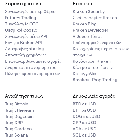
Χαρακτηριστικά
Εταιρεία
Συναλλαγές με περιθώριο
Kraken Security
Futures Trading
Σταδιοδρομίες Kraken
Συναλλαγές OTC
Kraken Blog
Θεσμικοί φορείς
Kraken Developer
Συναλλαγές μέσω API
Αίθουσα Τύπου
Κέντρο Kraken API
Πρόγραμμα Συνεργατών
Ανταμοιβές staking
Καταχωρίσεις περιουσιακών
Αποστολή χρημάτων
στοιχείων
Επαναλαμβανόμενες αγορές
Κατάσταση Kraken
Αγορά κρυπτονομίσματος
Κέντρο υποστήριξης
Πώληση κρυπτονομισμάτων
Καταγγελία
Breakout Prop Trading
Αναζήτηση τιμών
Δημοφιλείς αγορές
Τιμή Βitcoin
BTC σε USD
Τιμή Ethereum
ETH σε USD
Τιμή Dogecoin
DOGE σε USD
Τιμή XRP
XRP σε USD
Τιμή Cardano
ADA σε USD
Τιμή Solana
SOL σε USD