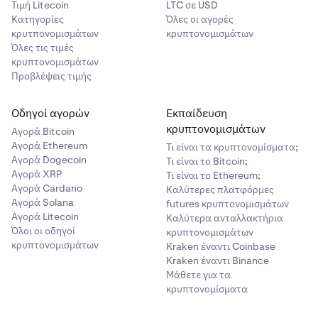
Τιμή Litecoin
LTC σε USD
Κατηγορίες
Όλες οι αγορές
κρυτπονομισμάτων
κρυπτονομισμάτων
Όλες τις τιμές
κρυπτονομισμάτων
Προβλέψεις τιμής
Οδηγοί αγορών
Εκπαίδευση
κρυπτονομισμάτων
Αγορά Bitcoin
Αγορά Ethereum
Τι είναι τα κρυπτονομίσματα;
Αγορά Dogecoin
Τι είναι το Bitcoin;
Αγορά XRP
Τι είναι το Ethereum;
Αγορά Cardano
Καλύτερες πλατφόρμες
Αγορά Solana
futures κρυπτονομισμάτων
Αγορά Litecoin
Καλύτερα ανταλλακτήρια
Όλοι οι οδηγοί
κρυπτονομισμάτων
κρυπτονομισμάτων
Kraken έναντι Coinbase
Kraken έναντι Binance
Μάθετε για τα
κρυπτονομίσματα