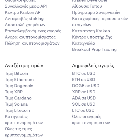
Θεσμικοί φορείς
Kraken Developer
Συναλλαγές μέσω API
Αίθουσα Τύπου
Κέντρο Kraken API
Πρόγραμμα Συνεργατών
Ανταμοιβές staking
Καταχωρίσεις περιουσιακών
Αποστολή χρημάτων
στοιχείων
Επαναλαμβανόμενες αγορές
Κατάσταση Kraken
Αγορά κρυπτονομίσματος
Κέντρο υποστήριξης
Πώληση κρυπτονομισμάτων
Καταγγελία
Breakout Prop Trading
Αναζήτηση τιμών
Δημοφιλείς αγορές
Τιμή Βitcoin
BTC σε USD
Τιμή Ethereum
ETH σε USD
Τιμή Dogecoin
DOGE σε USD
Τιμή XRP
XRP σε USD
Τιμή Cardano
ADA σε USD
Τιμή Solana
SOL σε USD
Τιμή Litecoin
LTC σε USD
Κατηγορίες
Όλες οι αγορές
κρυτπονομισμάτων
κρυπτονομισμάτων
Όλες τις τιμές
κρυπτονομισμάτων