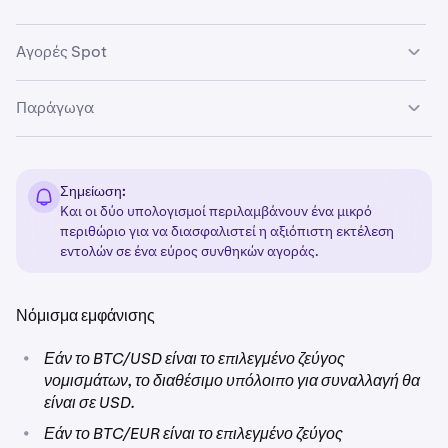
Αγορές Spot
Στις αγορές spot, το διαθέσιμο ποσό για συναλλαγή
Παράγωγα
υπολογίζεται πολλαπλασιάζοντας το
διαθέσιμο
περιθώριο
σας με τη
μόχλευση αγοράς
.
Στις αγορές παραγώγων, το ποσό που έχετε διαθέσιμο για
συναλλαγή υπολογίζεται πολλαπλασιάζοντας την
τιμή
με
Σημείωση:
το
μέγιστο μέγεθος εντολής
που επιτρέπεται να
Και οι δύο υπολογισμοί περιλαμβάνουν ένα μικρό
τοποθετήσετε.
περιθώριο για να διασφαλιστεί η αξιόπιστη εκτέλεση
εντολών σε ένα εύρος συνθηκών αγοράς.
Νόμισμα εμφάνισης
•
Εάν το BTC/USD είναι το επιλεγμένο ζεύγος
νομισμάτων, το διαθέσιμο υπόλοιπο για συναλλαγή θα
είναι σε USD.
•
Εάν το BTC/EUR είναι το επιλεγμένο ζεύγος