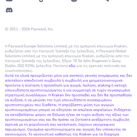
παρακολουθούνται συνεχώς για να διασφαλιστεί η
•
Όγκος 50%
: δημιουργεί μια εντολή τακτοποίησης που
λειτουργική ευρωστία
θα τακτοποιήσει το 50% των ανοιχτών θέσεων σας
•
Οι τιμές αναφοράς υπολογίζονται χρησιμοποιώντας
βάσει όγκου, ξεκινώντας από τις παλαιότερες θέσεις
πολλαπλά τεχνολογικά περιβάλλοντα για τον
σας. Δεν έχει σημασία ποιο επίπεδο μόχλευσης
© 2011 - 2026 Payward, Inc.
μετριασμό των τεχνολογικών αστοχιών
επιλέγετε για αυτήν την εντολή τακτοποίησης.
•
Όγκος 25%
: δημιουργεί μια εντολή τακτοποίησης που
Η Payward Europe Solutions Limited, με την εμπορική επωνυμία Kraken,
Ανθεκτικό σε χειραγώγηση:
θα τακτοποιήσει το 25% των ανοιχτών θέσεων σας
ρυθμίζεται από την Κεντρική Τράπεζα της Ιρλανδίας. Η Payward Global
Solutions Limited, με την εμπορική επωνυμία Kraken, ρυθμίζεται από την
βάσει όγκου, ξεκινώντας από τις παλαιότερες θέσεις
Κεντρική Τράπεζα της Ιρλανδίας. Έδρα: 70 Sir John Rogerson’s Quay,
•
σας. Δεν έχει σημασία ποιο επίπεδο μόχλευσης
Για να διασφαλιστεί ότι οι τιμές αναφοράς είναι
Dublin, D02 R296, Ιρλανδία. Πατήστε
εδώ
για τις σχετικές πολιτικές και
γνωστοποιήσεις.
επιλέγετε για αυτήν την εντολή τακτοποίησης.
ανθεκτικές σε χειραγώγηση, χρησιμοποιείται μια
Αυτά τα υλικά προορίζονται μόνο για σκοπούς γενικής ενημέρωσης και δεν
σειρά διασφαλίσεων που απορρίπτουν παρωχημένα
•
Όγκος 200%
: δεν μπορείτε να τακτοποιήσετε
αποτελούν επενδυτική συμβουλή ή συμβουλή για χρηματοοικονομικά
και υπερβολικά αποκλίνοντα δεδομένα
προϊόντα ή σύσταση ή πρόσκληση για αγορά, πώληση, staking ή κατοχή
περισσότερο από το 100% των ανοιχτών θέσεων σας,
οποιουδήποτε κρυπτονομίσματος ή για συμμετοχή σε τυχόν συγκεκριμένη
•
οπότε αυτό θα δημιουργήσει μια εντολή που θα
Οι εντολές που δεν είναι πιθανό να εκτελεστούν λόγω
στρατηγική συναλλαγών. Η Kraken δεν προσπαθεί και δεν θα προσπαθήσει
να αυξήσει ή να μειώσει την τιμή οποιουδήποτε συγκεκριμένου
τακτοποιήσει όλες τις ανοιχτές θέσεις σας (ο
της απόστασής τους από τη μέση τιμή απορρίπτονται
κρυπτοστοιχείου που διαθέτει. Η απρόβλεπτη φύση των αγορών
υπόλοιπος όγκος της εντολής θα ακυρωθεί). Δεν έχει
επίσης στον υπολογισμό
κρυπτονομισμάτων μπορεί να οδηγήσει σε απώλεια κεφαλαίων. Ενδέχεται
σημασία ποιο επίπεδο μόχλευσης επιλέγετε για αυτήν
να καταβάλλεται φόρος σε δήλωση ή/και σε τυχόν αύξηση της αξίας των
•
Για τον μετριασμό της επιρροής υπερμεγεθών
κρυπτονομισμάτων σας και θα πρέπει να ζητήσετε ανεξάρτητη συμβουλή
την εντολή τακτοποίησης.
εντολών στην τιμή αναφοράς, όλες οι έγκυρες εντολές
σχετικά με τη φορολογική σας κατάσταση. Ισχύουν γεωγραφικοί
περιορισμοί. Ορισμένα κρυπτονομίσματα και αγορές δεν υπόκεινται σε
που λαμβάνονται για οποιονδήποτε μεμονωμένο
κανονισμούς. Το κανονιστικό καθεστώς της Kraken για τα διάφορα
Σημειώστε ότι μπορείτε να εισαγάγετε διαφορετική