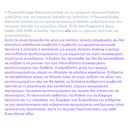
Η Payward Europe Solutions Limited, με την εμπορική επωνυμία Kraken,
ρυθμίζεται από την Κεντρική Τράπεζα της Ιρλανδίας. Η Payward Global
Solutions Limited, με την εμπορική επωνυμία Kraken, ρυθμίζεται από την
Κεντρική Τράπεζα της Ιρλανδίας. Έδρα: 70 Sir John Rogerson’s Quay,
Dublin, D02 R296, Ιρλανδία. Πατήστε
εδώ
για τις σχετικές πολιτικές και
γνωστοποιήσεις.
Αυτά τα υλικά προορίζονται μόνο για σκοπούς γενικής ενημέρωσης και δεν
αποτελούν επενδυτική συμβουλή ή συμβουλή για χρηματοοικονομικά
προϊόντα ή σύσταση ή πρόσκληση για αγορά, πώληση, staking ή κατοχή
οποιουδήποτε κρυπτονομίσματος ή για συμμετοχή σε τυχόν συγκεκριμένη
στρατηγική συναλλαγών. Η Kraken δεν προσπαθεί και δεν θα προσπαθήσει
να αυξήσει ή να μειώσει την τιμή οποιουδήποτε συγκεκριμένου
κρυπτοστοιχείου που διαθέτει. Η απρόβλεπτη φύση των αγορών
κρυπτονομισμάτων μπορεί να οδηγήσει σε απώλεια κεφαλαίων. Ενδέχεται
να καταβάλλεται φόρος σε δήλωση ή/και σε τυχόν αύξηση της αξίας των
κρυπτονομισμάτων σας και θα πρέπει να ζητήσετε ανεξάρτητη συμβουλή
σχετικά με τη φορολογική σας κατάσταση. Ισχύουν γεωγραφικοί
περιορισμοί. Ορισμένα κρυπτονομίσματα και αγορές δεν υπόκεινται σε
κανονισμούς. Το κανονιστικό καθεστώς της Kraken για τα διάφορα
προϊόντα και τις υπηρεσίες της διαφέρει ανά δικαιοδοσία και ενδέχεται
να μην προστατεύεστε από κυβερνητικά προγράμματα αποζημίωσης ή/και
κανονιστικής προστασίας. Δείτε τις Νομικές Γνωστοποιήσεις για κάθε
δικαιοδοσία (
εδώ
).