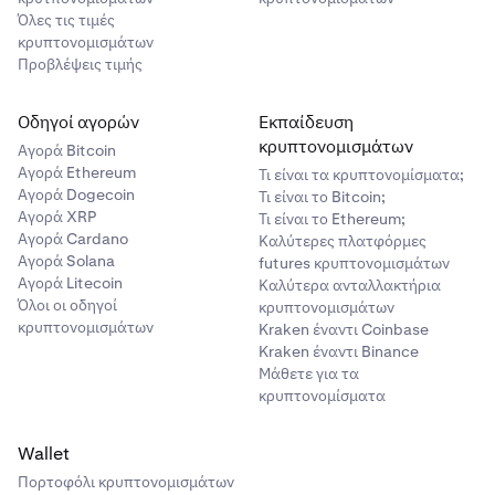
ζήτησης (ask) ή 1% κάτω από την καλύτερη τιμή
Όλες τις τιμές
προσφοράς (bid). Αυτό σημαίνει ότι η εντολή σας
κρυπτονομισμάτων
Προβλέψεις τιμής
μπορεί να εκτελεστεί μόνο μερικώς ή καθόλου. Το μη
εκτελεσμένο τμήμα θα ακυρωθεί, ώστε να μην
υπάρχει υπολειπόμενη εντολή στο βιβλίο εντολών.
Οδηγοί αγορών
Εκπαίδευση
κρυπτονομισμάτων
Αγορά Bitcoin
Αγορά Ethereum
Τι είναι τα κρυπτονομίσματα;
Αγορά Dogecoin
Τι είναι το Bitcoin;
Αγορά XRP
Τι είναι το Ethereum;
Αγορά Cardano
Καλύτερες πλατφόρμες
Αγορά Solana
futures κρυπτονομισμάτων
Αγορά Litecoin
Καλύτερα ανταλλακτήρια
Όλοι οι οδηγοί
κρυπτονομισμάτων
κρυπτονομισμάτων
Kraken έναντι Coinbase
Kraken έναντι Binance
Μάθετε για τα
κρυπτονομίσματα
Wallet
Πορτοφόλι κρυπτονομισμάτων