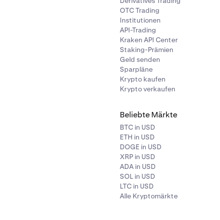
Derivatives Trading
OTC Trading
Institutionen
API-Trading
Kraken API Center
Staking-Prämien
Geld senden
Sparpläne
Krypto kaufen
Krypto verkaufen
Beliebte Märkte
BTC in USD
ETH in USD
DOGE in USD
XRP in USD
ADA in USD
SOL in USD
LTC in USD
Alle Kryptomärkte