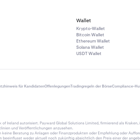
Wallet
Krypto-Wallet
Bitcoin Wallet
Ethereum Wallet
Solana Wallet
USDT Wallet
tzhinweis für Kandidaten
Offenlegungen
Tradingregeln der Börse
Compliance-Hu
of Ireland autorisiert. Payward Global Solutions Limited, firmierend als Kraken, is
tlinien und Veröffentlichungen anzusehen.
n keine Beratung zu Anlagen oder Finanzprodukten oder Empfehlung oder Auffor
en beeinflusst weder aktuell noch zukünftig absichtlich den Preis einer der an