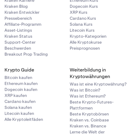
Kraken Karriere
Ethereum Kurs
Kraken Blog
Dogecoin Kurs
Kraken Entwickler
XRP Kurs
Pressebereich
Cardano Kurs
Affiliate-Programm
Solana Kurs
Asset-Listings
Litecoin Kurs
Kraken Status
Krypto-Kategorien
Support-Center
Alle Kryptokurse
Beschwerden
Preisprognosen
Breakout Prop Trading
Krypto Guide
Weiterbildung in
Kryptowährungen
Bitcoin kaufen
Ethereum kaufen
Was ist eine Kryptowährung?
Dogecoin kaufen
Was ist Bitcoin?
XRP kaufen
Was ist Ethereum?
Cardano kaufen
Beste Krypto-Futures-
Solana kaufen
Plattformen
Litecoin kaufen
Beste Kryptobörsen
Alle Kryptoleitfäden
Kraken vs. Coinbase
Kraken vs. Binance
Lerne die Welt der