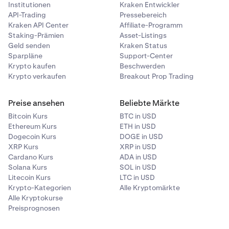
Institutionen
Kraken Entwickler
API-Trading
Pressebereich
Kraken API Center
Affiliate-Programm
Staking-Prämien
Asset-Listings
Geld senden
Kraken Status
Sparpläne
Support-Center
Krypto kaufen
Beschwerden
Krypto verkaufen
Breakout Prop Trading
Preise ansehen
Beliebte Märkte
Bitcoin Kurs
BTC in USD
Ethereum Kurs
ETH in USD
Dogecoin Kurs
DOGE in USD
XRP Kurs
XRP in USD
Cardano Kurs
ADA in USD
Solana Kurs
SOL in USD
Litecoin Kurs
LTC in USD
Krypto-Kategorien
Alle Kryptomärkte
Alle Kryptokurse
Preisprognosen