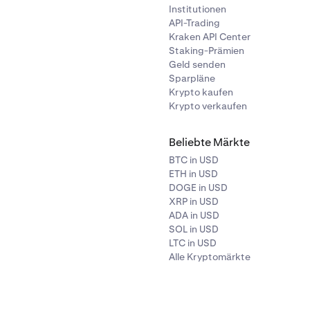
Institutionen
API-Trading
Kraken API Center
Staking-Prämien
Geld senden
Sparpläne
Krypto kaufen
Krypto verkaufen
Beliebte Märkte
BTC in USD
ETH in USD
DOGE in USD
XRP in USD
ADA in USD
SOL in USD
LTC in USD
Alle Kryptomärkte