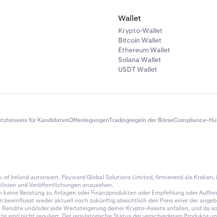
Wallet
Krypto-Wallet
Bitcoin Wallet
Ethereum Wallet
Solana Wallet
USDT Wallet
tzhinweis für Kandidaten
Offenlegungen
Tradingregeln der Börse
Compliance-Hu
of Ireland autorisiert. Payward Global Solutions Limited, firmierend als Kraken, is
tlinien und Veröffentlichungen anzusehen.
n keine Beratung zu Anlagen oder Finanzprodukten oder Empfehlung oder Auffor
en beeinflusst weder aktuell noch zukünftig absichtlich den Preis einer der an
endite und/oder jede Wertsteigerung deiner Krypto-Assets anfallen, und du soll
e sind nicht reguliert. Der regulatorische Status der verschiedenen Produkte un