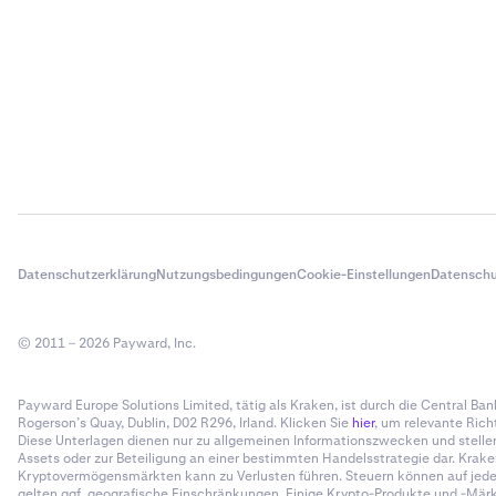
Datenschutzerklärung
Nutzungsbedingungen
Cookie-Einstellungen
Datenschu
© 2011 – 2026 Payward, Inc.
Payward Europe Solutions Limited, tätig als Kraken, ist durch die Central Bank 
Rogerson’s Quay, Dublin, D02 R296, Irland. Klicken Sie
hier
, um relevante Rich
Diese Unterlagen dienen nur zu allgemeinen Informationszwecken und stelle
Assets oder zur Beteiligung an einer bestimmten Handelsstrategie dar. Krak
Kryptovermögensmärkten kann zu Verlusten führen. Steuern können auf jede R
gelten ggf. geografische Einschränkungen. Einige Krypto-Produkte und -Märkt