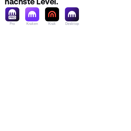
nächste Level.
Pro
Kraken
Krak
Desktop