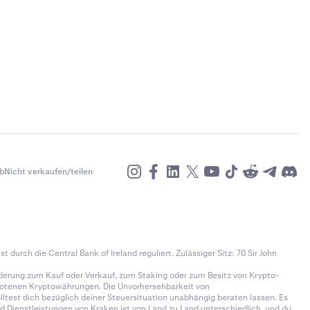
b
Nicht verkaufen/teilen
t durch die Central Bank of Ireland reguliert. Zulässiger Sitz: 70 Sir John
derung zum Kauf oder Verkauf, zum Staking oder zum Besitz von Krypto-
gebotenen Kryptowährungen. Die Unvorhersehbarkeit von
test dich bezüglich deiner Steuersituation unabhängig beraten lassen. Es
d Dienstleistungen von Kraken ist von Land zu Land unterschiedlich, und du