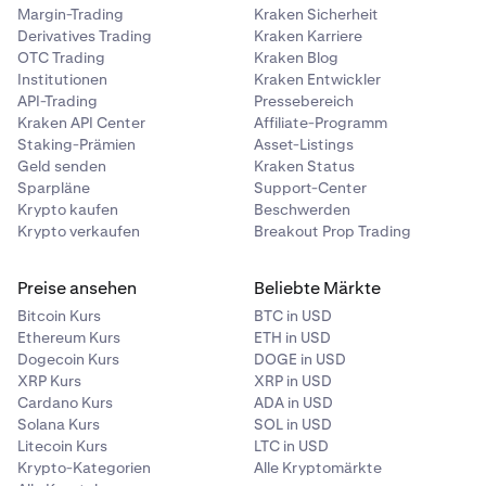
Margin-Trading
Kraken Sicherheit
Derivatives Trading
Kraken Karriere
OTC Trading
Kraken Blog
Institutionen
Kraken Entwickler
API-Trading
Pressebereich
Kraken API Center
Affiliate-Programm
Staking-Prämien
Asset-Listings
Geld senden
Kraken Status
Sparpläne
Support-Center
Krypto kaufen
Beschwerden
Krypto verkaufen
Breakout Prop Trading
Preise ansehen
Beliebte Märkte
Bitcoin Kurs
BTC in USD
Ethereum Kurs
ETH in USD
Dogecoin Kurs
DOGE in USD
XRP Kurs
XRP in USD
Cardano Kurs
ADA in USD
Solana Kurs
SOL in USD
Litecoin Kurs
LTC in USD
Krypto-Kategorien
Alle Kryptomärkte