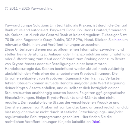
© 2011 – 2026 Payward, Inc.
Payward Europe Solutions Limited, tätig als Kraken, ist durch die Central
Bank of Ireland autorisiert. Payward Global Solutions Limited, firmierend
als Kraken, ist durch die Central Bank of Ireland reguliert. Zulässiger Sitz:
70 Sir John Rogerson’s Quay, Dublin, D02 R296, Irland. Klicken Sie
hier
, um
relevante Richtlinien und Veröffentlichungen anzusehen.
Diese Unterlagen dienen nur zu allgemeinen Informationszwecken und
stellen keine Beratung zu Anlagen oder Finanzprodukten oder Empfehlung
oder Aufforderung zum Kauf oder Verkauf, zum Staking oder zum Besitz
von Krypto-Assets oder zur Beteiligung an einer bestimmten
Handelsstrategie dar. Kraken beeinflusst weder aktuell noch zukünftig
absichtlich den Preis einer der angebotenen Kryptowährungen. Die
Unvorhersehbarkeit von Kryptovermögensmärkten kann zu Verlusten
führen. Steuern können auf jede Rendite und/oder jede Wertsteigerung
deiner Krypto-Assets anfallen, und du solltest dich bezüglich deiner
Steuersituation unabhängig beraten lassen. Es gelten ggf. geografische
Einschränkungen. Einige Krypto-Produkte und -Märkte sind nicht
reguliert. Der regulatorische Status der verschiedenen Produkte und
Dienstleistungen von Kraken ist von Land zu Land unterschiedlich, und du
bist möglicherweise nicht durch staatliche Entschädigungs- und/oder
regulatorische Schutzprogramme geschützt. Hier finden Sie die
rechtlichen Veröffentlichungen für jede Jurisdiktion (
hier
).