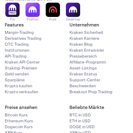
Pro
Kraken
Krak
Desktop
Features
Unternehmen
Margin-Trading
Kraken Sicherheit
Derivatives Trading
Kraken Karriere
OTC Trading
Kraken Blog
Institutionen
Kraken Entwickler
API-Trading
Pressebereich
Kraken API Center
Affiliate-Programm
Staking-Prämien
Asset-Listings
Geld senden
Kraken Status
Sparpläne
Support-Center
Krypto kaufen
Beschwerden
Krypto verkaufen
Breakout Prop Trading
Preise ansehen
Beliebte Märkte
Bitcoin Kurs
BTC in USD
Ethereum Kurs
ETH in USD
Dogecoin Kurs
DOGE in USD
XRP Kurs
XRP in USD