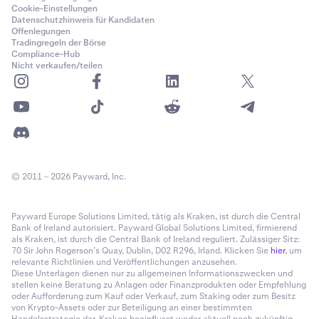
Cookie-Einstellungen
Datenschutzhinweis für Kandidaten
Offenlegungen
Tradingregeln der Börse
Compliance-Hub
Nicht verkaufen/teilen
© 2011 – 2026 Payward, Inc.
Payward Europe Solutions Limited, tätig als Kraken, ist durch die Central
Bank of Ireland autorisiert. Payward Global Solutions Limited, firmierend
als Kraken, ist durch die Central Bank of Ireland reguliert. Zulässiger Sitz:
70 Sir John Rogerson’s Quay, Dublin, D02 R296, Irland. Klicken Sie
hier
, um
relevante Richtlinien und Veröffentlichungen anzusehen.
Diese Unterlagen dienen nur zu allgemeinen Informationszwecken und
stellen keine Beratung zu Anlagen oder Finanzprodukten oder Empfehlung
oder Aufforderung zum Kauf oder Verkauf, zum Staking oder zum Besitz
von Krypto-Assets oder zur Beteiligung an einer bestimmten
Handelsstrategie dar. Kraken beeinflusst weder aktuell noch zukünftig