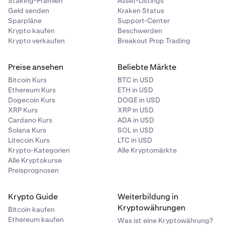
Staking-Prämien
Asset-Listings
Geld senden
Kraken Status
Sparpläne
Support-Center
Krypto kaufen
Beschwerden
Krypto verkaufen
Breakout Prop Trading
Preise ansehen
Beliebte Märkte
Bitcoin Kurs
BTC in USD
Ethereum Kurs
ETH in USD
Dogecoin Kurs
DOGE in USD
XRP Kurs
XRP in USD
Cardano Kurs
ADA in USD
Solana Kurs
SOL in USD
Litecoin Kurs
LTC in USD
Krypto-Kategorien
Alle Kryptomärkte
Alle Kryptokurse
Preisprognosen
Krypto Guide
Weiterbildung in
Kryptowährungen
Bitcoin kaufen
Ethereum kaufen
Was ist eine Kryptowährung?