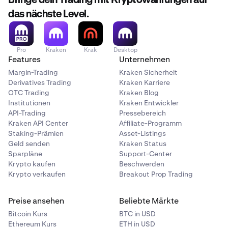
Bringe dein Trading mit Kryptowährungen auf
enthält.
das nächste Level.
Hier sehen Sie Ihre vollständige Transaktionshistorie
3
über alle Ihre Wallets innerhalb von Beholder. Sie
Pro
Kraken
Krak
Desktop
können auf jeden Eintrag in Ihrer Activity klicken, um
Features
Unternehmen
die Blockchain-Explorer-Seite mit dieser
Margin-Trading
Kraken Sicherheit
Transaktion zu öffnen.
Derivatives Trading
Kraken Karriere
OTC Trading
Kraken Blog
Institutionen
Kraken Entwickler
API-Trading
Pressebereich
Kraken API Center
Affiliate-Programm
Staking-Prämien
Asset-Listings
Geld senden
Kraken Status
Sparpläne
Support-Center
Krypto kaufen
Beschwerden
Krypto verkaufen
Breakout Prop Trading
Preise ansehen
Beliebte Märkte
Bitcoin Kurs
BTC in USD
Ethereum Kurs
ETH in USD