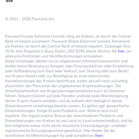
© 2011 – 2026 Payward, Inc.
Payward Europe Solutions Limited, tätig als Kraken, ist durch die Central
Bank of Ireland autorisiert. Payward Global Solutions Limited, firmierend
als Kraken, ist durch die Central Bank of Ireland reguliert. Zulässiger Sitz:
70 Sir John Rogerson’s Quay, Dublin, D02 R296, Irland. Klicken Sie
hier
, um
relevante Richtlinien und Veröffentlichungen anzusehen.
Diese Unterlagen dienen nur zu allgemeinen Informationszwecken und
stellen keine Beratung zu Anlagen oder Finanzprodukten oder Empfehlung
oder Aufforderung zum Kauf oder Verkauf, zum Staking oder zum Besitz
von Krypto-Assets oder zur Beteiligung an einer bestimmten
Handelsstrategie dar. Kraken beeinflusst weder aktuell noch zukünftig
absichtlich den Preis einer der angebotenen Kryptowährungen. Die
Unvorhersehbarkeit von Kryptovermögensmärkten kann zu Verlusten
führen. Steuern können auf jede Rendite und/oder jede Wertsteigerung
deiner Krypto-Assets anfallen, und du solltest dich bezüglich deiner
Steuersituation unabhängig beraten lassen. Es gelten ggf. geografische
Einschränkungen. Einige Krypto-Produkte und -Märkte sind nicht
reguliert. Der regulatorische Status der verschiedenen Produkte und
Dienstleistungen von Kraken ist von Land zu Land unterschiedlich, und du
bist möglicherweise nicht durch staatliche Entschädigungs- und/oder
regulatorische Schutzprogramme geschützt. Hier finden Sie die
rechtlichen Veröffentlichungen für jede Jurisdiktion (
hier
).