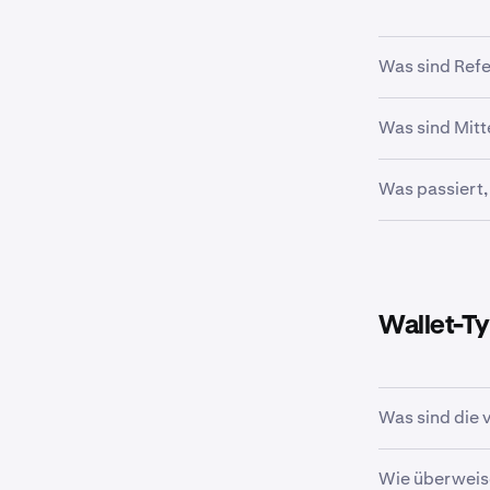
Was sind Ref
Referenzkur
Was sind Mitt
hochwertig
Große zent
Was passiert,
Mittelkurse
Professio
Mittelkurs =
Schutz vor 
Aktualisier
Institutio
Verwendet f
Kurse, die
Gegenprüf
Automatisc
Wallet-Ty
Aktualisiert: 
Konservat
Verwendet fü
Notfallve
Was sind die 
Haupt-Walle
Wie überweise