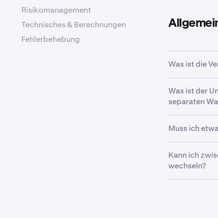
Risikomanagement
Allgemei
Technisches & Berechnungen
Fehlerbehebung
Was ist die Ve
Die Vereinhei
Was ist der Un
UBM) ist ein 
separaten Wal
in einer einzi
Vereinheitlich
Muss ich etwa
•
Dieselbe 
•
•
Die Funktion d
Cross-Mar
Ein einzi
Kann ich zwis
wechseln?
•
•
Mehrere W
Gemeinsam
Anweisungen z
•
•
Von einem 
Automati
Das Wechseln 
•
von Geldern a
Kapitaleff
Anweisungen z