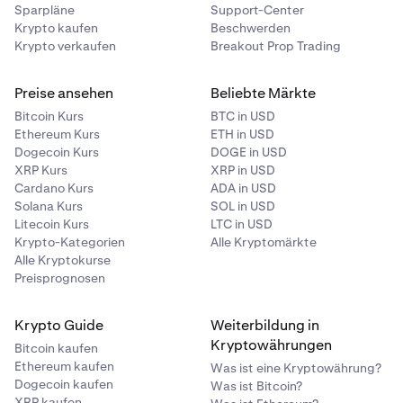
Sparpläne
Support-Center
Krypto kaufen
Beschwerden
Krypto verkaufen
Breakout Prop Trading
Preise ansehen
Beliebte Märkte
Bitcoin Kurs
BTC in USD
Ethereum Kurs
ETH in USD
Dogecoin Kurs
DOGE in USD
XRP Kurs
XRP in USD
Cardano Kurs
ADA in USD
Solana Kurs
SOL in USD
Litecoin Kurs
LTC in USD
Krypto-Kategorien
Alle Kryptomärkte
Alle Kryptokurse
Preisprognosen
Krypto Guide
Weiterbildung in
Kryptowährungen
Bitcoin kaufen
Ethereum kaufen
Was ist eine Kryptowährung?
Dogecoin kaufen
Was ist Bitcoin?
XRP kaufen