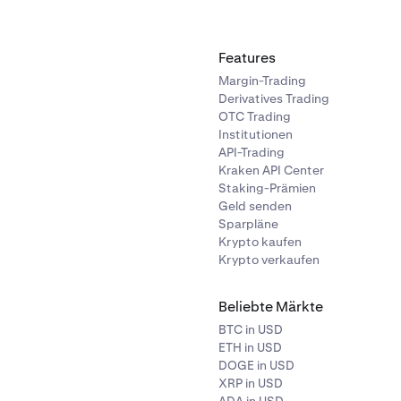
Features
Margin-Trading
Derivatives Trading
OTC Trading
Institutionen
API-Trading
Kraken API Center
Staking-Prämien
Geld senden
Sparpläne
Krypto kaufen
Krypto verkaufen
Beliebte Märkte
BTC in USD
ETH in USD
DOGE in USD
XRP in USD