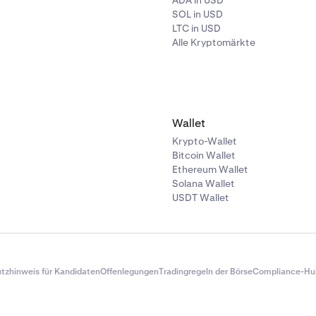
ADA in USD
SOL in USD
LTC in USD
Alle Kryptomärkte
Wallet
Krypto-Wallet
Bitcoin Wallet
Ethereum Wallet
Solana Wallet
USDT Wallet
tzhinweis für Kandidaten
Offenlegungen
Tradingregeln der Börse
Compliance-Hu