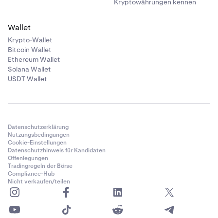
Kryptowährungen kennen
Wallet
Krypto-Wallet
Bitcoin Wallet
Ethereum Wallet
Solana Wallet
USDT Wallet
Nachdem Sie den Token ausgewählt und den Betrag
5
eingegeben haben, den Sie senden möchten, fügen
Sie die Adresse ein, an die Sie diesen Token senden
möchten. Bitte stellen Sie sicher, dass die
Datenschutzerklärung
Zieladresse den Token und die Chain unterstützt, an
Nutzungsbedingungen
Cookie-Einstellungen
die Sie senden.
Datenschutzhinweis für Kandidaten
Offenlegungen
Tradingregeln der Börse
Compliance-Hub
Nicht verkaufen/teilen