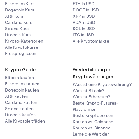
Ethereum Kurs
ETH in USD
Dogecoin Kurs
DOGE in USD
XRP Kurs
XRP in USD
Cardano Kurs
ADA in USD
Solana Kurs
SOL in USD
Litecoin Kurs
LTC in USD
Krypto-Kategorien
Alle Kryptomärkte
Alle Kryptokurse
Preisprognosen
Krypto Guide
Weiterbildung in
Kryptowährungen
Bitcoin kaufen
Ethereum kaufen
Was ist eine Kryptowährung?
Geben Sie dann den Betrag ein, den Sie senden
4
Dogecoin kaufen
Was ist Bitcoin?
möchten. Das Formular zeigt standardmäßig einen
XRP kaufen
Was ist Ethereum?
USD-Wert an, aber Sie können auch zum Token-
Cardano kaufen
Beste Krypto-Futures-
Betrag wechseln, indem Sie auf die Pfeile klicken.
Solana kaufen
Plattformen
Litecoin kaufen
Beste Kryptobörsen
Alle Kryptoleitfäden
Kraken vs. Coinbase
Kraken vs. Binance
Lerne die Welt der