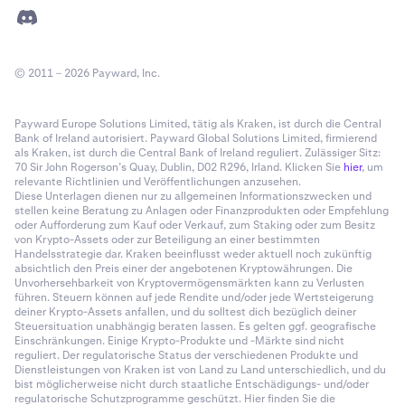
© 2011 – 2026 Payward, Inc.
Zuletzt klicken Sie auf
Senden
, um die Übertragung
6
Payward Europe Solutions Limited, tätig als Kraken, ist durch die Central
Bank of Ireland autorisiert. Payward Global Solutions Limited, firmierend
abzuschließen.
als Kraken, ist durch die Central Bank of Ireland reguliert. Zulässiger Sitz:
70 Sir John Rogerson’s Quay, Dublin, D02 R296, Irland. Klicken Sie
hier
, um
relevante Richtlinien und Veröffentlichungen anzusehen.
Diese Unterlagen dienen nur zu allgemeinen Informationszwecken und
stellen keine Beratung zu Anlagen oder Finanzprodukten oder Empfehlung
oder Aufforderung zum Kauf oder Verkauf, zum Staking oder zum Besitz
von Krypto-Assets oder zur Beteiligung an einer bestimmten
Handelsstrategie dar. Kraken beeinflusst weder aktuell noch zukünftig
absichtlich den Preis einer der angebotenen Kryptowährungen. Die
Unvorhersehbarkeit von Kryptovermögensmärkten kann zu Verlusten
führen. Steuern können auf jede Rendite und/oder jede Wertsteigerung
deiner Krypto-Assets anfallen, und du solltest dich bezüglich deiner
Steuersituation unabhängig beraten lassen. Es gelten ggf. geografische
Einschränkungen. Einige Krypto-Produkte und -Märkte sind nicht
reguliert. Der regulatorische Status der verschiedenen Produkte und
Dienstleistungen von Kraken ist von Land zu Land unterschiedlich, und du
bist möglicherweise nicht durch staatliche Entschädigungs- und/oder
regulatorische Schutzprogramme geschützt. Hier finden Sie die