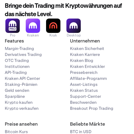
Bringe dein Trading mit Kryptowährungen auf
das nächste Level.
Pro
Kraken
Krak
Desktop
Features
Unternehmen
Margin-Trading
Kraken Sicherheit
Derivatives Trading
Kraken Karriere
OTC Trading
Kraken Blog
Institutionen
Kraken Entwickler
API-Trading
Pressebereich
Wählen Sie die Wallet und den Token aus, die Sie
3
Kraken API Center
Affiliate-Programm
senden möchten.
Staking-Prämien
Asset-Listings
Geld senden
Kraken Status
Sparpläne
Support-Center
Krypto kaufen
Beschwerden
Krypto verkaufen
Breakout Prop Trading
Preise ansehen
Beliebte Märkte
Bitcoin Kurs
BTC in USD