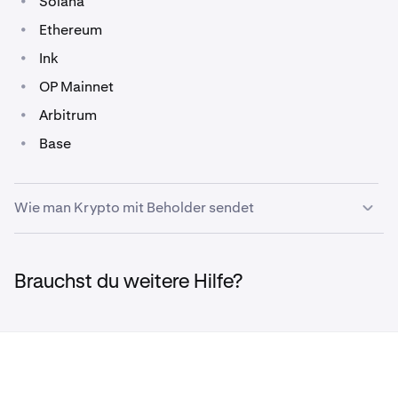
•
Solana
•
Ethereum
•
Ink
•
OP Mainnet
•
Arbitrum
•
Base
Wie man Krypto mit Beholder sendet
Krypto kann über das Kontrollpanel auf den meisten
1
Brauchst du weitere Hilfe?
Seiten oder innerhalb der
Portfolio
-Seite von
Beholder gesendet werden.
Klicken Sie auf dem Kontrollpanel im Menü unter
2
Ihrem Kontostand auf
Senden
.