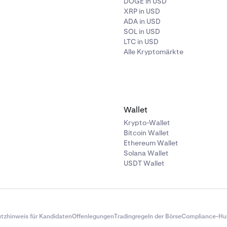
DOGE in USD
XRP in USD
ADA in USD
SOL in USD
LTC in USD
Alle Kryptomärkte
Wallet
Krypto-Wallet
Bitcoin Wallet
Ethereum Wallet
Solana Wallet
USDT Wallet
tzhinweis für Kandidaten
Offenlegungen
Tradingregeln der Börse
Compliance-Hu