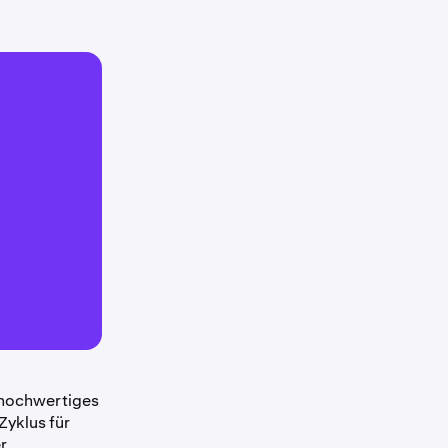
 hochwertiges
Zyklus für
r