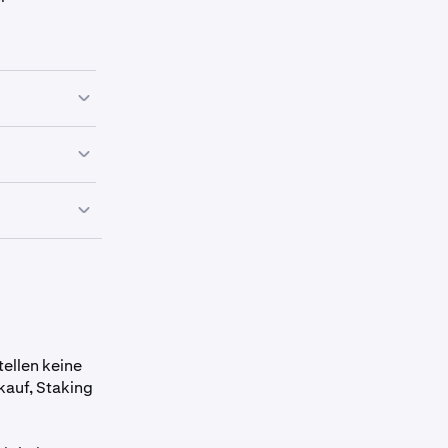
, PDA, ETHW,
annten Assets
ar.
 12. Dezember
elisting-
 auf den
 dem
ellen keine
auf, Staking