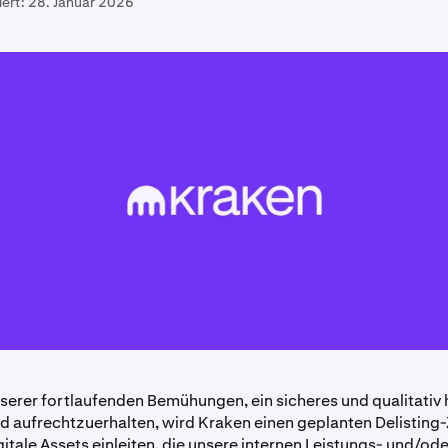
iert:
28. Januar 2026
erer fortlaufenden Bemühungen, ein sicheres und qualitativ
 aufrechtzuerhalten, wird Kraken einen geplanten Delisting-
itale Assets einleiten, die unsere internen Leistungs- und/ode