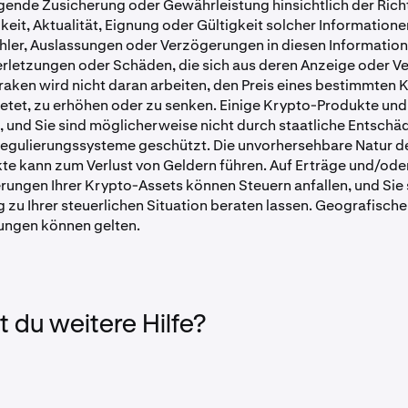
gende Zusicherung oder Gewährleistung hinsichtlich der Richt
haben einige dieser Assets begrenzte oder inaktive Märkte. Infolged
idationspreise erheblich unter den jüngsten Referenzpreisen liegen und
keit, Aktualität, Eignung oder Gültigkeit solcher Informatione
ufgrund unzureichender Marktliquidität zum Zeitpunkt der Ausführung
ehler, Auslassungen oder Verzögerungen in diesen Information
 keinen Erlösen führen.
Verletzungen oder Schäden, die sich aus deren Anzeige oder
raken wird nicht daran arbeiten, den Preis eines bestimmten 
ietet, zu erhöhen oder zu senken. Einige Krypto-Produkte und
t, und Sie sind möglicherweise nicht durch staatliche Entsch
egulierungssysteme geschützt. Die unvorhersehbare Natur d
te kann zum Verlust von Geldern führen. Auf Erträge und/ode
ungen Ihrer Krypto-Assets können Steuern anfallen, und Sie s
zu Ihrer steuerlichen Situation beraten lassen. Geografische
ngen können gelten.
 du weitere Hilfe?