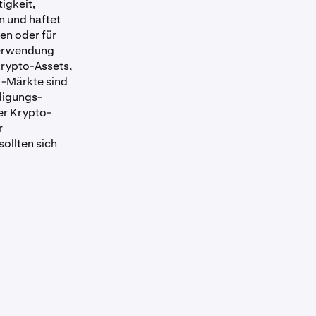
igkeit,
essen können
 in einigen
n und haftet
 zu minimalen
en oder für
 Verwendung
Krypto-Assets,
 -Märkte sind
ädigungs-
er Krypto-
r
ollten sich