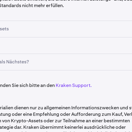
andards nicht mehr erfüllen.
sets
 Assets sind für das Delisting vorgesehen:
UST, LUNA2, NODL
 MOVE
und
BRICK.
als Nächstes?
mber 2025:
Der Handel und die Einzahlungen für die oben gen
m 14:00 UTC
deaktiviert
.
gen bleiben bis zum
28. Februar 2026 um 14:00 UTC
verfügb
l und die Einzahlungen für betroffene Assets werden ab dem
nden Sie sich bitte an den
Kraken Support.
siert
.
026:
Alle verbleibenden Guthaben werden
liquidiert
, um den D
bzuschließen.
gen bleiben bis zum Liquidationsdatum verfügbar
.
1. März 2026 werden alle verbleibenden Guthaben basierend
ines dieser Assets halten, werden gebeten, ihre Bestände vor
rialien dienen nur zu allgemeinen Informationszwecken und st
chenden Marktbedingungen
automatisch liquidiert
.
datum
abzuheben oder umzuwandeln
.
tung oder eine Empfehlung oder Aufforderung zum Kauf, Verk
n von Krypto-Assets oder zur Teilnahme an einer bestimmten
ategie dar. Kraken übernimmt keinerlei ausdrückliche oder