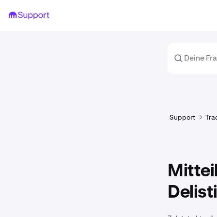
Support
Tra
Mittei
Delis