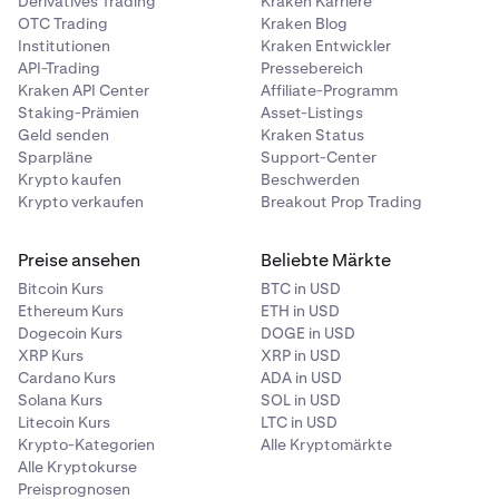
Derivatives Trading
Kraken Karriere
OTC Trading
Kraken Blog
Institutionen
Kraken Entwickler
API-Trading
Pressebereich
Kraken API Center
Affiliate-Programm
Staking-Prämien
Asset-Listings
Geld senden
Kraken Status
Sparpläne
Support-Center
Krypto kaufen
Beschwerden
Krypto verkaufen
Breakout Prop Trading
Preise ansehen
Beliebte Märkte
Bitcoin Kurs
BTC in USD
Ethereum Kurs
ETH in USD
Dogecoin Kurs
DOGE in USD
XRP Kurs
XRP in USD
Cardano Kurs
ADA in USD
Solana Kurs
SOL in USD
Litecoin Kurs
LTC in USD
Krypto-Kategorien
Alle Kryptomärkte
Alle Kryptokurse
Preisprognosen