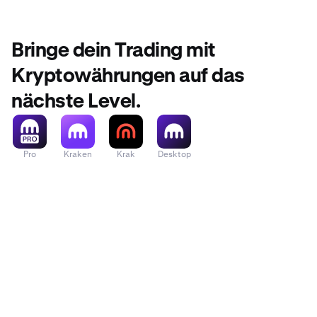
genannten Sch
Alle Teil
Bringe dein Trading mit
Lesen Sie die
Kryptowährungen auf das
nächste Level.
Pro
Kraken
Krak
Desktop