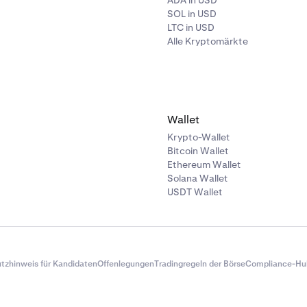
ADA in USD
SOL in USD
LTC in USD
Alle Kryptomärkte
Wallet
Krypto-Wallet
Bitcoin Wallet
Ethereum Wallet
Solana Wallet
USDT Wallet
tzhinweis für Kandidaten
Offenlegungen
Tradingregeln der Börse
Compliance-Hu