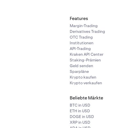
ritte ab, bevor die Challenge endet.
nahmen unterliegen den Allgemeinen Geschäftsbedingungen vo
Features
Allgemeinen Geschäftsbedingungen
von Kraken für alle Chal
Margin-Trading
Derivatives Trading
OTC Trading
Institutionen
API-Trading
Kraken API Center
Staking-Prämien
Geld senden
Sparpläne
Krypto kaufen
Krypto verkaufen
Beliebte Märkte
BTC in USD
ETH in USD
DOGE in USD
XRP in USD