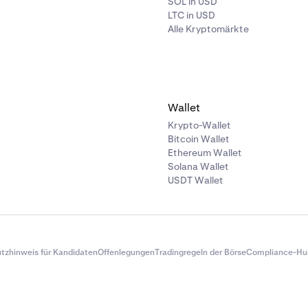
ndelspaar mit Symbol)
SOL in USD
LTC in USD
f oder Verkauf)
Alle Kryptomärkte
enge
spreis
reis
Wallet
eller Nominalwert)
Krypto-Wallet
Bitcoin Wallet
Ethereum Wallet
e-Profit- und Stop-Loss-Levels, mit Optionen zum Hinzufügen
Solana Wallet
rnen)
USDT Wallet
 TP/SL einer Position direkt aus dieser Tabelle mithilfe des
ymbols bearbeiten oder eine Position mithilfe des Schließs
tzhinweis für Kandidaten
Offenlegungen
Tradingregeln der Börse
Compliance-Hu
 Positionen:
Unter den offenen Positionen zeigt die Tabelle d
 Positionen Ihre zuvor geschlossenen Positionen mit: