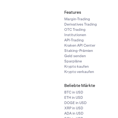
Features
ital
Margin-Trading
Derivatives Trading
OTC Trading
Verlustlimit
Institutionen
API-Trading
-Limit
Kraken API Center
e Margin
Staking-Prämien
Geld senden
e Margin
Sparpläne
Krypto kaufen
vel %
Krypto verkaufen
lung verfügbar (nur finanzierte Konten)
Beliebte Märkte
 Details-Panels zeigen finanzierte Konten eine Schaltfläche 
BTC in USD
.
ETH in USD
DOGE in USD
onen:
Unterhalb des Diagramms zeigt die Tabelle der offenen
XRP in USD
ell offenen Positionen. Jede Zeile beinhaltet:
ADA in USD