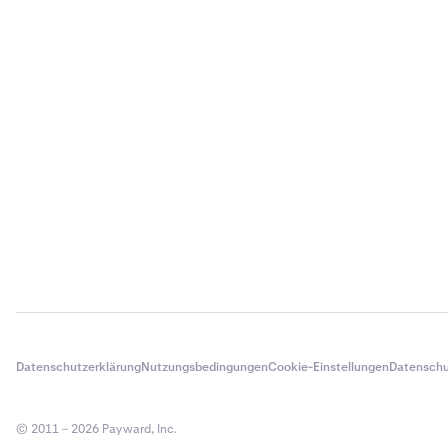
Markt (Ha
Seite (Kau
Offene M
Eröffnung
Aktueller P
Wert (aktu
UP&L
TP/SL (Tak
oder Entfe
Sie können die
Bearbeitungss
schließen.
Datenschutzerklärung
Nutzungsbedingungen
Cookie-Einstellungen
Datenschu
Geschlossene
geschlossenen
© 2011 – 2026 Payward, Inc.
Markt