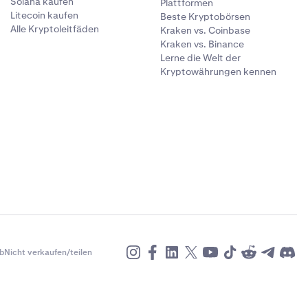
Solana kaufen
Plattformen
Litecoin kaufen
Beste Kryptobörsen
Alle Kryptoleitfäden
Kraken vs. Coinbase
Kraken vs. Binance
Lerne die Welt der
Kryptowährungen kennen
, Bearbeiten
ymbols
b
Nicht verkaufen/teilen
er