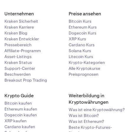
Unternehmen
Preise ansehen
Kraken Sicherheit
Bitcoin Kurs
Kraken Karriere
Ethereum Kurs
Kraken Blog
Dogecoin Kurs
Kraken Entwickler
XRP Kurs
Pressebereich
Cardano Kurs
Affiliate-Programm
Solana Kurs
Asset-Listings
Litecoin Kurs
Kraken Status
Krypto-Kategorien
Support-Center
Alle Kryptokurse
Beschwerden
Preisprognosen
Breakout Prop Trading
Krypto Guide
Weiterbildung in
„Auszahlung
Kryptowährungen
Bitcoin kaufen
Ethereum kaufen
Was ist eine Kryptowährung?
Dogecoin kaufen
Was ist Bitcoin?
 Positionen
XRP kaufen
Was ist Ethereum?
Cardano kaufen
Beste Krypto-Futures-